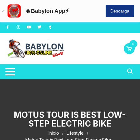
🔥Babylon App⚡
Descarga
Saltar
al
contenido
0
MOTUS TOUR IS BEST LOW-
STEP ELECTRIC BIKE
Inicio
Lifestyle
Motus Tour is Best Low-Step Electric Bike