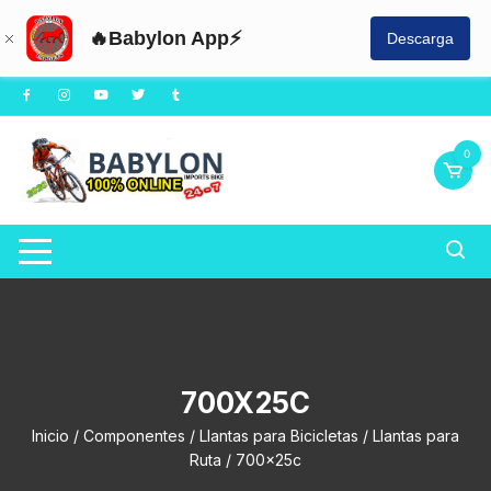
🔥Babylon App⚡
Descarga
Saltar
al
contenido
0
700X25C
Inicio
/
Componentes
/
Llantas para Bicicletas
/
Llantas para
Ruta
/ 700x25c