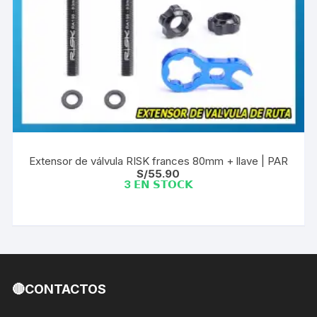
Extensor de válvula RISK frances 80mm + llave | PAR
S/
55.90
3 𝗘𝗡 𝗦𝗧𝗢𝗖𝗞
🔴CONTACTOS