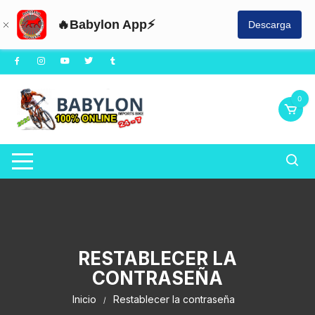
🔥Babylon App⚡
Descarga
Saltar
al
contenido
0
RESTABLECER LA
CONTRASEÑA
Inicio
Restablecer la contraseña