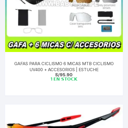
GAFAS PARA CICLISMO 6 MICAS MTB CICLISMO
UV400 + ACCESORIOS | ESTUCHE
S/
95.90
1 𝗘𝗡 𝗦𝗧𝗢𝗖𝗞