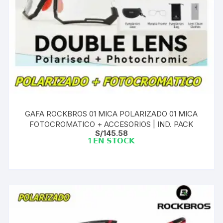
GAFA ROCKBROS 01 MICA POLARIZADO 01 MICA
FOTOCROMATICO + ACCESORIOS | IND. PACK
S/
145.58
1 𝗘𝗡 𝗦𝗧𝗢𝗖𝗞