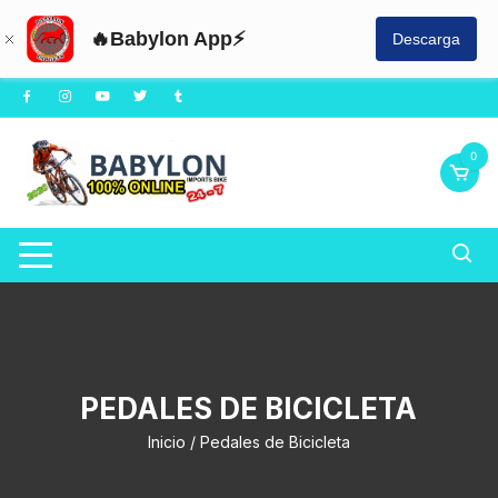
🔥Babylon App⚡
Descarga
Saltar
al
contenido
0
PEDALES DE BICICLETA
Inicio
/ Pedales de Bicicleta