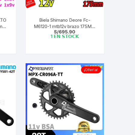
EXTRACTOR LLAVES PARA
MONOPLATOS
DENA
ATO
Biela Shimano Deore Fc-
SION
m
M6120-1 mtb12v brazo 175Mm
S/
695.90
plato 32T
1 𝗘𝗡 𝗦𝗧𝗢𝗖𝗞
S
RASAS
¡Oferta!
AS
ADOR
IJADORES