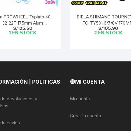
Shifter 9 Velocidades
OTRAS HERRAMI
la PROWHEEL Triplato 40-
BIELA SHIMANO TOURNE
Shifter 10 Velocidades
32-22T 175mm Alum
FC-TY501 6/7/8V 170
S/
125.50
S/
105.90
3x8v/3x09v SUOLO-901
42X34X24T (EJE CUADR
Shifter 11 Velocidades
1 𝗘𝗡 𝗦𝗧𝗢𝗖𝗞
2 𝗘𝗡 𝗦𝗧𝗢𝗖𝗞
Shifter 12 Velocidades
ORMACIÓN | POLITICAS
🔴MI CUENTA
a de devoluciones y
Mi cuenta
lsos
Crear tu cuenta
a de envíos