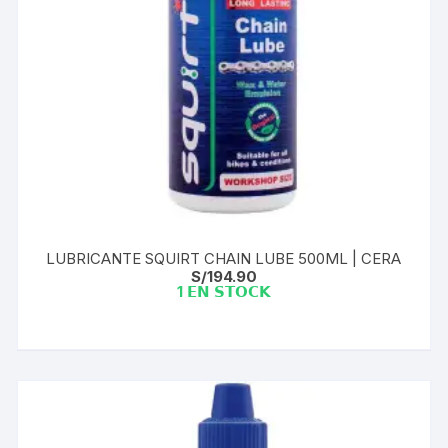
LUBRICANTE SQUIRT CHAIN LUBE 500ML | CERA
S/
194.90
1 𝗘𝗡 𝗦𝗧𝗢𝗖𝗞