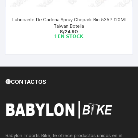
Lubricante De Cadena Spray Chepark Bic 535P 120Ml
Taiwan Botella
S/
24.90
1 𝗘𝗡 𝗦𝗧𝗢𝗖𝗞
🔴CONTACTOS
Babylon Imports Bike, te ofrece productos únicos en el