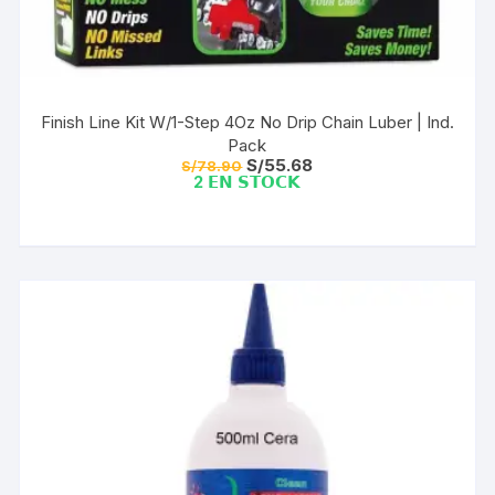
Finish Line Kit W/1-Step 4Oz No Drip Chain Luber | Ind.
Pack
El
El
S/
55.68
S/
78.90
precio
precio
2 𝗘𝗡 𝗦𝗧𝗢𝗖𝗞
original
actual
era:
es:
S/78.90.
S/55.68.