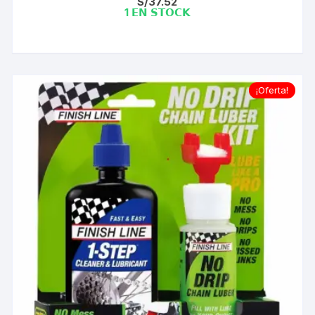
S/
37.52
1 𝗘𝗡 𝗦𝗧𝗢𝗖𝗞
¡Oferta!