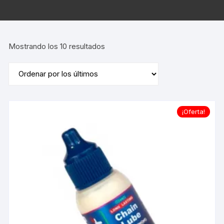
Ordenado
Mostrando los 10 resultados
por
los
últimos
¡Oferta!