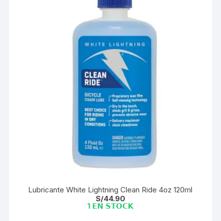
Lubricante White Lightning Clean Ride 4oz 120ml
S/
44.90
1 𝗘𝗡 𝗦𝗧𝗢𝗖𝗞