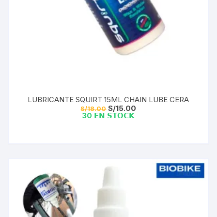
LUBRICANTE SQUIRT 15ML CHAIN LUBE CERA
El
El
S/
15.00
S/
18.00
precio
precio
30 𝗘𝗡 𝗦𝗧𝗢𝗖𝗞
original
actual
era:
es:
S/18.00.
S/15.00.