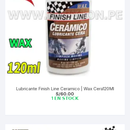
Lubricante Finish Line Ceramico | Wax Cera120Ml
S/
60.00
1 𝗘𝗡 𝗦𝗧𝗢𝗖𝗞