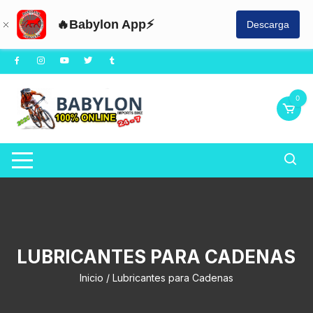
🔥Babylon App⚡
Descarga
Saltar
al
contenido
0
LUBRICANTES PARA CADENAS
Inicio
/ Lubricantes para Cadenas