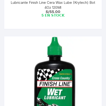
Lubricante Finish Line Cera Wax Lube (Krytech) Bot
4Oz 120Ml
S/
55.00
5 𝗘𝗡 𝗦𝗧𝗢𝗖𝗞