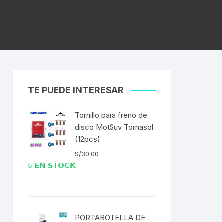
ICOS
EXTRACTOR DE BOTOM
 Fija
BRACKET DUB/BSA
S
as
EXTRACTOR DE
es
CATALINA/BIELAS
EXTRACTOR DE EJE
SELLADO CUADRADO
TE PUEDE INTERESAR
DENAS /
EXTRACTOR DE MISSING
Tornillo para freno de
LINK CANDADOS
disco MotSuv Tornasol
TUBELESS
(12pcs)
EXTRACTOR DE PEDAL
S/
30.00
5 𝗘𝗡 𝗦𝗧𝗢𝗖𝗞
EXTRACTOR DE PIÑON
BLEADO
EXTRACTOR DE TASAS DE
DIRECCIÓN
 RADIOS
PORTABOTELLA DE