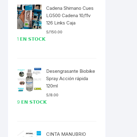
Cadena Shimano Cues
ENTAS
LG500 Cadena 10/11v
126 Links Caja
S/
150.00
1 𝗘𝗡 𝗦𝗧𝗢𝗖𝗞
Desengrasante Biobike
Spray Acción rápida
120ml
S/
8.00
9 𝗘𝗡 𝗦𝗧𝗢𝗖𝗞
CINTA MANUBRIO