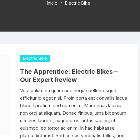
Inicio
Electric Bike
FRENOS HIDRAUL
dado de Seguridad
Cadena 6v
Gafas para Ciclistas
Gafas de Mica
canico
JUEGO DE LLAVE
tas Manillar de Ruta
Cadena 7v
Camaras 26″
Guantes de Ciclismo
Gafas de Lun
ALLEN/TORX
Bicicleta
Intercambiabl
uches para Bicicletas
Cadena 8v
Camaras 27.5″
Zapatillas de Ciclismo
KIT DE PURGADO
carrilador
HIDRAULICOS
da Protectores Para Gps
Cadena 9v
Camaras 29″
Descarrilador 6V
Electric Bike
ra Cadenas
KIT DE LIMPIA CA
ps Mangos
Cadena 10v
Camaras 700C
Descarrilador 7V
OLIVAS & AGUJAS
CHASIS
The Apprentice: Electric Bikes –
Our Expert Review
ladores de Neumaticos &
Cadena 11v
Descarrilador 8V
KIT REPARADOR 
leta
pension
Vestibulum eu quam nec neque pellentesque
Cadena 12v
Descarrilador 9V
efficitur id eget nisl. Proin porta est convallis lacus
LLAVE DE CONOS
es para Bicicleta
blandit pretium sed non enim. Maecenas lacinia
Descarrilador 10V
non orci at aliquam. Donec finibus, urna bibendum
LLAVES PARA CA
ches de Bicicleta
Cinta Tubeless
ultricies laoreet, augue eros luctus sapien, ut
INTERNO
Descarrilador 11V
euismod leo tortor ac enim. In hac habitasse
nos para Monoplato
Liquido Tubeless
platea dictumst. Sed cursus venenatis tellus, non
LLAVE DE NIPLES