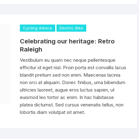
Shifter 9 Velocidades
OTRAS HERRAMI
Shifter 10 Velocidades
Cycling Advice
Electric Bike
Shifter 11 Velocidades
Celebrating our heritage: Retro
Raleigh
Shifter 12 Velocidades
Vestibulum eu quam nec neque pellentesque
efficitur id eget nisl. Proin porta est convallis lacus
blandit pretium sed non enim. Maecenas lacinia
non orci at aliquam. Donec finibus, urna bibendum
ultricies laoreet, augue eros luctus sapien, ut
euismod leo tortor ac enim. In hac habitasse
platea dictumst. Sed cursus venenatis tellus, non
lobortis diam volutpat sit amet.