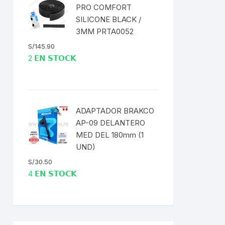
PRO COMFORT
SILICONE BLACK /
3MM PRTA0052
S/
145.90
2 𝗘𝗡 𝗦𝗧𝗢𝗖𝗞
ADAPTADOR BRAKCO
AP-09 DELANTERO
MED DEL 180mm (1
UND)
S/
30.50
4 𝗘𝗡 𝗦𝗧𝗢𝗖𝗞