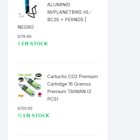
EXTRACTOR LLAVES PARA
ALUMINIO
MONOPLATOS
DENA
M/PLANETBIKE HL-
BC20 + PERNOS |
SION
NEGRO
S/
15.90
S
5 𝗘𝗡 𝗦𝗧𝗢𝗖𝗞
RASAS
Cartucho CO2 Premium
Cartridge 16 Gramos
Premium TAIWAN (2
AS
PCS)
ADOR
S/
50.00
15 𝗘𝗡 𝗦𝗧𝗢𝗖𝗞
IJADORES