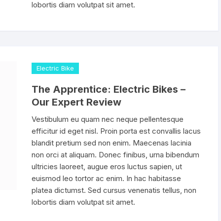
Descarrilador 12V
lobortis diam volutpat sit amet.
no
nos para Portabotella
Llantas para Ruta Pista
Valvulas Tubeless
700x23c
MEDIDOR DE CA
escarriladores
anca Saca llantas
Llantas par MTB
700x25c
Llanta Mtb 26″
MEDIDOR DE PRE
Llanta Mtb 27.5″
tectores de Freno & Biela
PIÑON 6 VELOCIDADES
700x28c
PINZAS GANCHO
Electric Bike
Llanta Mtb 29″
ta Botellas
Piñon 7 Velocidades
700x30c
The Apprentice: Electric Bikes –
PISTOLA PARA G
Our Expert Review
bres & Cornetas
Piñon 8 Velocidades
700x32c
SOPORTE DE
Vestibulum eu quam nec neque pellentesque
MANTENIMIENTO
efficitur id eget nisl. Proin porta est convallis lacus
Piñon 9 Velocidades
700x40c
blandit pretium sed non enim. Maecenas lacinia
TRONCHA CADEN
non orci at aliquam. Donec finibus, urna bibendum
Piñon 10 Velocidades
ultricies laoreet, augue eros luctus sapien, ut
VERNIER CALIBR
euismod leo tortor ac enim. In hac habitasse
Piñon 11 Velocidades
DIGITAL
platea dictumst. Sed cursus venenatis tellus, non
lobortis diam volutpat sit amet.
Piñon 12 Velocidades
Shifter 2/3 Velocidades
TENSADORES /
ALINEADORES / F