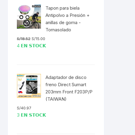
Tapon para biela
ENTAS
Antipolvo a Presión +
anillas de goma -
Tornasolado
El
El
S/
18.52
S/
15.00
precio
precio
4 𝗘𝗡 𝗦𝗧𝗢𝗖𝗞
original
actual
era:
es:
S/18.52.
S/15.00.
Adaptador de disco
freno Direct Sumart
203mm Front F203P/P
RODUCTO
(TAIWAN)
ERTA
S/
40.97
3 𝗘𝗡 𝗦𝗧𝗢𝗖𝗞