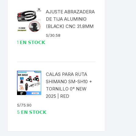
AJUSTE ABRAZADERA
DE TIJA ALUMINIO
(BLACK) CNC 31.8MM
S/
30.58
1 𝗘𝗡 𝗦𝗧𝗢𝗖𝗞
CALAS PARA RUTA
SHIMANO SM-SH10 +
TORNILLO 0° NEW
2025 | RED
S/
75.90
5 𝗘𝗡 𝗦𝗧𝗢𝗖𝗞