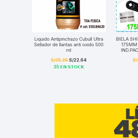
Liquido Antipinchazo Cubull Ultra
BIELA SH
Sellador de llantas anti oxido 500
175MM 
ml
IND.PA
El
El
S/
35.36
S/
22.64
S/
35 𝗘𝗡 𝗦𝗧𝗢𝗖𝗞
precio
precio
original
actual
era:
es:
S/35.36.
S/22.64.