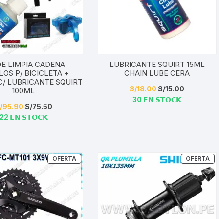
Shifter 9 Velocidades
OTRAS HERRAMI
Shifter 10 Velocidades
Shifter 11 Velocidades
DE LIMPIA CADENA
LUBRICANTE SQUIRT 15ML
LOS P/ BICICLETA +
CHAIN LUBE CERA
Shifter 12 Velocidades
C/ LUBRICANTE SQUIRT
El
El
S/
18.00
S/
15.00
100ML
30 𝗘𝗡 𝗦𝗧𝗢𝗖𝗞
precio
precio
El
El
/
95.90
S/
75.50
original
actual
22 𝗘𝗡 𝗦𝗧𝗢𝗖𝗞
precio
precio
era:
es:
original
actual
S/18.00.
S/15.00.
era:
es:
S/95.90.
S/75.50.
PRODUCTO
P
OFERTA
OFERTA
EN
EN
OFERTA
OF