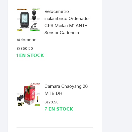
EXTRACTOR LLAVES PARA
MONOPLATOS
DENA
Velocímetro
inalámbrico Ordenador
SION
GPS Meilan M1 ANT+
Sensor Cadencia
S
Velocidad
S/
350.50
RASAS
1 𝗘𝗡 𝗦𝗧𝗢𝗖𝗞
Camara Chaoyang 26
AS
MTB DH
0.
RODUCTO
ADOR
S/
20.50
ERTA
7 𝗘𝗡 𝗦𝗧𝗢𝗖𝗞
IJADORES