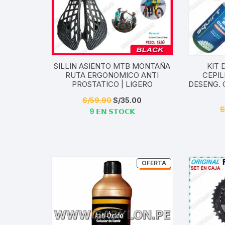
Tasas de Dirección
Tubo de Asiento
SILLIN ASIENTO MTB MONTAÑA
KIT 
RUTA ERGONOMICO ANTI
CEPIL
PROSTATICO | LIGERO
DESENG. 
El
El
S/
59.90
S/
35.00
S
9 𝗘𝗡 𝗦𝗧𝗢𝗖𝗞
precio
precio
original
actual
era:
es:
S/59.90.
S/35.00.
PRODUCTO
OFERTA
EN
OFERTA