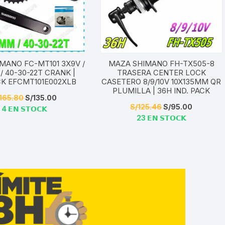
IMANO FC-MT101 3X9V /
MAZA SHIMANO FH-TX505-8
/ 40-30-22T CRANK |
TRASERA CENTER LOCK
CK EFCMT101E002XLB
CASETERO 8/9/10V 10X135MM QR
PLUMILLA | 36H IND. PACK
El
El
165.80
S/
135.00
El
El
S/
125.46
S/
95.00
4 𝗘𝗡 𝗦𝗧𝗢𝗖𝗞
precio
precio
23 𝗘𝗡 𝗦𝗧𝗢𝗖𝗞
precio
precio
original
actual
original
actual
era:
es:
era:
es:
S/165.80.
S/135.00.
S/125.46.
S/95.00.