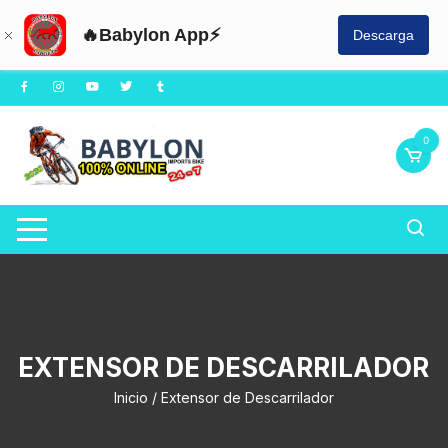
🔥Babylon App⚡
Descarga
Saltar
al
contenido
0
EXTENSOR DE DESCARRILADOR
Inicio
/ Extensor de Descarrilador