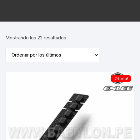
Ordenado
Mostrando los 22 resultados
por
los
últimos
¡Oferta!