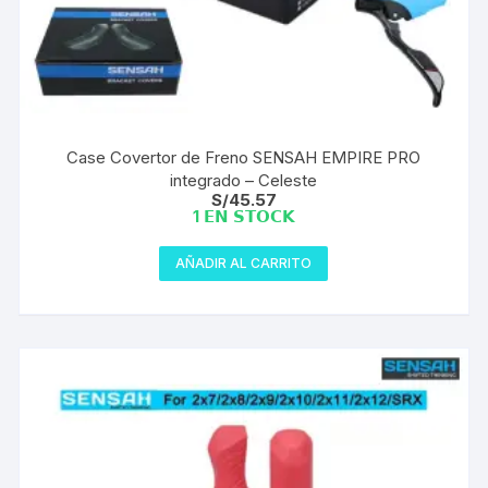
Case Covertor de Freno SENSAH EMPIRE PRO
integrado – Celeste
S/
45.57
1 𝗘𝗡 𝗦𝗧𝗢𝗖𝗞
AÑADIR AL CARRITO