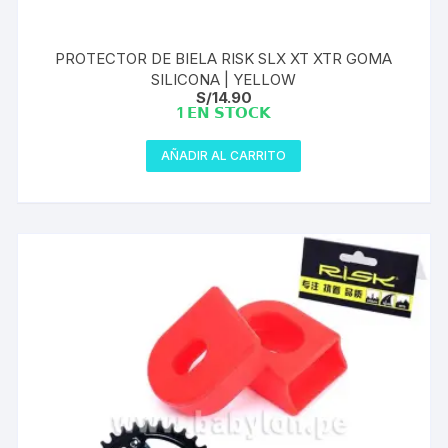
PROTECTOR DE BIELA RISK SLX XT XTR GOMA
SILICONA | YELLOW
S/
14.90
1 𝗘𝗡 𝗦𝗧𝗢𝗖𝗞
AÑADIR AL CARRITO