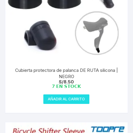
Cubierta protectora de palanca DE RUTA silicona |
NEGRO
S/
8.50
7 𝗘𝗡 𝗦𝗧𝗢𝗖𝗞
AÑADIR AL CARRITO