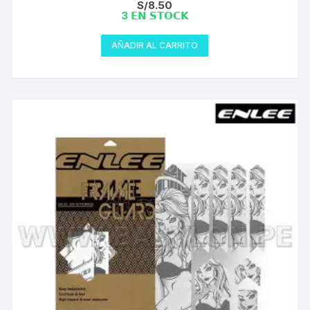
S/
8.50
3 𝗘𝗡 𝗦𝗧𝗢𝗖𝗞
AÑADIR AL CARRITO