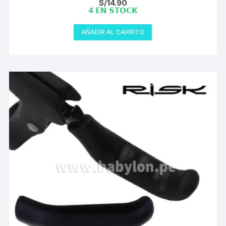
S/
14.90
4 𝗘𝗡 𝗦𝗧𝗢𝗖𝗞
AÑADIR AL CARRITO