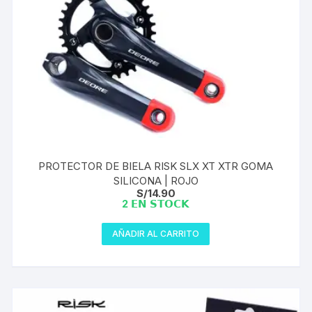
PROTECTOR DE BIELA RISK SLX XT XTR GOMA
SILICONA | ROJO
S/
14.90
2 𝗘𝗡 𝗦𝗧𝗢𝗖𝗞
AÑADIR AL CARRITO