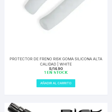
PROTECTOR DE FRENO RISK GOMA SILICONA ALTA
CALIDAD | WHITE
S/
14.90
1 𝗘𝗡 𝗦𝗧𝗢𝗖𝗞
AÑADIR AL CARRITO