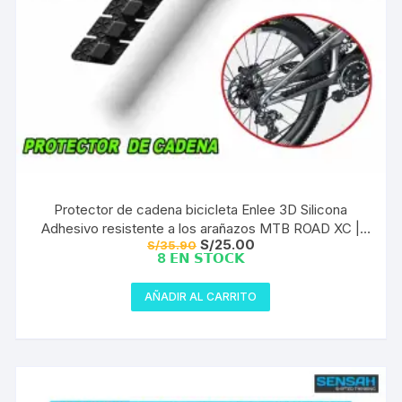
Protector de cadena bicicleta Enlee 3D Silicona
Adhesivo resistente a los arañazos MTB ROAD XC |
El
El
S/
25.00
S/
35.90
Mod1
precio
precio
8 𝗘𝗡 𝗦𝗧𝗢𝗖𝗞
original
actual
era:
es:
S/35.90.
S/25.00.
AÑADIR AL CARRITO