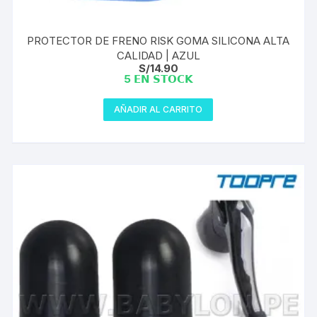
PROTECTOR DE FRENO RISK GOMA SILICONA ALTA
CALIDAD | AZUL
S/
14.90
5 𝗘𝗡 𝗦𝗧𝗢𝗖𝗞
AÑADIR AL CARRITO