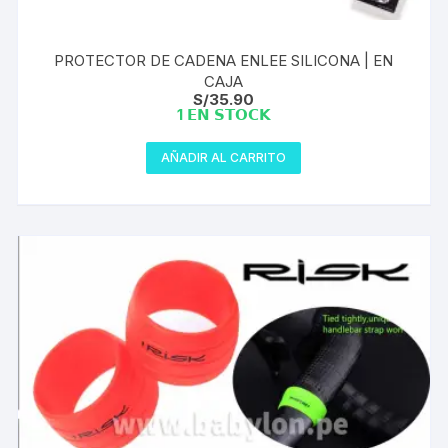
PROTECTOR DE CADENA ENLEE SILICONA | EN
CAJA
S/
35.90
1 𝗘𝗡 𝗦𝗧𝗢𝗖𝗞
AÑADIR AL CARRITO