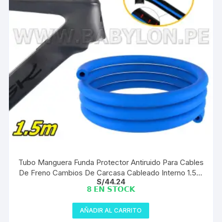
Tubo Manguera Funda Protector Antiruido Para Cables
De Freno Cambios De Carcasa Cableado Interno 1.5m
S/
44.24
(1 und)
8 𝗘𝗡 𝗦𝗧𝗢𝗖𝗞
AÑADIR AL CARRITO