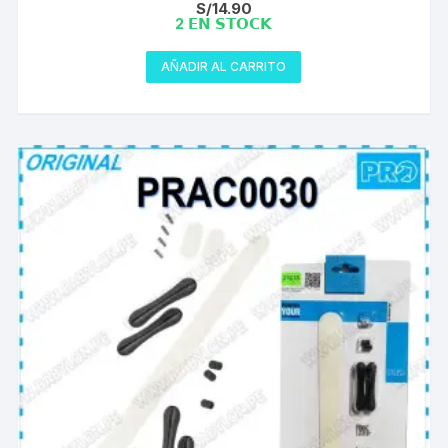
S/
14.90
2 𝗘𝗡 𝗦𝗧𝗢𝗖𝗞
AÑADIR AL CARRITO