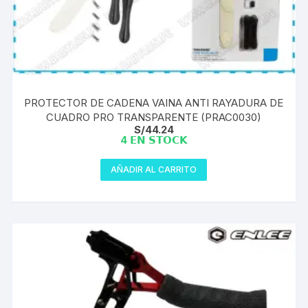
PROTECTOR DE CADENA VAINA ANTI RAYADURA DE
CUADRO PRO TRANSPARENTE (PRAC0030)
S/
44.24
4 𝗘𝗡 𝗦𝗧𝗢𝗖𝗞
AÑADIR AL CARRITO