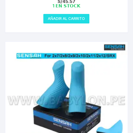
S/
45.57
1 𝗘𝗡 𝗦𝗧𝗢𝗖𝗞
AÑADIR AL CARRITO