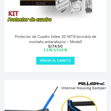
Protector de Cuadro Enlee 3D MTB bicicleta de
montaña antiarañazos – Model1
S/
74.50
2 𝗘𝗡 𝗦𝗧𝗢𝗖𝗞
AÑADIR AL CARRITO