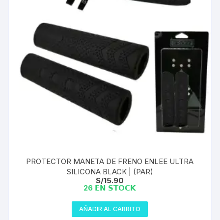
PROTECTOR MANETA DE FRENO ENLEE ULTRA
SILICONA BLACK | (PAR)
S/
15.90
26 𝗘𝗡 𝗦𝗧𝗢𝗖𝗞
AÑADIR AL CARRITO