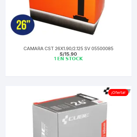
CAMARA CST 26X1.90/2.125 SV 05500085
S/
15.90
1 𝗘𝗡 𝗦𝗧𝗢𝗖𝗞
¡Oferta!