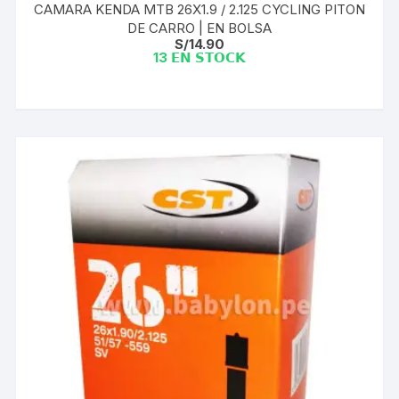
CAMARA KENDA MTB 26X1.9 / 2.125 CYCLING PITON
DE CARRO | EN BOLSA
S/
14.90
13 𝗘𝗡 𝗦𝗧𝗢𝗖𝗞