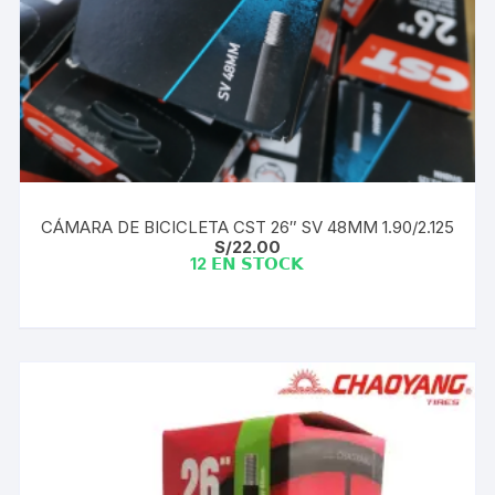
CÁMARA DE BICICLETA CST 26″ SV 48MM 1.90/2.125
S/
22.00
12 𝗘𝗡 𝗦𝗧𝗢𝗖𝗞