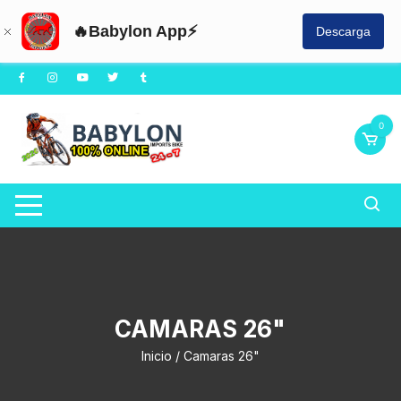
🔥Babylon App⚡
Descarga
Saltar
al
contenido
0
CAMARAS 26"
Inicio
/ Camaras 26"