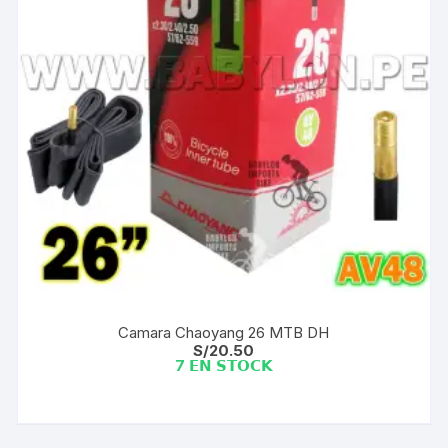
Camara Chaoyang 26 MTB DH
S/
20.50
7 𝗘𝗡 𝗦𝗧𝗢𝗖𝗞