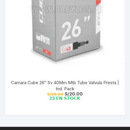
Camara Cube 26″ Sv 40Mm Mtb Tube Valvula Presta |
Ind. Pack
El
El
S/
20.00
S/
25.00
precio
precio
23 𝗘𝗡 𝗦𝗧𝗢𝗖𝗞
original
actual
era:
es:
S/25.00.
S/20.00.