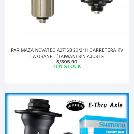
PAR MAZA NOVATEC A271SB 20/24H CARRETERA 11V
| A GRANEL (TAIWAN) SIN AJUSTE
S/
395.90
1 𝗘𝗡 𝗦𝗧𝗢𝗖𝗞