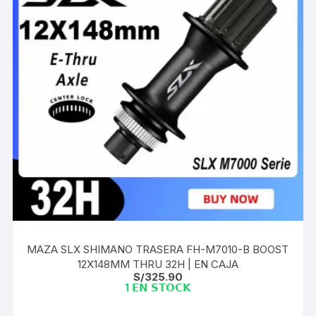
MAZA SLX SHIMANO TRASERA FH-M7010-B BOOST
12X148MM THRU 32H | EN CAJA
S/
325.90
1 𝗘𝗡 𝗦𝗧𝗢𝗖𝗞