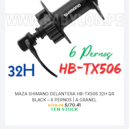
MAZA SHIMANO DELANTERA HB-TX506 32H QR
BLACK – 6 PERNOS | A GRANEL
El
El
S/
70.41
S/
78.74
precio
precio
1 𝗘𝗡 𝗦𝗧𝗢𝗖𝗞
original
actual
era:
es:
S/78.74.
S/70.41.