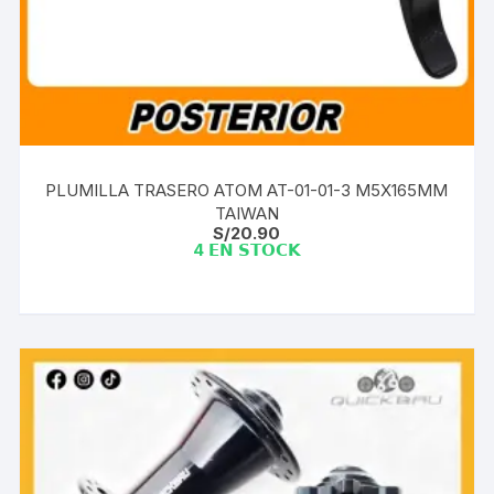
PLUMILLA TRASERO ATOM AT-01-01-3 M5X165MM
TAIWAN
S/
20.90
4 𝗘𝗡 𝗦𝗧𝗢𝗖𝗞