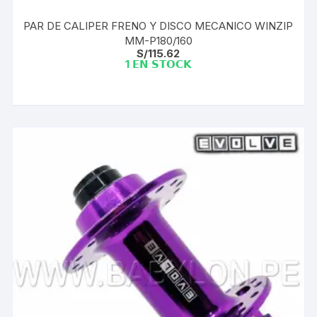
PAR DE CALIPER FRENO Y DISCO MECANICO WINZIP
MM-P180/160
S/
115.62
1 𝗘𝗡 𝗦𝗧𝗢𝗖𝗞