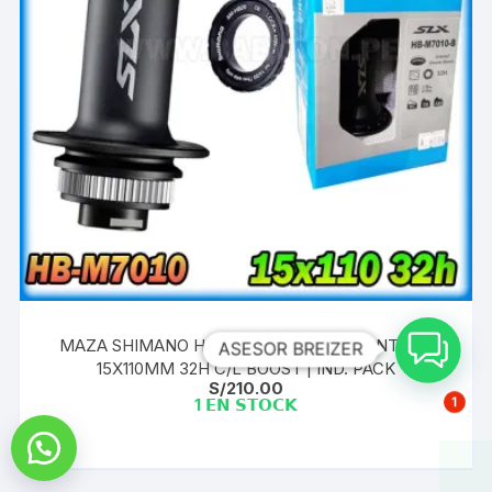
MAZA SHIMANO HB-M7010-B SLX DELANTERO
ASESOR BREIZER
15X110MM 32H C/L BOOST | IND. PACK
S/
210.00
1
1 𝗘𝗡 𝗦𝗧𝗢𝗖𝗞