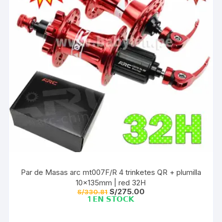
Par de Masas arc mt007F/R 4 trinketes QR + plumilla
10x135mm | red 32H
El
El
S/
275.00
S/
330.81
precio
precio
1 𝗘𝗡 𝗦𝗧𝗢𝗖𝗞
original
actual
era:
es:
S/330.81.
S/275.00.