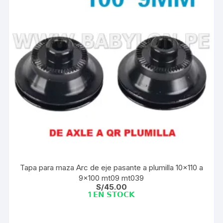
Tapa para maza Arc de eje pasante a plumilla 10×110 a
9×100 mt09 mt039
S/
45.00
1 𝗘𝗡 𝗦𝗧𝗢𝗖𝗞