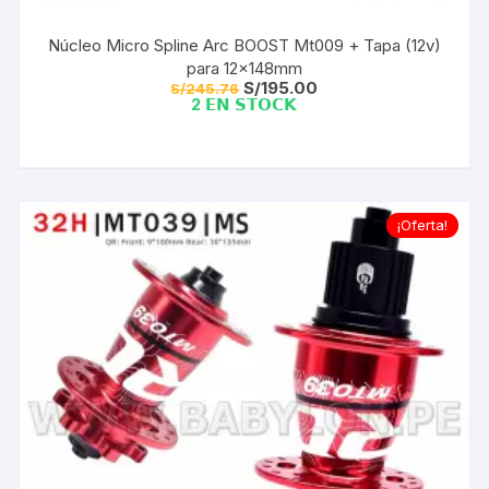
Núcleo Micro Spline Arc BOOST Mt009 + Tapa (12v)
para 12x148mm
El
El
S/
195.00
S/
245.76
precio
precio
2 𝗘𝗡 𝗦𝗧𝗢𝗖𝗞
original
actual
era:
es:
S/245.76.
S/195.00.
¡Oferta!