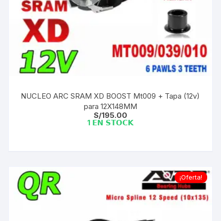
NUCLEO ARC SRAM XD BOOST Mt009 + Tapa (12v)
para 12X148MM
S/
195.00
1 𝗘𝗡 𝗦𝗧𝗢𝗖𝗞
¡Oferta!