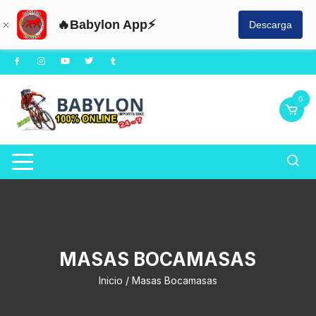
🔥Babylon App⚡
Descarga
Saltar
al
contenido
0
MASAS BOCAMASAS
Inicio
/ Masas Bocamasas