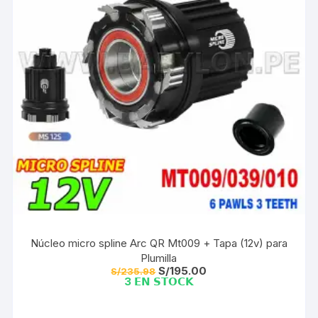
Núcleo micro spline Arc QR Mt009 + Tapa (12v) para
Plumilla
El
El
S/
195.00
S/
235.98
precio
precio
3 𝗘𝗡 𝗦𝗧𝗢𝗖𝗞
original
actual
era:
es:
S/235.98.
S/195.00.