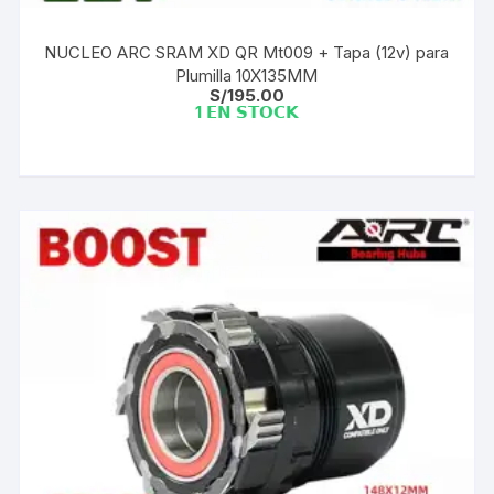
NUCLEO ARC SRAM XD QR Mt009 + Tapa (12v) para
Plumilla 10X135MM
S/
195.00
1 𝗘𝗡 𝗦𝗧𝗢𝗖𝗞