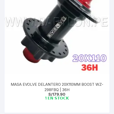
MASA EVOLVE DELANTERO 20X110MM BOOST WZ-
298FBQ | 36H
S/
179.90
1 𝗘𝗡 𝗦𝗧𝗢𝗖𝗞