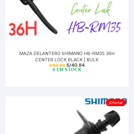
MAZA DELANTERO SHIMANO HB-RM35 36H
CENTER LOCK BLACK | BULK
El
El
S/
40.84
S/
55.98
precio
precio
6 𝗘𝗡 𝗦𝗧𝗢𝗖𝗞
original
actual
era:
es:
S/55.98.
S/40.84.
¡Oferta!