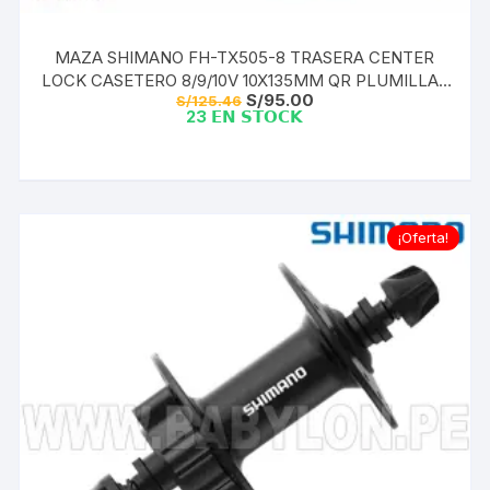
MAZA SHIMANO FH-TX505-8 TRASERA CENTER
LOCK CASETERO 8/9/10V 10X135MM QR PLUMILLA |
El
El
S/
95.00
S/
125.46
36H IND. PACK
precio
precio
23 𝗘𝗡 𝗦𝗧𝗢𝗖𝗞
original
actual
era:
es:
S/125.46.
S/95.00.
¡Oferta!