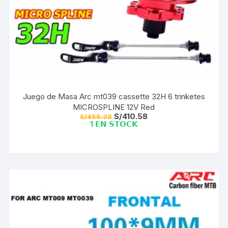
Juego de Masa Arc mt039 cassette 32H 6 trinketes
MICROSPLINE 12V Red
El
El
S/
410.58
S/
455.38
precio
precio
1 𝗘𝗡 𝗦𝗧𝗢𝗖𝗞
original
actual
era:
es:
S/455.38.
S/410.58.