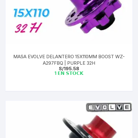
MASA EVOLVE DELANTERO 15X110MM BOOST WZ-
A297FBQ | PURPLE 32H
S/
195.58
1 𝗘𝗡 𝗦𝗧𝗢𝗖𝗞