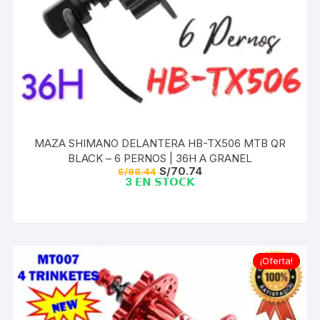
MAZA SHIMANO DELANTERA HB-TX506 MTB QR
BLACK – 6 PERNOS | 36H A GRANEL
El
El
S/
70.74
S/
98.44
precio
precio
3 𝗘𝗡 𝗦𝗧𝗢𝗖𝗞
original
actual
era:
es:
S/98.44.
S/70.74.
¡Oferta!