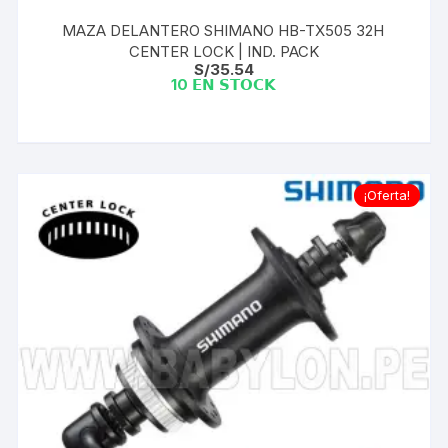
MAZA DELANTERO SHIMANO HB-TX505 32H
CENTER LOCK | IND. PACK
S/
35.54
10 𝗘𝗡 𝗦𝗧𝗢𝗖𝗞
¡Oferta!