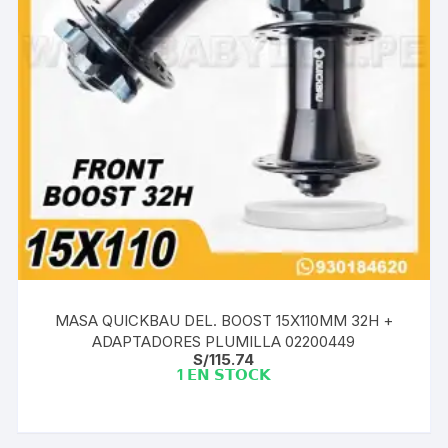
MASA QUICKBAU DEL. BOOST 15X110MM 32H +
ADAPTADORES PLUMILLA 02200449
S/
115.74
1 𝗘𝗡 𝗦𝗧𝗢𝗖𝗞