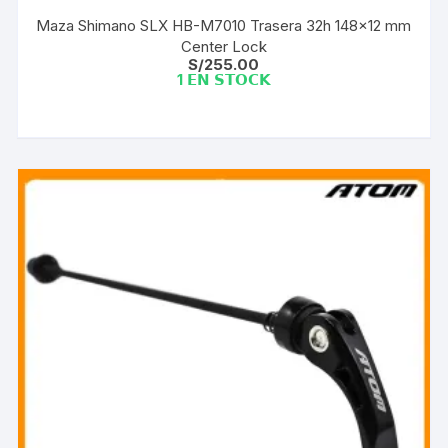
Maza Shimano SLX HB-M7010 Trasera 32h 148×12 mm
Center Lock
S/
255.00
1 𝗘𝗡 𝗦𝗧𝗢𝗖𝗞