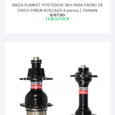
MAZA SUMART POSTERIOR 36H PARA FRENO DE
DISCO PIÑON ROSCADO 6 pernos | TAIWAN
S/
97.90
1 𝗘𝗡 𝗦𝗧𝗢𝗖𝗞