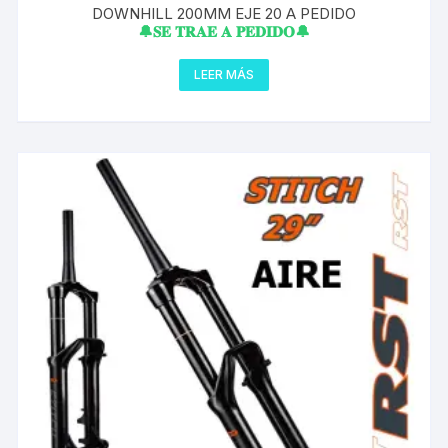
DOWNHILL 200MM EJE 20 A PEDIDO
🔔𝐒𝐄 𝐓𝐑𝐀𝐄 𝐀 𝐏𝐄𝐃𝐈𝐃𝐎🔔
LEER MÁS