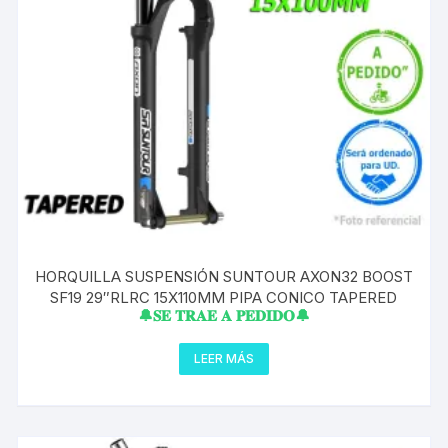
HORQUILLA SUSPENSIÓN SUNTOUR AXON32 BOOST
SF19 29″RLRC 15X110MM PIPA CONICO TAPERED
🔔𝐒𝐄 𝐓𝐑𝐀𝐄 𝐀 𝐏𝐄𝐃𝐈𝐃𝐎🔔
LEER MÁS