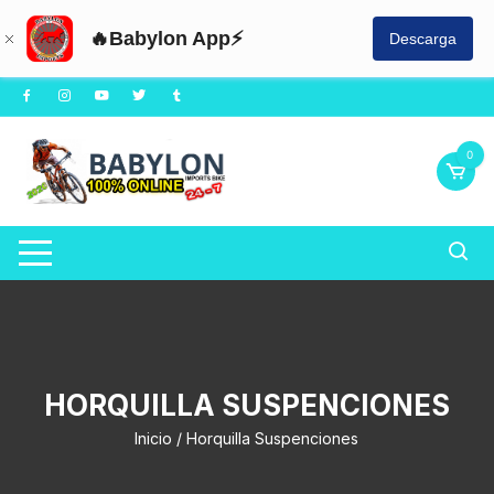
🔥Babylon App⚡
Descarga
Saltar
al
contenido
0
HORQUILLA SUSPENCIONES
Inicio
/ Horquilla Suspenciones