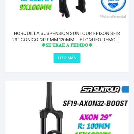
HORQUILLA SUSPENSIÓN SUNTOUR EPIXON SF18
29″ CONICO QR 9MM 120MM + BLOQUEO REMOTO
🔔𝐒𝐄 𝐓𝐑𝐀𝐄 𝐀 𝐏𝐄𝐃𝐈𝐃𝐎🔔
PIPA CONICO TAPERED
LEER MÁS