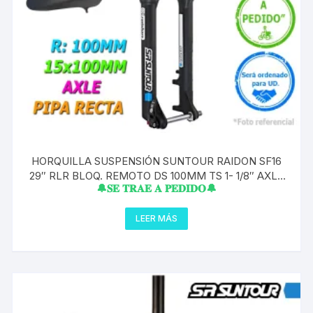
HORQUILLA SUSPENSIÓN SUNTOUR RAIDON SF16
29″ RLR BLOQ. REMOTO DS 100MM TS 1- 1/8″ AXLE
🔔𝐒𝐄 𝐓𝐑𝐀𝐄 𝐀 𝐏𝐄𝐃𝐈𝐃𝐎🔔
15X100MM NEGRO PIPA RECTA
LEER MÁS