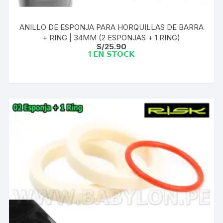
ANILLO DE ESPONJA PARA HORQUILLAS DE BARRA
+ RING | 34MM (2 ESPONJAS + 1 RING)
S/
25.90
1 𝗘𝗡 𝗦𝗧𝗢𝗖𝗞