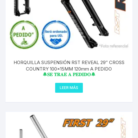
HORQUILLA SUSPENSIÓN RST REVEAL 29″ CROSS
COUNTRY 100x15MM 120mm A PEDIDO
🔔𝐒𝐄 𝐓𝐑𝐀𝐄 𝐀 𝐏𝐄𝐃𝐈𝐃𝐎🔔
LEER MÁS