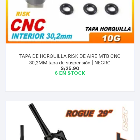
TAPA DE HORQUILLA RISK DE AIRE MTB CNC
30,2MM tapa de suspensión | NEGRO
S/
25.90
6 𝗘𝗡 𝗦𝗧𝗢𝗖𝗞