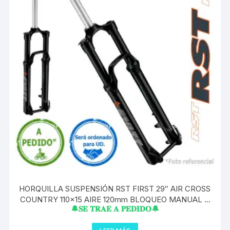
HORQUILLA SUSPENSIÓN RST FIRST 29″ AIR CROSS
COUNTRY 110×15 AIRE 120mm BLOQUEO MANUAL A
🔔𝐒𝐄 𝐓𝐑𝐀𝐄 𝐀 𝐏𝐄𝐃𝐈𝐃𝐎🔔
PEDIDO