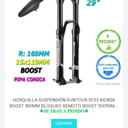
HORQUILLA SUSPENSIÓN SUNTOUR SF23 AION36
BOOST 160MM BLOQUEO REMOTO BOOST 15X110MM
🔔𝐒𝐄 𝐓𝐑𝐀𝐄 𝐀 𝐏𝐄𝐃𝐈𝐃𝐎🔔
PIPA CONICO
LEER MÁS