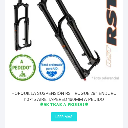
HORQUILLA SUSPENSIÓN RST ROGUE 29″ ENDURO
110×15 AIRE TAPERED 160MM A PEDIDO
🔔𝐒𝐄 𝐓𝐑𝐀𝐄 𝐀 𝐏𝐄𝐃𝐈𝐃𝐎🔔
LEER MÁS