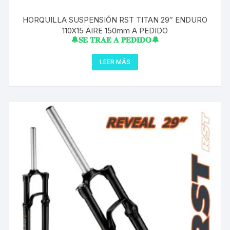
HORQUILLA SUSPENSIÓN RST TITAN 29″ ENDURO
110X15 AIRE 150mm A PEDIDO
🔔𝐒𝐄 𝐓𝐑𝐀𝐄 𝐀 𝐏𝐄𝐃𝐈𝐃𝐎🔔
LEER MÁS