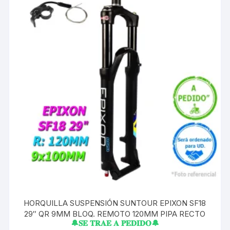
HORQUILLA SUSPENSIÓN SUNTOUR EPIXON SF18
29″ QR 9MM BLOQ. REMOTO 120MM PIPA RECTO
🔔𝐒𝐄 𝐓𝐑𝐀𝐄 𝐀 𝐏𝐄𝐃𝐈𝐃𝐎🔔