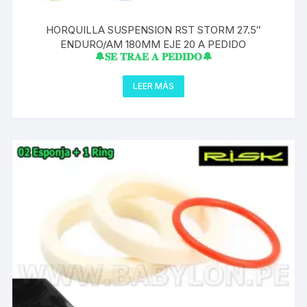
HORQUILLA SUSPENSION RST STORM 27.5″
ENDURO/AM 180MM EJE 20 A PEDIDO
🔔𝐒𝐄 𝐓𝐑𝐀𝐄 𝐀 𝐏𝐄𝐃𝐈𝐃𝐎🔔
LEER MÁS