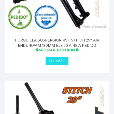
HORQUILLA SUSPENSION RST STITCH 29″ AIR
ENDURO/AM 180MM EJE 20 AIRE A PEDIDO
🔔𝐒𝐄 𝐓𝐑𝐀𝐄 𝐀 𝐏𝐄𝐃𝐈𝐃𝐎🔔
LEER MÁS