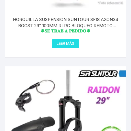
HORQUILLA SUSPENSIÓN SUNTOUR SF18 AXON34
BOOST 29″ 100MM RLRC BLOQUEO REMOTO
🔔𝐒𝐄 𝐓𝐑𝐀𝐄 𝐀 𝐏𝐄𝐃𝐈𝐃𝐎🔔
15X110MM 1.5″-1 1/8″ GLOSS BLACK PIPA CONICO
LEER MÁS