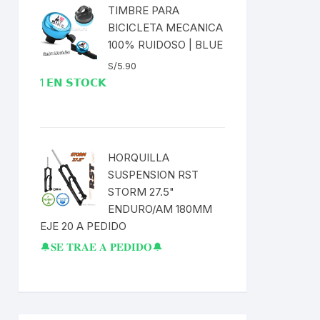
TIMBRE PARA
BICICLETA MECANICA
100% RUIDOSO | BLUE
S/
5.90
1 𝗘𝗡 𝗦𝗧𝗢𝗖𝗞
HORQUILLA
SUSPENSION RST
STORM 27.5"
ENDURO/AM 180MM
EJE 20 A PEDIDO
🔔𝐒𝐄 𝐓𝐑𝐀𝐄 𝐀 𝐏𝐄𝐃𝐈𝐃𝐎🔔