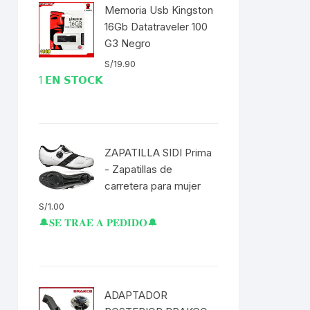
EXTRACTOR LLAVES PARA
Memoria Usb Kingston
MONOPLATOS
DENA
16Gb Datatraveler 100
G3 Negro
SION
S/
19.90
1 𝗘𝗡 𝗦𝗧𝗢𝗖𝗞
S
RASAS
ZAPATILLA SIDI Prima
- Zapatillas de
carretera para mujer
AS
S/
1.00
🔔𝐒𝐄 𝐓𝐑𝐀𝐄 𝐀 𝐏𝐄𝐃𝐈𝐃𝐎🔔
ADOR
ADAPTADOR
IJADORES