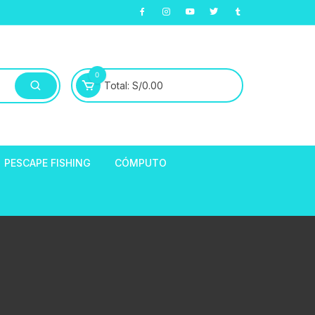
0
Total:
S/
0.00
PESCAPE FISHING
CÓMPUTO
ABLE
E LLANTAS
hort de Ciclismo
Manga Largas
EXTRACTOR DE
HORQUILLAS
fibra
ARA