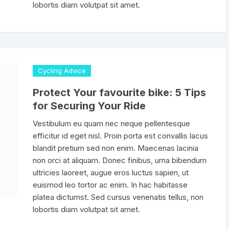
Descarrilador 12V
lobortis diam volutpat sit amet.
no
nos para Portabotella
Llantas para Ruta Pista
Valvulas Tubeless
700x23c
MEDIDOR DE CA
escarriladores
anca Saca llantas
Llantas par MTB
700x25c
Llanta Mtb 26″
MEDIDOR DE PRE
Llanta Mtb 27.5″
tectores de Freno & Biela
PIÑON 6 VELOCIDADES
700x28c
PINZAS GANCHO
Cycling Advice
Llanta Mtb 29″
ta Botellas
Piñon 7 Velocidades
700x30c
Protect Your favourite bike: 5 Tips
PISTOLA PARA G
for Securing Your Ride
bres & Cornetas
Piñon 8 Velocidades
700x32c
SOPORTE DE
Vestibulum eu quam nec neque pellentesque
MANTENIMIENTO
efficitur id eget nisl. Proin porta est convallis lacus
Piñon 9 Velocidades
700x40c
blandit pretium sed non enim. Maecenas lacinia
TRONCHA CADEN
non orci at aliquam. Donec finibus, urna bibendum
Piñon 10 Velocidades
ultricies laoreet, augue eros luctus sapien, ut
VERNIER CALIBR
euismod leo tortor ac enim. In hac habitasse
Piñon 11 Velocidades
DIGITAL
platea dictumst. Sed cursus venenatis tellus, non
lobortis diam volutpat sit amet.
Piñon 12 Velocidades
Shifter 2/3 Velocidades
TENSADORES /
ALINEADORES / F