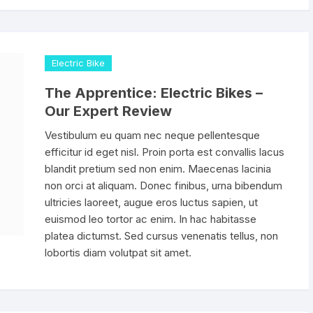
Shifter 9 Velocidades
OTRAS HERRAMI
Shifter 10 Velocidades
Electric Bike
Shifter 11 Velocidades
The Apprentice: Electric Bikes –
Our Expert Review
Shifter 12 Velocidades
Vestibulum eu quam nec neque pellentesque
efficitur id eget nisl. Proin porta est convallis lacus
blandit pretium sed non enim. Maecenas lacinia
non orci at aliquam. Donec finibus, urna bibendum
ultricies laoreet, augue eros luctus sapien, ut
euismod leo tortor ac enim. In hac habitasse
platea dictumst. Sed cursus venenatis tellus, non
lobortis diam volutpat sit amet.