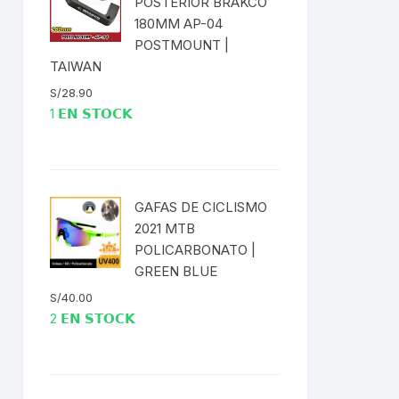
POSTERIOR BRAKCO
180MM AP-04
ENTAS
POSTMOUNT |
TAIWAN
S/
28.90
1 𝗘𝗡 𝗦𝗧𝗢𝗖𝗞
GAFAS DE CICLISMO
2021 MTB
POLICARBONATO |
GREEN BLUE
S/
40.00
2 𝗘𝗡 𝗦𝗧𝗢𝗖𝗞