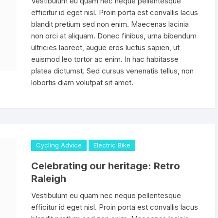
Vestibulum eu quam nec neque pellentesque
efficitur id eget nisl. Proin porta est convallis lacus
blandit pretium sed non enim. Maecenas lacinia
non orci at aliquam. Donec finibus, urna bibendum
ultricies laoreet, augue eros luctus sapien, ut
euismod leo tortor ac enim. In hac habitasse
platea dictumst. Sed cursus venenatis tellus, non
lobortis diam volutpat sit amet.
Cycling Advice
Electric Bike
Celebrating our heritage: Retro
Raleigh
Vestibulum eu quam nec neque pellentesque
efficitur id eget nisl. Proin porta est convallis lacus