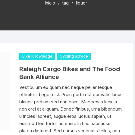
Inicio
tag
liquor
FRENOS HIDRAUL
dado de Seguridad
Cadena 6v
Gafas para Ciclistas
Gafas de Mica
canico
JUEGO DE LLAVE
tas Manillar de Ruta
Cadena 7v
Camaras 26″
Guantes de Ciclismo
Gafas de Lun
ALLEN/TORX
Bicicleta
Intercambiabl
uches para Bicicletas
Cadena 8v
Camaras 27.5″
Zapatillas de Ciclismo
KIT DE PURGADO
carrilador
HIDRAULICOS
da Protectores Para Gps
Cadena 9v
Camaras 29″
Descarrilador 6V
Bike Knowledge
Cycling Advice
ra Cadenas
KIT DE LIMPIA CA
ps Mangos
Cadena 10v
Camaras 700C
Descarrilador 7V
OLIVAS & AGUJAS
CHASIS
Raleigh Cargo Bikes and The Food
Bank Alliance
ladores de Neumaticos &
Cadena 11v
Descarrilador 8V
KIT REPARADOR 
leta
pension
Vestibulum eu quam nec neque pellentesque
Cadena 12v
Descarrilador 9V
efficitur id eget nisl. Proin porta est convallis lacus
LLAVE DE CONOS
es para Bicicleta
blandit pretium sed non enim. Maecenas lacinia
Descarrilador 10V
non orci at aliquam. Donec finibus, urna bibendum
LLAVES PARA CA
ches de Bicicleta
Cinta Tubeless
ultricies laoreet, augue eros luctus sapien, ut
INTERNO
Descarrilador 11V
euismod leo tortor ac enim. In hac habitasse
nos para Monoplato
Liquido Tubeless
platea dictumst. Sed cursus venenatis tellus, non
LLAVE DE NIPLES