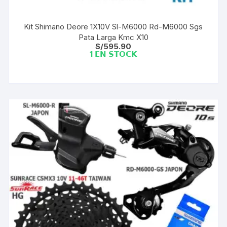
Kit Shimano Deore 1X10V Sl-M6000 Rd-M6000 Sgs
Pata Larga Kmc X10
S/
595.90
1 𝗘𝗡 𝗦𝗧𝗢𝗖𝗞