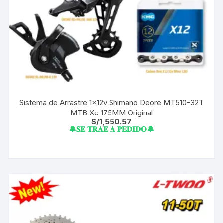
Sistema de Arrastre 1x12v Shimano Deore MT510-32T
MTB Xc 175MM Original
S/
1,550.57
🔔𝐒𝐄 𝐓𝐑𝐀𝐄 𝐀 𝐏𝐄𝐃𝐈𝐃𝐎🔔