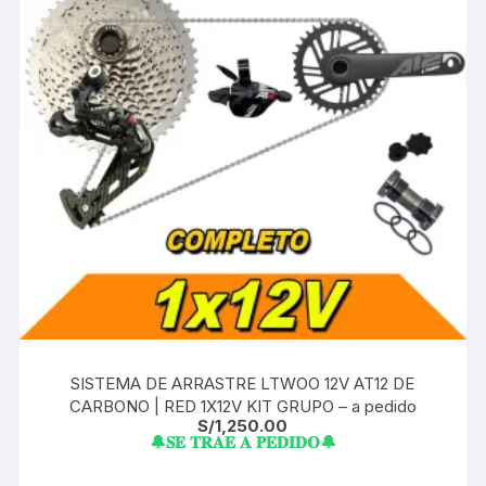
SISTEMA DE ARRASTRE LTWOO 12V AT12 DE
CARBONO | RED 1X12V KIT GRUPO – a pedido
S/
1,250.00
🔔𝐒𝐄 𝐓𝐑𝐀𝐄 𝐀 𝐏𝐄𝐃𝐈𝐃𝐎🔔