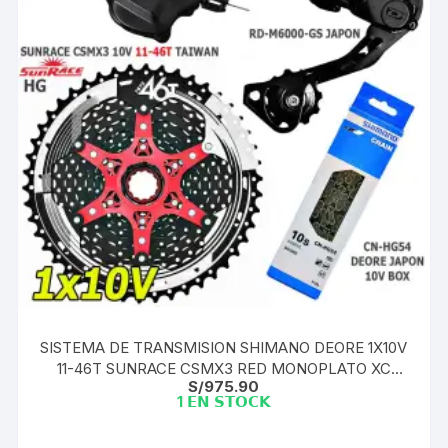
SISTEMA DE TRANSMISION SHIMANO DEORE 1X10V
11-46T SUNRACE CSMX3 RED MONOPLATO XC
S/
975.90
LIGERO
1 𝗘𝗡 𝗦𝗧𝗢𝗖𝗞