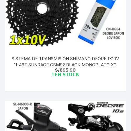
SISTEMA DE TRANSMISION SHIMANO DEORE 1X10V
11-46T SUNRACE CSMS2 BLACK MONOPLATO XC
S/
895.90
1 𝗘𝗡 𝗦𝗧𝗢𝗖𝗞