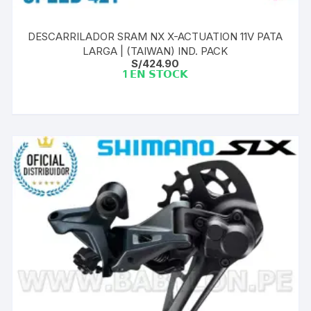
DESCARRILADOR SRAM NX X-ACTUATION 11V PATA
LARGA | (TAIWAN) IND. PACK
S/
424.90
1 𝗘𝗡 𝗦𝗧𝗢𝗖𝗞