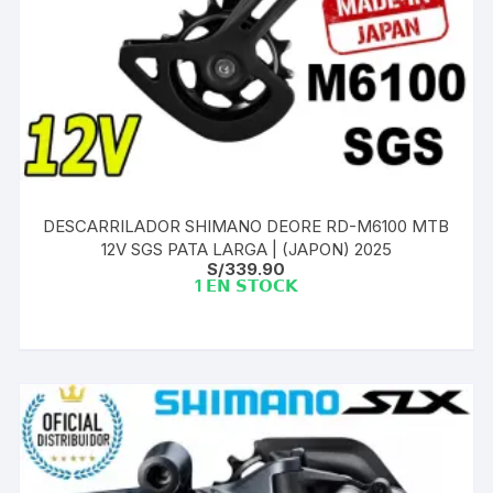
DESCARRILADOR SHIMANO DEORE RD-M6100 MTB
12V SGS PATA LARGA | (JAPON) 2025
S/
339.90
1 𝗘𝗡 𝗦𝗧𝗢𝗖𝗞