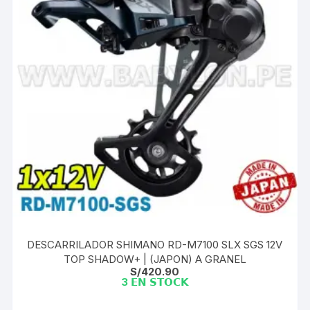
DESCARRILADOR SHIMANO RD-M7100 SLX SGS 12V
TOP SHADOW+ | (JAPON) A GRANEL
S/
420.90
3 𝗘𝗡 𝗦𝗧𝗢𝗖𝗞