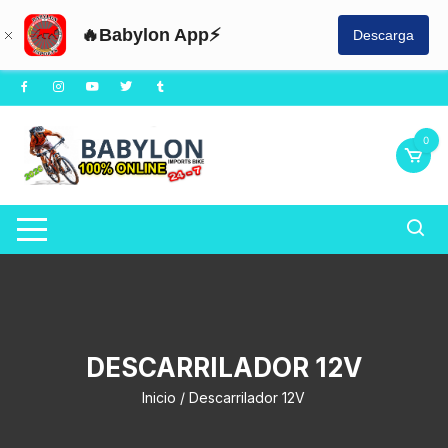
🔥Babylon App⚡
Descarga
Saltar
al
contenido
0
DESCARRILADOR 12V
Inicio
/ Descarrilador 12V