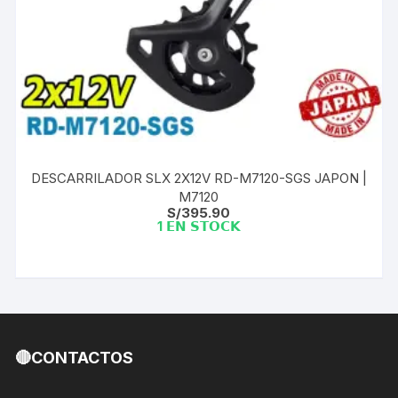
DESCARRILADOR SLX 2X12V RD-M7120-SGS JAPON |
M7120
S/
395.90
1 𝗘𝗡 𝗦𝗧𝗢𝗖𝗞
🔴CONTACTOS