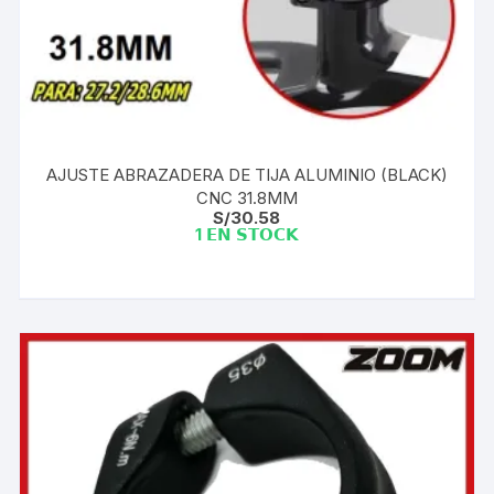
AJUSTE ABRAZADERA DE TIJA ALUMINIO (BLACK)
CNC 31.8MM
S/
30.58
1 𝗘𝗡 𝗦𝗧𝗢𝗖𝗞