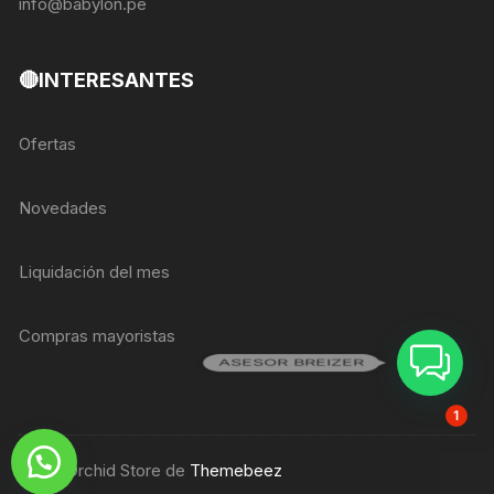
info@babylon.pe
🔴INTERESANTES
Ofertas
Novedades
Liquidación del mes
Compras mayoristas
ASESOR BREIZER
1
Tema Orchid Store de
Themebeez