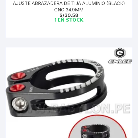
AJUSTE ABRAZADERA DE TIJA ALUMINIO (BLACK)
CNC 34.9MM
S/
30.58
1 𝗘𝗡 𝗦𝗧𝗢𝗖𝗞