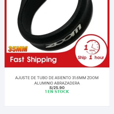
AJUSTE DE TUBO DE ASIENTO 31.6MM ZOOM
ALUMINIO ABRAZADERA
S/
25.90
1 𝗘𝗡 𝗦𝗧𝗢𝗖𝗞