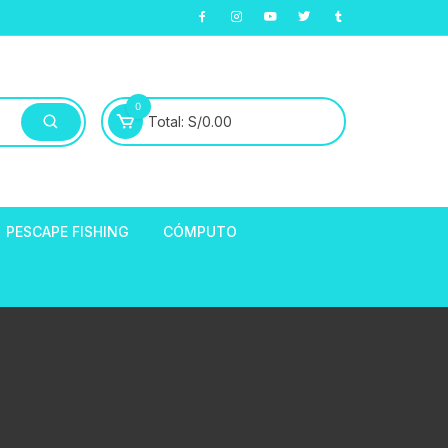
0
Total:
S/
0.00
PESCAPE FISHING
CÓMPUTO
ABLE
E LLANTAS
hort de Ciclismo
Manga Largas
EXTRACTOR DE
HORQUILLAS
fibra
ARA