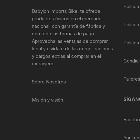
Polític
Llantas para Bicicletas
Pastillas de Fre
Per
Babylon Imports Bike, te ofrece
productos únicos en el mercado
Pedales
Roldanas para D
Pal
Política
nacional, con garantía de fábrica y
con todo las formas de pago.
Piñones de Bicicleta
Pro
Aprovecha las ventajas de comprar
Política
local y olvídate de las complicaciones
Potencias Stem
Por
y cargos extras al comprar en el
Condici
extranjero.
Plumillas Ejes
Tim
Tallere
Sobre Nosotros
Radios de Bicicleta
Rodajes
SÍGAN
Misión y visión
Rotores Discos
Facebo
Shifter Cambios
YouTub