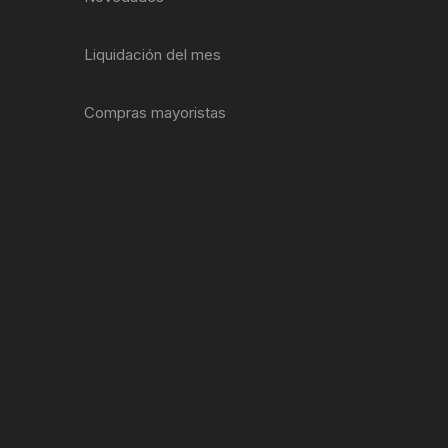
EXTRACTOR LLAVES PARA
MONOPLATOS
DENA
Liquidación del mes
SION
Compras mayoristas
S
RASAS
AS
ADOR
IJADORES