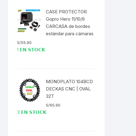
EXTRACTOR LLAVES PARA
MONOPLATOS
DENA
CASE PROTECTOR
Gopro Hero 11/10/9
SION
CARCASA de bordes
estándar para cámaras
S
S/
55.90
1 𝗘𝗡 𝗦𝗧𝗢𝗖𝗞
RASAS
MONOPLATO 104BCD
DECKAS CNC | OVAL
AS
32T
ADOR
S/
65.90
3 𝗘𝗡 𝗦𝗧𝗢𝗖𝗞
IJADORES