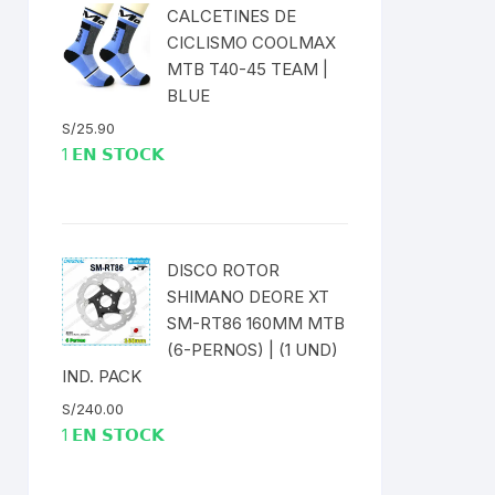
CALCETINES DE
CICLISMO COOLMAX
MTB T40-45 TEAM |
BLUE
S/
25.90
1 𝗘𝗡 𝗦𝗧𝗢𝗖𝗞
DISCO ROTOR
SHIMANO DEORE XT
SM-RT86 160MM MTB
(6-PERNOS) | (1 UND)
IND. PACK
S/
240.00
1 𝗘𝗡 𝗦𝗧𝗢𝗖𝗞