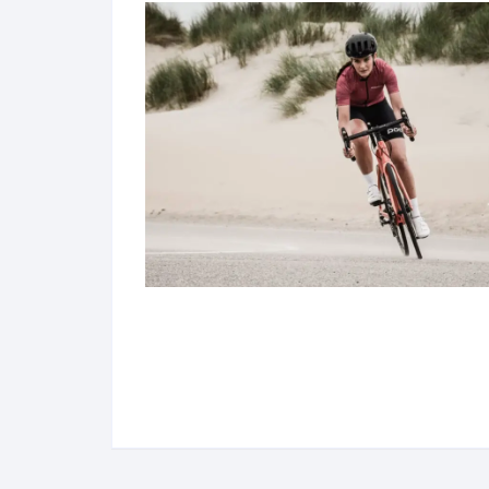
Llantas para Bicicletas
Pastillas de Fre
Per
Pedales
Roldanas para D
Pal
Piñones de Bicicleta
Pro
Potencias Stem
Por
Plumillas Ejes
Tim
Radios de Bicicleta
Rodajes
Rotores Discos
Shifter Cambios