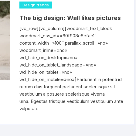
Descarrilador 12V
Design trends
no
nos para Portabotella
Llantas para Ruta Pista
Valvulas Tubeless
700x23c
MEDIDOR DE CA
The big design: Wall likes pictures
escarriladores
anca Saca llantas
Llantas par MTB
700x25c
Llanta Mtb 26″
MEDIDOR DE PRE
[vc_row][vc_column][woodmart_text_block
woodmart_css_id=»60f908e8efae1″
Llanta Mtb 27.5″
tectores de Freno & Biela
PIÑON 6 VELOCIDADES
700x28c
PINZAS GANCHO
content_width=»100″ parallax_scroll=»no»
woodmart_inline=»no»
Llanta Mtb 29″
ta Botellas
Piñon 7 Velocidades
700x30c
PISTOLA PARA G
wd_hide_on_desktop=»no»
wd_hide_on_tablet_landscape=»no»
bres & Cornetas
Piñon 8 Velocidades
700x32c
SOPORTE DE
wd_hide_on_tablet=»no»
MANTENIMIENTO
wd_hide_on_mobile=»no»]Parturient in potenti id
Piñon 9 Velocidades
700x40c
rutrum duis torquent parturient sceler isque sit
TRONCHA CADEN
vestibulum a posuere scelerisque viverra
Piñon 10 Velocidades
urna. Egestas tristique vestibulum vestibulum ante
VERNIER CALIBR
vulputate
Piñon 11 Velocidades
DIGITAL
Piñon 12 Velocidades
Shifter 2/3 Velocidades
TENSADORES /
ALINEADORES / F