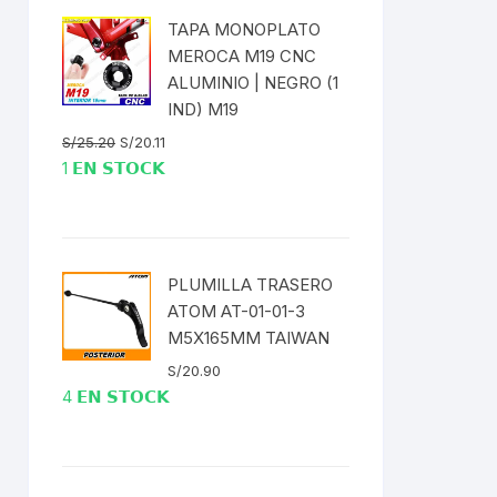
TAPA MONOPLATO
ENTAS
MEROCA M19 CNC
ALUMINIO | NEGRO (1
IND) M19
El
El
S/
25.20
S/
20.11
precio
precio
1 𝗘𝗡 𝗦𝗧𝗢𝗖𝗞
original
actual
era:
es:
S/25.20.
S/20.11.
PLUMILLA TRASERO
ATOM AT-01-01-3
M5X165MM TAIWAN
S/
20.90
4 𝗘𝗡 𝗦𝗧𝗢𝗖𝗞