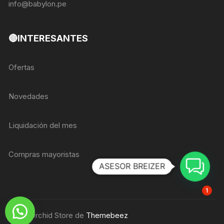
info@babylon.pe
🔴INTERESANTES
Ofertas
Novedades
Liquidación del mes
Compras mayoristas
ASESOR BREIZER
1
Tema Orchid Store de
Themebeez