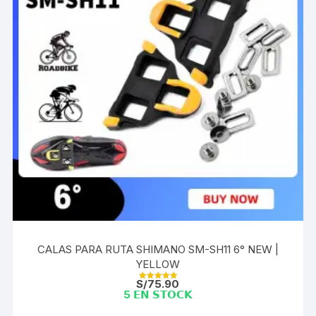
CALAS PARA RUTA SHIMANO SM-SH11 6° NEW |
YELLOW
S/
75.90
Valorado con
5 𝗘𝗡 𝗦𝗧𝗢𝗖𝗞
5.00
de 5