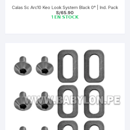
Calas Sc Arc10 Keo Look System Black 0° | Ind. Pack
S/
65.90
1 𝗘𝗡 𝗦𝗧𝗢𝗖𝗞