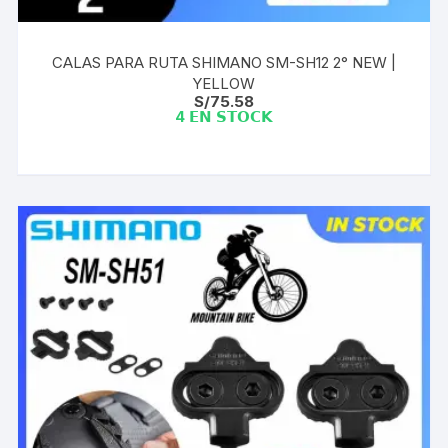
CALAS PARA RUTA SHIMANO SM-SH12 2° NEW |
YELLOW
S/
75.58
4 𝗘𝗡 𝗦𝗧𝗢𝗖𝗞