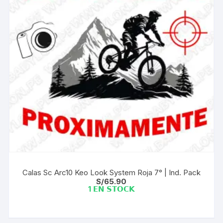
Calas Sc Arc10 Keo Look System Roja 7° | Ind. Pack
S/
65.90
1 𝗘𝗡 𝗦𝗧𝗢𝗖𝗞