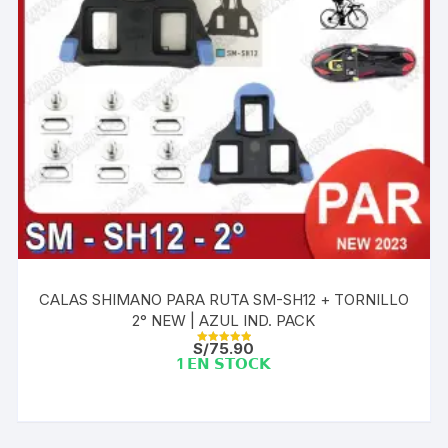
CALAS SHIMANO PARA RUTA SM-SH12 + TORNILLO
2° NEW | AZUL IND. PACK
S/
75.90
Valorado con
1 𝗘𝗡 𝗦𝗧𝗢𝗖𝗞
5.00
de 5