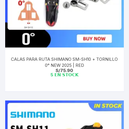
CALAS PARA RUTA SHIMANO SM-SH10 + TORNILLO
0° NEW 2025 | RED
S/
75.90
5 𝗘𝗡 𝗦𝗧𝗢𝗖𝗞