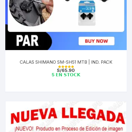
CALAS SHIMANO SM-SH51 MTB | IND. PACK
S/
65.90
Valorado con
5 𝗘𝗡 𝗦𝗧𝗢𝗖𝗞
5.00
de 5