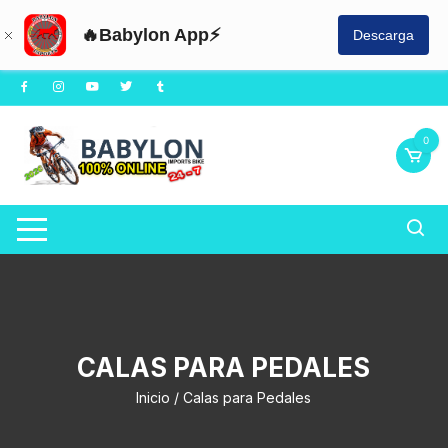
🔥Babylon App⚡
Descarga
Saltar
al
contenido
0
CALAS PARA PEDALES
Inicio
/ Calas para Pedales