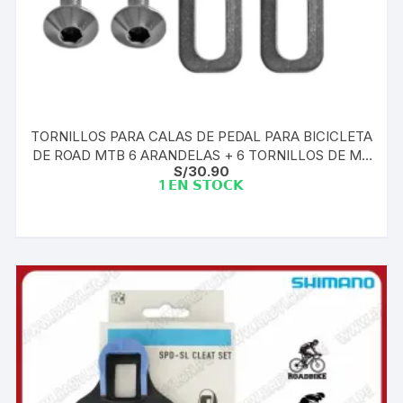
TORNILLOS PARA CALAS DE PEDAL PARA BICICLETA
DE ROAD MTB 6 ARANDELAS + 6 TORNILLOS DE M5
S/
30.90
SPD
1 𝗘𝗡 𝗦𝗧𝗢𝗖𝗞