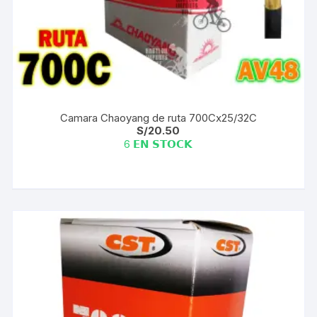
Camara Chaoyang de ruta 700Cx25/32C
S/
20.50
6 𝗘𝗡 𝗦𝗧𝗢𝗖𝗞