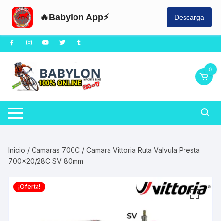
🔥Babylon App⚡
Descarga
Saltar
al
contenido
0
Inicio
/
Camaras 700C
/ Camara Vittoria Ruta Valvula Presta
700×20/28C SV 80mm
¡Oferta!