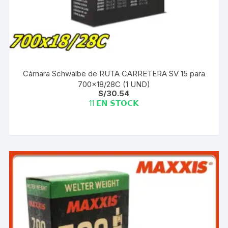
Cámara Schwalbe de RUTA CARRETERA SV 15 para
700×18/28C (1 UND)
S/
30.54
11 𝗘𝗡 𝗦𝗧𝗢𝗖𝗞