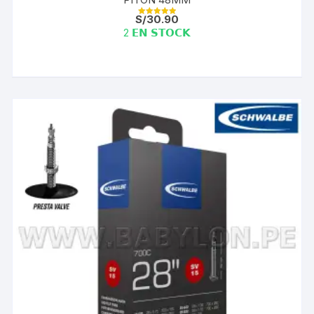
S/
30.90
Valorado con
5.00
2 𝗘𝗡 𝗦𝗧𝗢𝗖𝗞
de 5