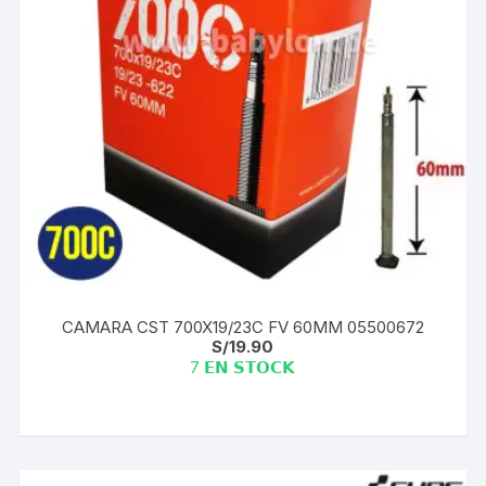
CAMARA CST 700X19/23C FV 60MM 05500672
S/
19.90
7 𝗘𝗡 𝗦𝗧𝗢𝗖𝗞