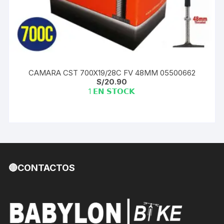
CAMARA CST 700X19/28C FV 48MM 05500662
S/
20.90
1 𝗘𝗡 𝗦𝗧𝗢𝗖𝗞
🔴CONTACTOS