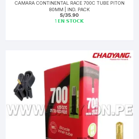
CAMARA CONTINENTAL RACE 700C TUBE PITON
80MM | IND. PACK
S/
35.90
1 𝗘𝗡 𝗦𝗧𝗢𝗖𝗞