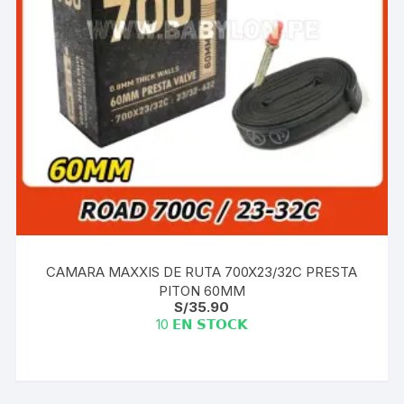
CAMARA MAXXIS DE RUTA 700X23/32C PRESTA
PITON 60MM
S/
35.90
10 𝗘𝗡 𝗦𝗧𝗢𝗖𝗞