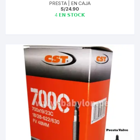
PRESTA | EN CAJA
S/
24.90
4 𝗘𝗡 𝗦𝗧𝗢𝗖𝗞