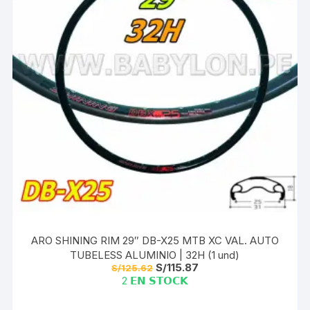
ARO SHINING RIM 29″ DB-X25 MTB XC VAL. AUTO
TUBELESS ALUMINIO | 32H (1 und)
El
El
S/
115.87
S/
125.62
precio
precio
2 𝗘𝗡 𝗦𝗧𝗢𝗖𝗞
original
actual
era:
es:
S/125.62.
S/115.87.