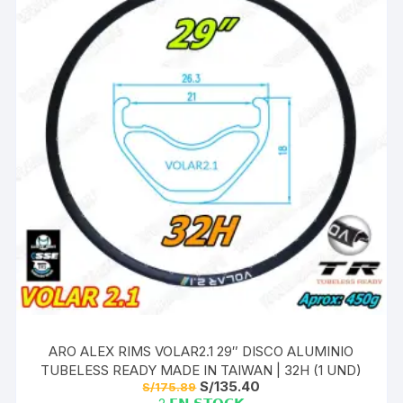
ARO ALEX RIMS VOLAR2.1 29″ DISCO ALUMINIO
TUBELESS READY MADE IN TAIWAN | 32H (1 UND)
El
El
S/
135.40
S/
175.89
precio
precio