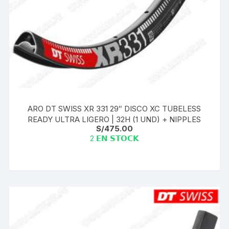
ARO DT SWISS XR 331 29″ DISCO XC TUBELESS
READY ULTRA LIGERO | 32H (1 UND) + NIPPLES
S/
475.00
2 𝗘𝗡 𝗦𝗧𝗢𝗖𝗞