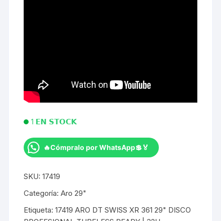
1 𝗘𝗡 𝗦𝗧𝗢𝗖𝗞
🔥Cómpralo por WhatsApp💲🏅
ARO
DT
SKU:
17419
SWISS
XR
Categoría:
Aro 29"
361
Etiqueta:
17419 ARO DT SWISS XR 361 29" DISCO
29"