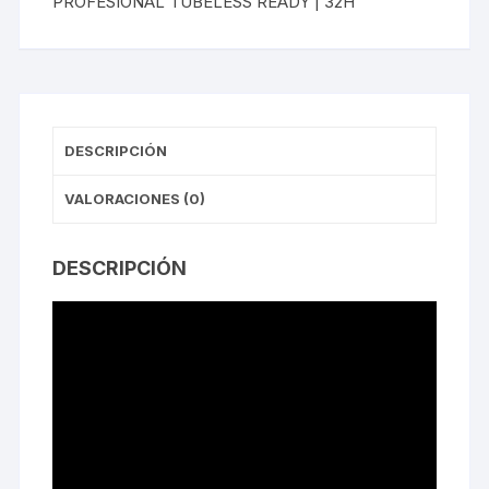
PROFESIONAL TUBELESS READY | 32H
DISCO
PROFESIONAL
TUBELESS
READY
|
32H
DESCRIPCIÓN
(1UND)
cantidad
VALORACIONES (0)
DESCRIPCIÓN