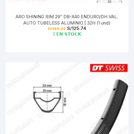
ARO SHINING RIM 29″ DB-X40 ENDURO/DH VAL.
AUTO TUBELESS ALUMINIO | 32H (1 und)
El
El
S/
125.74
S/
145.25
precio
precio
3 𝗘𝗡 𝗦𝗧𝗢𝗖𝗞
original
actual
era:
es:
S/145.25.
S/125.74.