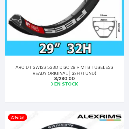
ARO DT SWISS 533D DISC 29 » MTB TUBELESS
READY ORIGINAL | 32H (1 UND)
S/
280.00
3 𝗘𝗡 𝗦𝗧𝗢𝗖𝗞
¡Oferta!