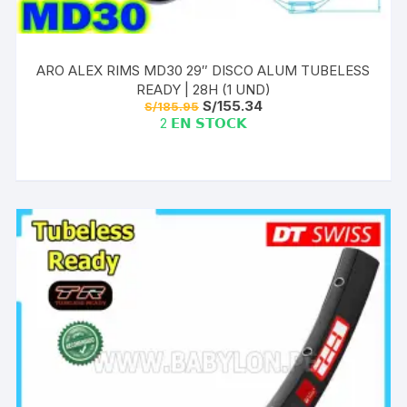
ARO ALEX RIMS MD30 29″ DISCO ALUM TUBELESS
READY | 28H (1 UND)
El
El
S/
155.34
S/
185.95
precio
precio
2 𝗘𝗡 𝗦𝗧𝗢𝗖𝗞
original
actual
era:
es:
S/185.95.
S/155.34.