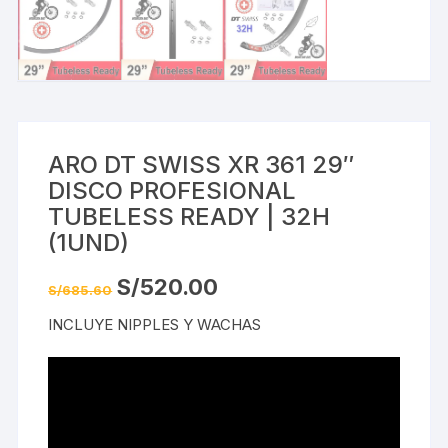
ARO DT SWISS XR 361 29″
DISCO PROFESIONAL
TUBELESS READY | 32H
(1UND)
El
El
S/
520.00
S/
685.60
precio
precio
original
actual
INCLUYE NIPPLES Y WACHAS
era:
es:
S/685.60.
S/520.00.