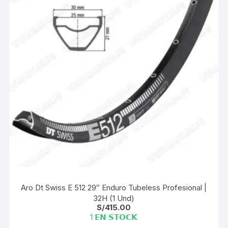
Aro Dt Swiss E 512 29″ Enduro Tubeless Profesional |
32H (1 Und)
S/
415.00
1 𝗘𝗡 𝗦𝗧𝗢𝗖𝗞