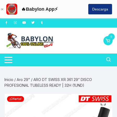
🔥Babylon App⚡
Descarga
Saltar
al
contenido
0
Inicio
/
Aro 29"
/ ARO DT SWISS XR 361 29″ DISCO
PROFESIONAL TUBELESS READY | 32H (1UND)
¡Oferta!