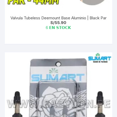
Valvula Tubeless Deemount Base Aluminio | Black Par
S/
55.90
6 𝗘𝗡 𝗦𝗧𝗢𝗖𝗞