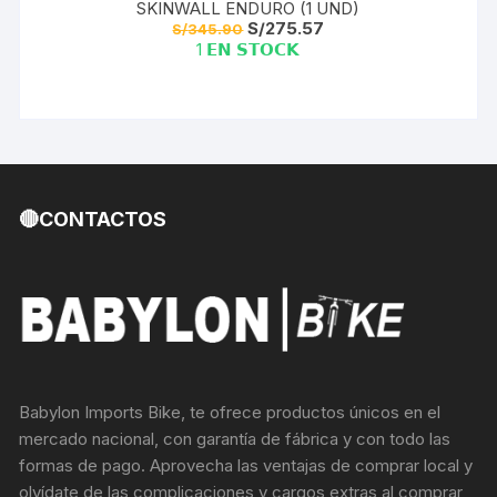
SKINWALL ENDURO (1 UND)
El
El
S/
275.57
S/
345.90
precio
precio
1 𝗘𝗡 𝗦𝗧𝗢𝗖𝗞
original
actual
era:
es:
S/345.90.
S/275.57.
🔴CONTACTOS
Babylon Imports Bike, te ofrece productos únicos en el
mercado nacional, con garantía de fábrica y con todo las
formas de pago. Aprovecha las ventajas de comprar local y
olvídate de las complicaciones y cargos extras al comprar