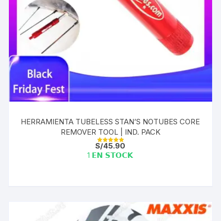
HERRAMIENTA TUBELESS STAN’S NOTUBES CORE
REMOVER TOOL | IND. PACK
S/
45.90
Valorado con
5.00
1 𝗘𝗡 𝗦𝗧𝗢𝗖𝗞
de 5