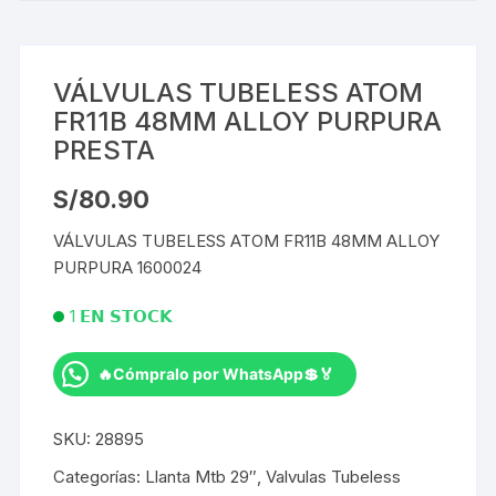
VÁLVULAS TUBELESS ATOM
FR11B 48MM ALLOY PURPURA
PRESTA
S/
80.90
VÁLVULAS TUBELESS ATOM FR11B 48MM ALLOY
PURPURA 1600024
1 𝗘𝗡 𝗦𝗧𝗢𝗖𝗞
🔥Cómpralo por WhatsApp💲🏅
VÁLVULAS
TUBELESS
SKU:
28895
ATOM
FR11B
Categorías:
Llanta Mtb 29″
,
Valvulas Tubeless