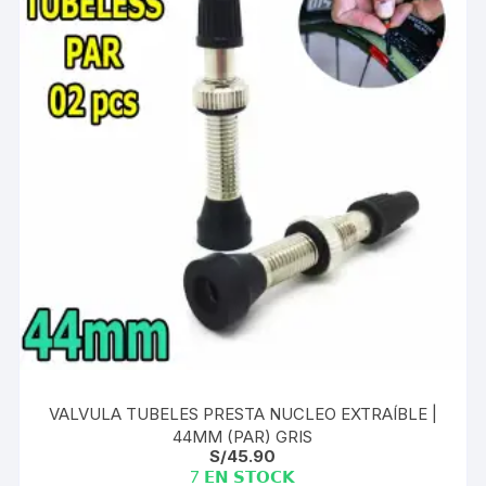
VALVULA TUBELES PRESTA NUCLEO EXTRAÍBLE |
44MM (PAR) GRIS
S/
45.90
7 𝗘𝗡 𝗦𝗧𝗢𝗖𝗞