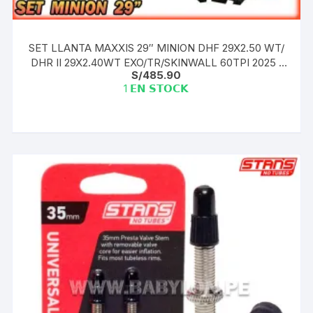
SET LLANTA MAXXIS 29″ MINION DHF 29X2.50 WT/
DHR II 29X2.40WT EXO/TR/SKINWALL 60TPI 2025 |
S/
485.90
PAR
1 𝗘𝗡 𝗦𝗧𝗢𝗖𝗞