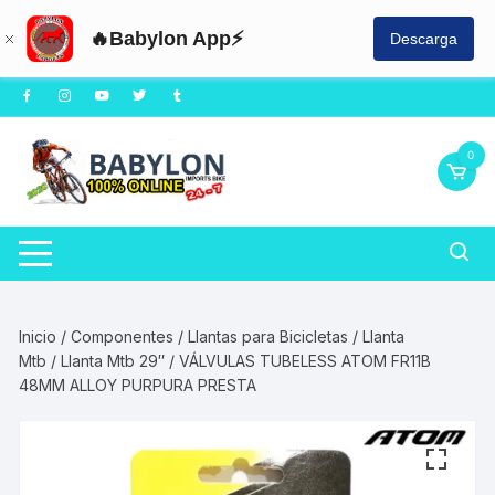
🔥Babylon App⚡
Descarga
Saltar
al
contenido
0
Inicio
/
Componentes
/
Llantas para Bicicletas
/
Llanta
Mtb
/
Llanta Mtb 29″
/ VÁLVULAS TUBELESS ATOM FR11B
48MM ALLOY PURPURA PRESTA