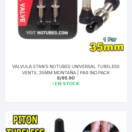
VALVULA STAN’S NOTUBES UNIVERSAL TUBELESS
VENTIL 35MM MONTAÑA | PAR IND.PACK
S/
95.90
1 𝗘𝗡 𝗦𝗧𝗢𝗖𝗞