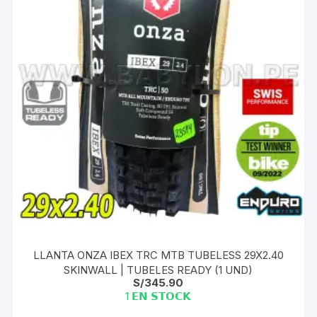
LLANTA ONZA IBEX TRC MTB TUBELESS 29X2.40
SKINWALL | TUBELES READY (1 UND)
S/
345.90
1 𝗘𝗡 𝗦𝗧𝗢𝗖𝗞