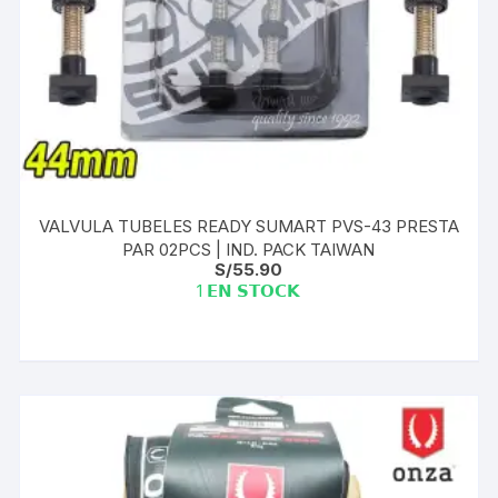
VALVULA TUBELES READY SUMART PVS-43 PRESTA
PAR 02PCS | IND. PACK TAIWAN
S/
55.90
1 𝗘𝗡 𝗦𝗧𝗢𝗖𝗞