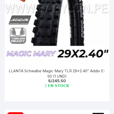
LLANTA Schwalbe Magic Mary TLR 29×2.40″ Addix E-
50 (1 UND)
S/
245.50
2 𝗘𝗡 𝗦𝗧𝗢𝗖𝗞