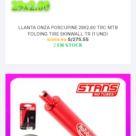
LLANTA ONZA PORCUPINE 29X2.60 TRC MTB
FOLDING TIRE SKINWALL TR (1 UND)
El
El
S/
275.55
S/
355.90
precio
precio
2 𝗘𝗡 𝗦𝗧𝗢𝗖𝗞
original
actual
era:
es:
S/355.90.
S/275.55.