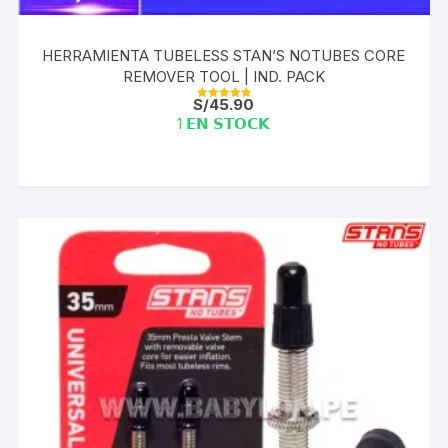
HERRAMIENTA TUBELESS STAN’S NOTUBES CORE
REMOVER TOOL | IND. PACK
S/
45.90
Valorado con
5.00
1 𝗘𝗡 𝗦𝗧𝗢𝗖𝗞
de 5