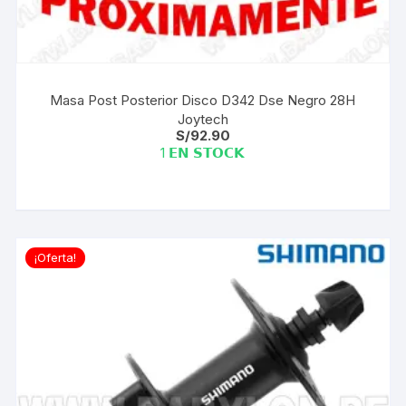
Masa Post Posterior Disco D342 Dse Negro 28H
Joytech
S/
92.90
1 𝗘𝗡 𝗦𝗧𝗢𝗖𝗞
¡Oferta!