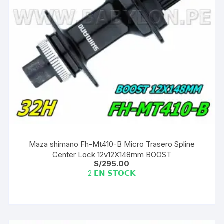
Maza shimano Fh-Mt410-B Micro Trasero Spline
Center Lock 12v12X148mm BOOST
S/
295.00
2 𝗘𝗡 𝗦𝗧𝗢𝗖𝗞