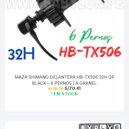
MAZA SHIMANO DELANTERA HB-TX506 32H QR
BLACK – 6 PERNOS | A GRANEL
El
El
S/
70.41
S/
78.74
precio
precio
1 𝗘𝗡 𝗦𝗧𝗢𝗖𝗞
original
actual
era:
es:
S/78.74.
S/70.41.