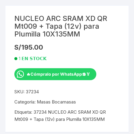
NUCLEO ARC SRAM XD QR
Mt009 + Tapa (12v) para
Plumilla 10X135MM
S/
195.00
1 𝗘𝗡 𝗦𝗧𝗢𝗖𝗞
🔥Cómpralo por WhatsApp💲🏅
NUCLEO
ARC
SKU:
37234
SRAM
XD
Categoría:
Masas Bocamasas
QR
Etiqueta:
37234 NUCLEO ARC SRAM XD QR
Mt009
Mt009 + Tapa (12v) para Plumilla 10X135MM
+
Tapa