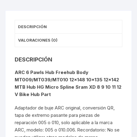
(12v)
para
Plumilla
10X135MM
DESCRIPCIÓN
cantidad
VALORACIONES (0)
DESCRIPCIÓN
ARC 6 Pawls Hub Freehub Body
MT009/MT039/MT010 12×148 10×135 12×142
MTB Hub HG Micro Spline Sram XD 8 9 10 11 12
V Bike Hub Part
Adaptador de buje ARC original, conversión QR,
tapa de extremo pasante para piezas de
reparación 005 o 010, solo aplicable a la marca
ARC, modelo: 005 o 010.006. Recordatorio: No se