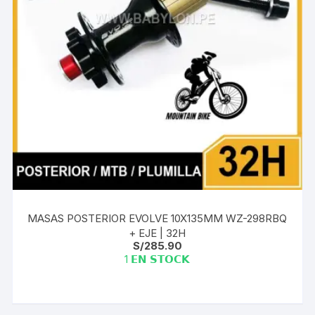
MASAS POSTERIOR EVOLVE 10X135MM WZ-298RBQ
+ EJE | 32H
S/
285.90
1 𝗘𝗡 𝗦𝗧𝗢𝗖𝗞