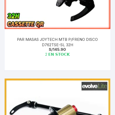
PAR MASAS JOYTECH MTB P/FRENO DISCO
D762TSE-SL 32H
S/
145.90
2 𝗘𝗡 𝗦𝗧𝗢𝗖𝗞