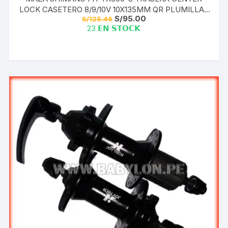
LOCK CASETERO 8/9/10V 10X135MM QR PLUMILLA |
El
El
S/
95.00
S/
125.46
36H IND. PACK
precio
precio
23 𝗘𝗡 𝗦𝗧𝗢𝗖𝗞
original
actual
era:
es:
S/125.46.
S/95.00.