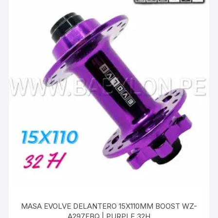
MASA EVOLVE DELANTERO 15X110MM BOOST WZ-
A297FBQ | PURPLE 32H