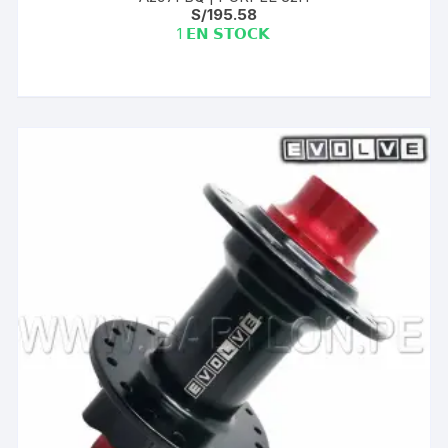
S/
195.58
1 𝗘𝗡 𝗦𝗧𝗢𝗖𝗞