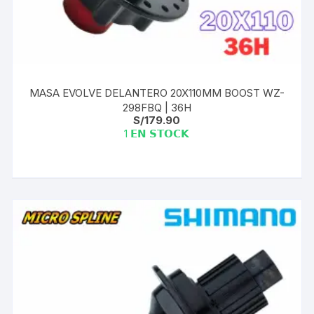
MASA EVOLVE DELANTERO 20X110MM BOOST WZ-
298FBQ | 36H
S/
179.90
1 𝗘𝗡 𝗦𝗧𝗢𝗖𝗞