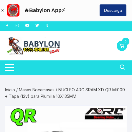
🔥Babylon App⚡
Descarga
Saltar
al
contenido
0
Inicio
/
Masas Bocamasas
/ NUCLEO ARC SRAM XD QR Mt009
+ Tapa (12v) para Plumilla 10X135MM