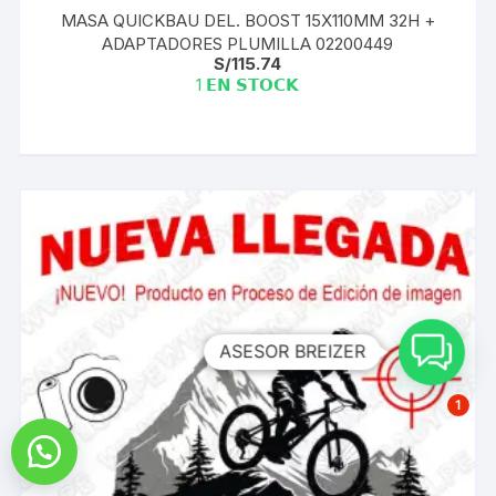
MASA QUICKBAU DEL. BOOST 15X110MM 32H +
ADAPTADORES PLUMILLA 02200449
S/
115.74
1 𝗘𝗡 𝗦𝗧𝗢𝗖𝗞
ASESOR BREIZER
1