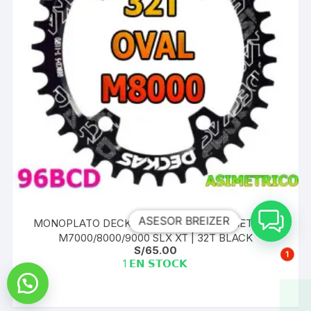
ASESOR BREIZER
MONOPLATO DECKAS OVAL 96BCD ASIMETRICO
M7000/8000/9000 SLX XT | 32T BLACK
S/
65.00
1
1 𝗘𝗡 𝗦𝗧𝗢𝗖𝗞