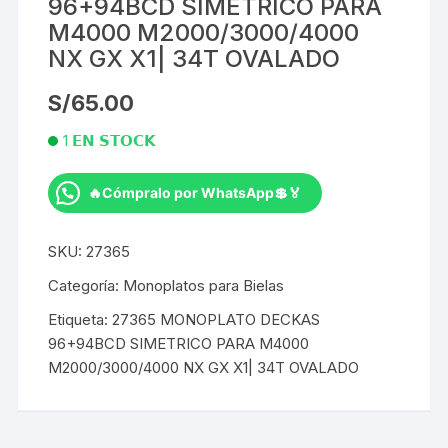
96+94BCD SIMETRICO PARA
M4000 M2000/3000/4000
NX GX X1| 34T OVALADO
S/
65.00
1 𝗘𝗡 𝗦𝗧𝗢𝗖𝗞
🔥Cómpralo por WhatsApp💲🏅
MONOPLATO
DECKAS
SKU:
27365
96+94BCD
SIMETRICO
Categoría:
Monoplatos para Bielas
PARA
Etiqueta:
27365 MONOPLATO DECKAS
M4000
96+94BCD SIMETRICO PARA M4000
M2000/3000/4000
M2000/3000/4000 NX GX X1| 34T OVALADO
NX
GX
X1|
34T