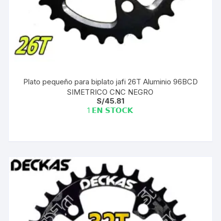
Plato pequeño para biplato jafi 26T Aluminio 96BCD
SIMETRICO CNC NEGRO
S/
45.81
1 𝗘𝗡 𝗦𝗧𝗢𝗖𝗞