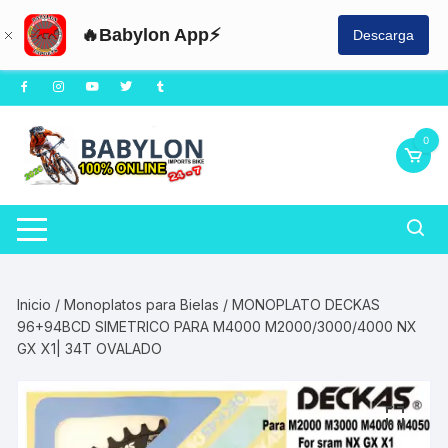
🔥Babylon App⚡
Descarga
Saltar
al
contenido
0
Inicio
/
Monoplatos para Bielas
/ MONOPLATO DECKAS
96+94BCD SIMETRICO PARA M4000 M2000/3000/4000 NX
GX X1| 34T OVALADO