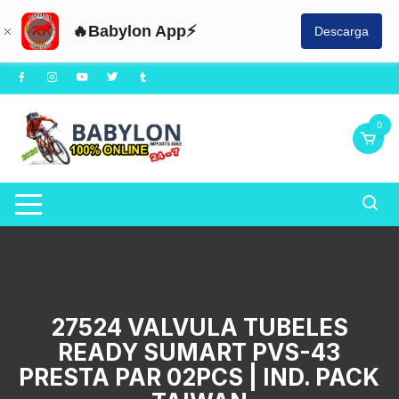
🔥Babylon App⚡
Descarga
Saltar
al
contenido
0
27524 VALVULA TUBELES
READY SUMART PVS-43
PRESTA PAR 02PCS | IND. PACK