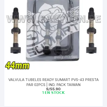
VALVULA TUBELES READY SUMART PVS-43 PRESTA
PAR 02PCS | IND. PACK TAIWAN
S/
55.90
1 𝗘𝗡 𝗦𝗧𝗢𝗖𝗞