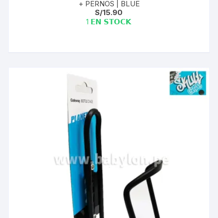
+ PERNOS | BLUE
S/
15.90
1 𝗘𝗡 𝗦𝗧𝗢𝗖𝗞