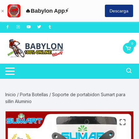
🔥Babylon App⚡
Descarga
Saltar
al
contenido
0
Inicio
/
Porta Botellas
/ Soporte de portabidon Sumart para
sillin Aluminio