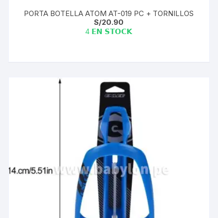
PORTA BOTELLA ATOM AT-019 PC + TORNILLOS
S/
20.90
4 𝗘𝗡 𝗦𝗧𝗢𝗖𝗞