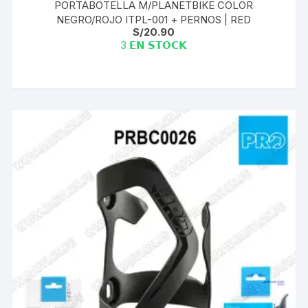
PORTABOTELLA M/PLANETBIKE COLOR
NEGRO/ROJO ITPL-001 + PERNOS | RED
S/
20.90
3 𝗘𝗡 𝗦𝗧𝗢𝗖𝗞