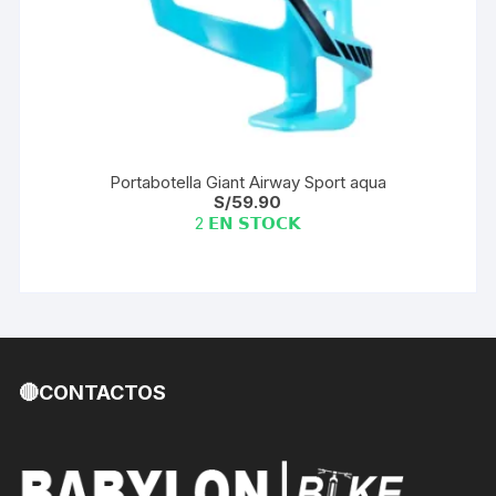
Portabotella Giant Airway Sport aqua
S/
59.90
2 𝗘𝗡 𝗦𝗧𝗢𝗖𝗞
🔴CONTACTOS