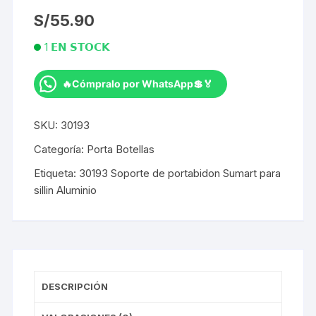
S/
55.90
1 𝗘𝗡 𝗦𝗧𝗢𝗖𝗞
🔥Cómpralo por WhatsApp💲🏅
Soporte
de
SKU:
30193
portabidon
Sumart
Categoría:
Porta Botellas
para
Etiqueta:
30193 Soporte de portabidon Sumart para
sillin
sillin Aluminio
Aluminio
cantidad
DESCRIPCIÓN