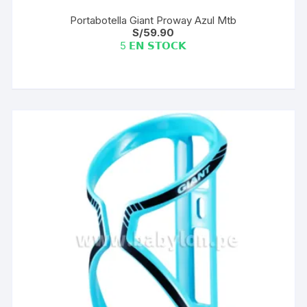
Portabotella Giant Proway Azul Mtb
S/
59.90
5 𝗘𝗡 𝗦𝗧𝗢𝗖𝗞