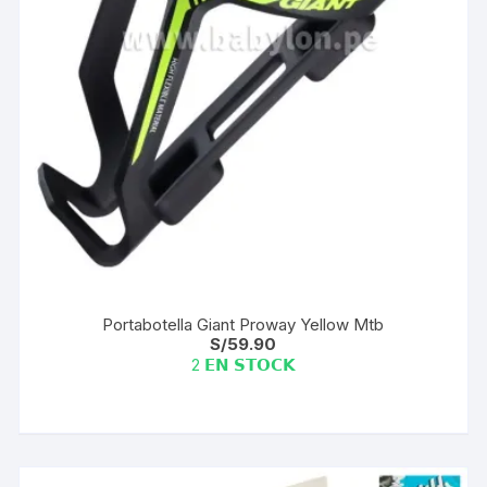
Portabotella Giant Proway Yellow Mtb
S/
59.90
2 𝗘𝗡 𝗦𝗧𝗢𝗖𝗞