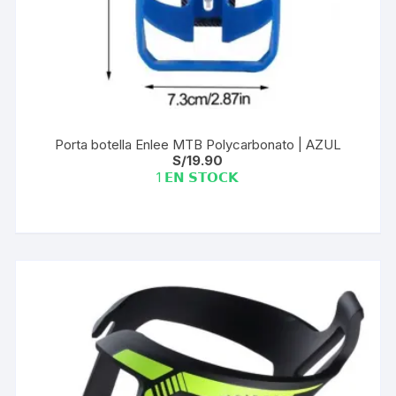
Porta botella Enlee MTB Polycarbonato | AZUL
S/
19.90
1 𝗘𝗡 𝗦𝗧𝗢𝗖𝗞