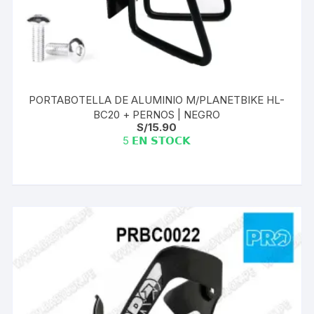
PORTABOTELLA DE ALUMINIO M/PLANETBIKE HL-
BC20 + PERNOS | NEGRO
S/
15.90
5 𝗘𝗡 𝗦𝗧𝗢𝗖𝗞