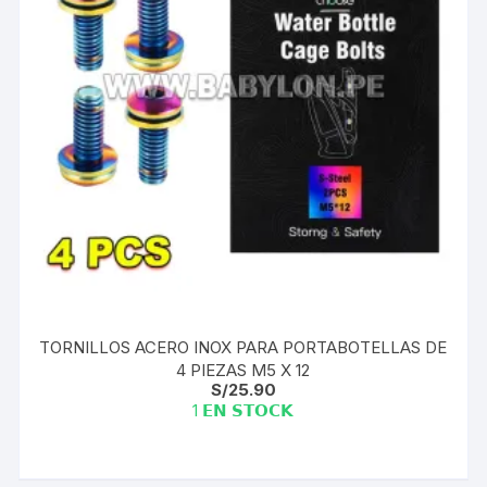
TORNILLOS ACERO INOX PARA PORTABOTELLAS DE
4 PIEZAS M5 X 12
S/
25.90
1 𝗘𝗡 𝗦𝗧𝗢𝗖𝗞