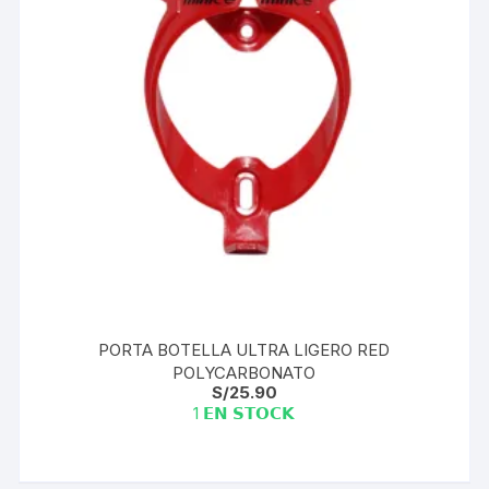
PORTA BOTELLA ULTRA LIGERO RED
POLYCARBONATO
S/
25.90
1 𝗘𝗡 𝗦𝗧𝗢𝗖𝗞