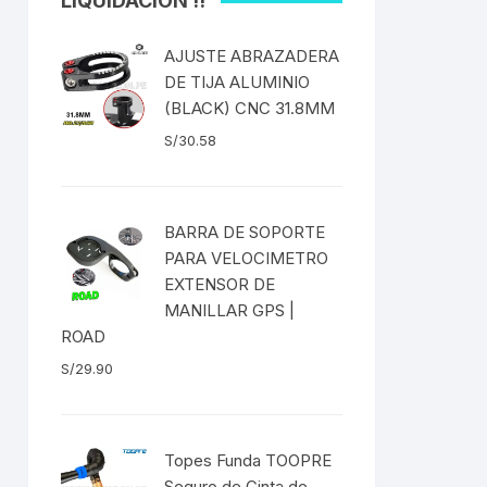
LIQUIDACIÓN !!
ICOS
EXTRACTOR DE BOTOM
 Fija
BRACKET DUB/BSA
AJUSTE ABRAZADERA
S
as
DE TIJA ALUMINIO
EXTRACTOR DE
es
(BLACK) CNC 31.8MM
CATALINA/BIELAS
S/
30.58
EXTRACTOR DE EJE
SELLADO CUADRADO
DENAS /
BARRA DE SOPORTE
EXTRACTOR DE MISSING
PARA VELOCIMETRO
LINK CANDADOS
EXTENSOR DE
TUBELESS
MANILLAR GPS |
EXTRACTOR DE PEDAL
ROAD
S/
29.90
EXTRACTOR DE PIÑON
BLEADO
EXTRACTOR DE TASAS DE
DIRECCIÓN
Topes Funda TOOPRE
 RADIOS
Seguro de Cinta de