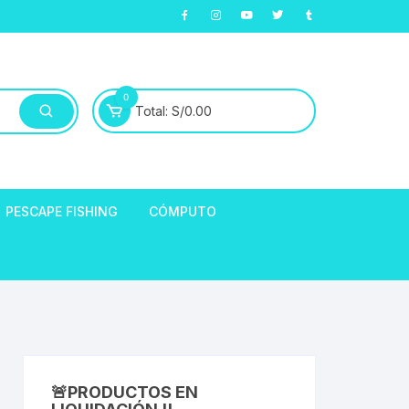
0
Total:
S/
0.00
PESCAPE FISHING
CÓMPUTO
ABLE
E LLANTAS
hort de Ciclismo
Manga Largas
EXTRACTOR DE
HORQUILLAS
fibra
🚨PRODUCTOS EN
ARA