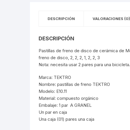
Llantas para Bicicletas
Pastillas de Fre
Per
DESCRIPCIÓN
VALORACIONES (0)
Pedales
Roldanas para D
Pal
Piñones de Bicicleta
Pro
DESCRIPCIÓN
Potencias Stem
Por
Pastillas de freno de disco de cerámica de Me
freno de disco, 2, 2, 2, 1, 2, 2, 3
Plumillas Ejes
Tim
Nota: necesita usar 2 pares para una bicicleta
Marca: TEKTRO
Radios de Bicicleta
Nombre: pastillas de freno TEKTRO
Modelo: E10.11
Rodajes
Material: compuesto orgánico
Embalaje: 1 par A GRANEL
Rotores Discos
Un par en caja
Una caja (01) pares una caja
Shifter Cambios