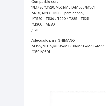
Compatible con:
Tasas de Dirección
1/M730/M520/M521/M510/M500/M501
M291, M285, M286, para coche,
Tubo de Asiento
1/T520 / T530 / T290 / T285 / T525
/M300 / M280
/C400
Adecuado para: SHIMANO:
M355/M375/M395/MT200/M415/M416/M44
/C501/C601