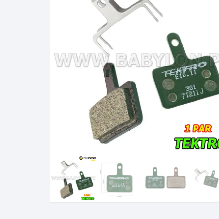
Cadenas de bicicleta
Can
Cable Freno Me
Camaras de Bicicleta
Cin
Desviadores de 
CORONAS DE PIÑON
Est
Extensor de Des
Descarriladores
Fun
Lubricantes pa
Frenos Hidráulicos
Gri
Monoplatos
GRUPO SISTEMAS DE
Inf
TRANSMISION KIT
Radios de Bicic
Sus
Horquilla Suspenciones
Tapa de Orquilla
Luc
Masas Bocamasas
Tubeless
Par
Manillares Timones
Tapa De Bielas
Per