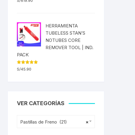
S/
619.90
ENTAS
HERRAMIENTA
TUBELESS STAN’S
NOTUBES CORE
REMOVER TOOL | IND.
PACK
Valorado
S/
45.90
con
5.00
de 5
VER CATEGORÍAS
Pastillas de Freno (21)
×