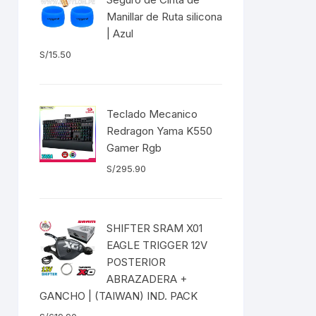
EXTRACTOR LLAVES PARA
Manillar de Ruta silicona
MONOPLATOS
DENA
| Azul
S/
15.50
SION
S
Teclado Mecanico
RASAS
Redragon Yama K550
Gamer Rgb
S/
295.90
AS
SHIFTER SRAM X01
ADOR
EAGLE TRIGGER 12V
POSTERIOR
ABRAZADERA +
GANCHO | (TAIWAN) IND. PACK
IJADORES