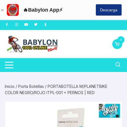
🔥Babylon App⚡
Descarga
Saltar
al
contenido
0
Inicio
/
Porta Botellas
/ PORTABOTELLA M/PLANETBIKE
COLOR NEGRO/ROJO ITPL-001 + PERNOS | RED