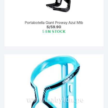
Portabotella Giant Proway Azul Mtb
S/
59.90
5 𝗘𝗡 𝗦𝗧𝗢𝗖𝗞