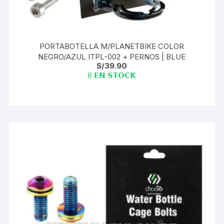
PORTABOTELLA M/PLANETBIKE COLOR
NEGRO/AZUL ITPL-002 + PERNOS | BLUE
S/
39.90
8 𝗘𝗡 𝗦𝗧𝗢𝗖𝗞