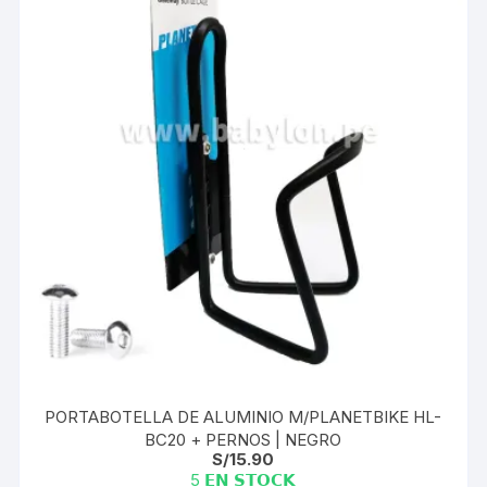
PORTABOTELLA DE ALUMINIO M/PLANETBIKE HL-
BC20 + PERNOS | NEGRO
S/
15.90
5 𝗘𝗡 𝗦𝗧𝗢𝗖𝗞