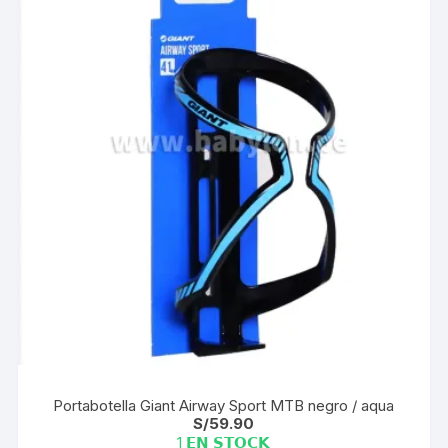
Portabotella Giant Airway Sport MTB negro / aqua
S/
59.90
1 𝗘𝗡 𝗦𝗧𝗢𝗖𝗞