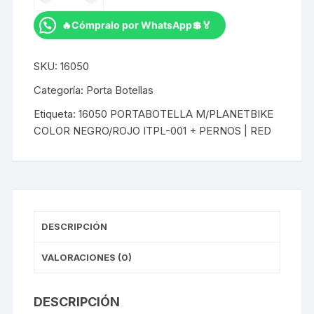
M/PLANETBIKE
COLOR
🔥Cómpralo por WhatsApp💲🏅
NEGRO/ROJO
ITPL-
SKU:
16050
001
+
Categoría:
Porta Botellas
PERNOS
Etiqueta:
16050 PORTABOTELLA M/PLANETBIKE
|
COLOR NEGRO/ROJO ITPL-001 + PERNOS | RED
RED
cantidad
DESCRIPCIÓN
VALORACIONES (0)
DESCRIPCIÓN