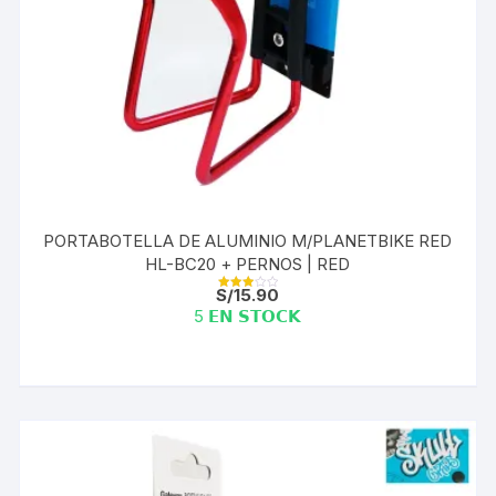
PORTABOTELLA DE ALUMINIO M/PLANETBIKE RED
HL-BC20 + PERNOS | RED
S/
15.90
Valorad
o con
5 𝗘𝗡 𝗦𝗧𝗢𝗖𝗞
3.00
de 5