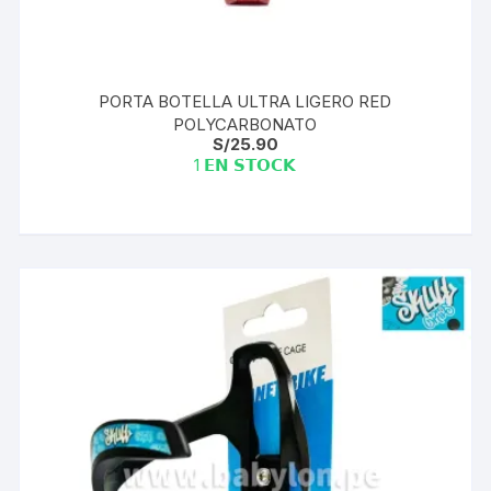
PORTA BOTELLA ULTRA LIGERO RED
POLYCARBONATO
S/
25.90
1 𝗘𝗡 𝗦𝗧𝗢𝗖𝗞