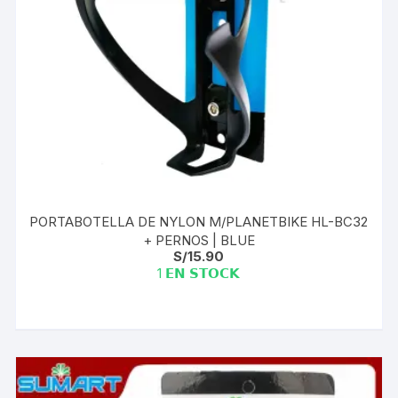
PORTABOTELLA DE NYLON M/PLANETBIKE HL-BC32
+ PERNOS | BLUE
S/
15.90
1 𝗘𝗡 𝗦𝗧𝗢𝗖𝗞