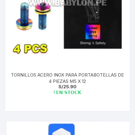
TORNILLOS ACERO INOX PARA PORTABOTELLAS DE
4 PIEZAS M5 X 12
S/
25.90
1 𝗘𝗡 𝗦𝗧𝗢𝗖𝗞