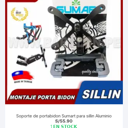
Soporte de portabidon Sumart para sillin Aluminio
S/
55.90
1 𝗘𝗡 𝗦𝗧𝗢𝗖𝗞