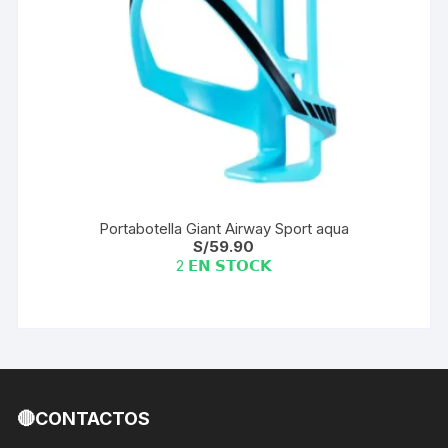
Portabotella Giant Airway Sport aqua
S/
59.90
2 𝗘𝗡 𝗦𝗧𝗢𝗖𝗞
🔴CONTACTOS