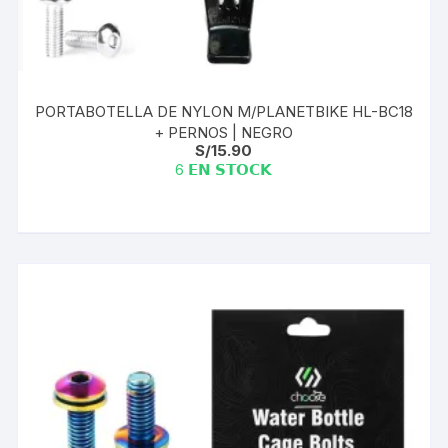
PORTABOTELLA DE NYLON M/PLANETBIKE HL-BC18
+ PERNOS | NEGRO
S/
15.90
6 𝗘𝗡 𝗦𝗧𝗢𝗖𝗞