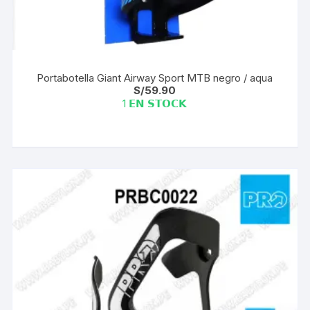
Portabotella Giant Airway Sport MTB negro / aqua
S/
59.90
1 𝗘𝗡 𝗦𝗧𝗢𝗖𝗞