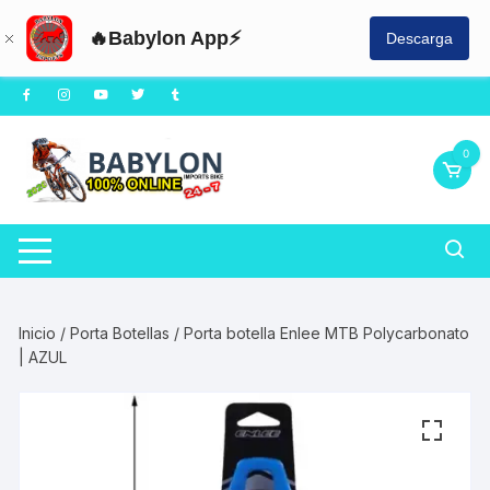
🔥Babylon App⚡
Descarga
Saltar
al
contenido
0
Inicio
/
Porta Botellas
/ Porta botella Enlee MTB Polycarbonato
| AZUL