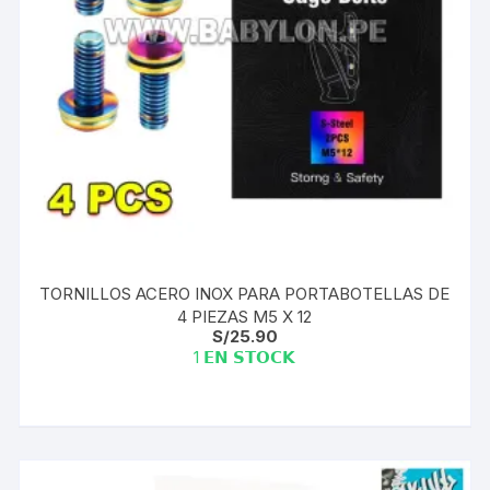
TORNILLOS ACERO INOX PARA PORTABOTELLAS DE
4 PIEZAS M5 X 12
S/
25.90
1 𝗘𝗡 𝗦𝗧𝗢𝗖𝗞