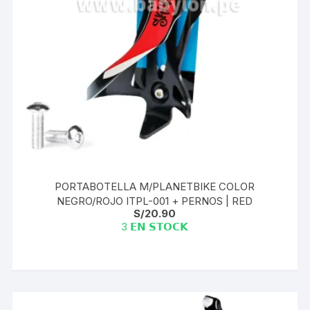
PORTABOTELLA M/PLANETBIKE COLOR
NEGRO/ROJO ITPL-001 + PERNOS | RED
S/
20.90
3 𝗘𝗡 𝗦𝗧𝗢𝗖𝗞