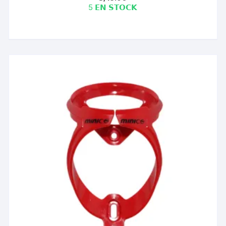
5 𝗘𝗡 𝗦𝗧𝗢𝗖𝗞