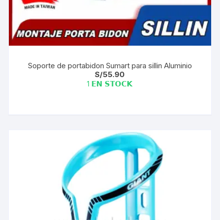
Soporte de portabidon Sumart para sillin Aluminio
S/
55.90
1 𝗘𝗡 𝗦𝗧𝗢𝗖𝗞