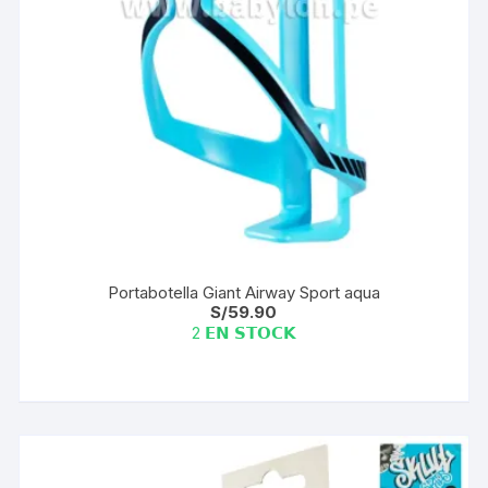
Portabotella Giant Airway Sport aqua
S/
59.90
2 𝗘𝗡 𝗦𝗧𝗢𝗖𝗞