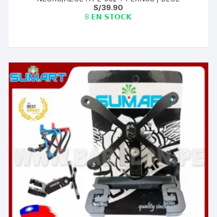
S/
39.90
8 𝗘𝗡 𝗦𝗧𝗢𝗖𝗞