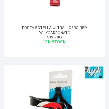
PORTA BOTELLA ULTRA LIGERO RED
POLYCARBONATO
S/
25.90
1 𝗘𝗡 𝗦𝗧𝗢𝗖𝗞