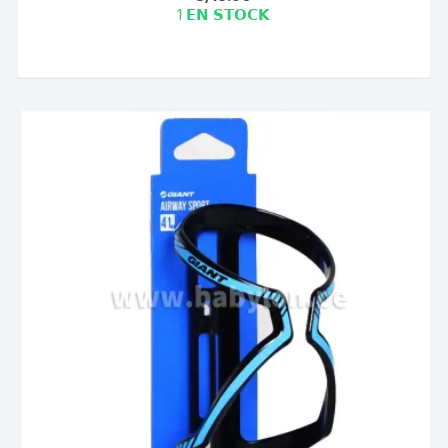
1 𝗘𝗡 𝗦𝗧𝗢𝗖𝗞