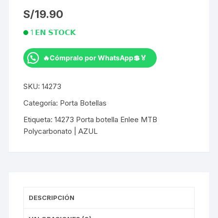
S/
19.90
1 𝗘𝗡 𝗦𝗧𝗢𝗖𝗞
🔥Cómpralo por WhatsApp💲🏅
Porta
botella
SKU:
14273
Enlee
MTB
Categoría:
Porta Botellas
Polycarbonato
Etiqueta:
14273 Porta botella Enlee MTB
|
Polycarbonato | AZUL
AZUL
cantidad
DESCRIPCIÓN