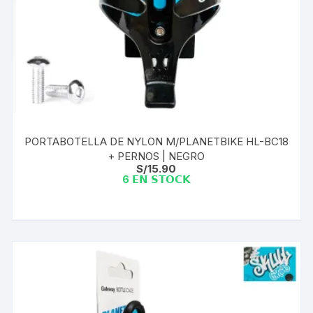
PORTABOTELLA DE NYLON M/PLANETBIKE HL-BC18
+ PERNOS | NEGRO
S/
15.90
6 𝗘𝗡 𝗦𝗧𝗢𝗖𝗞