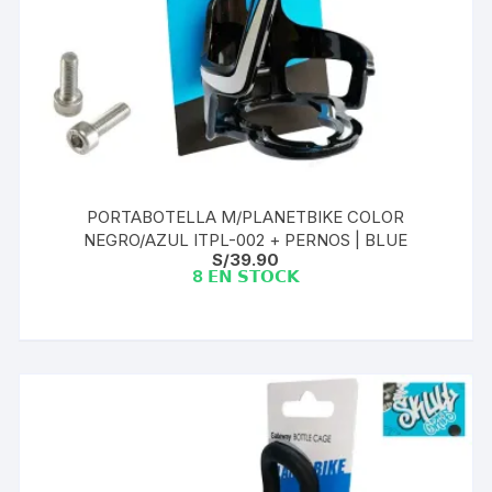
PORTABOTELLA M/PLANETBIKE COLOR
NEGRO/AZUL ITPL-002 + PERNOS | BLUE
S/
39.90
8 𝗘𝗡 𝗦𝗧𝗢𝗖𝗞