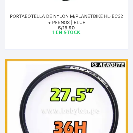
PORTABOTELLA DE NYLON M/PLANETBIKE HL-BC32
+ PERNOS | BLUE
S/
15.90
1 𝗘𝗡 𝗦𝗧𝗢𝗖𝗞