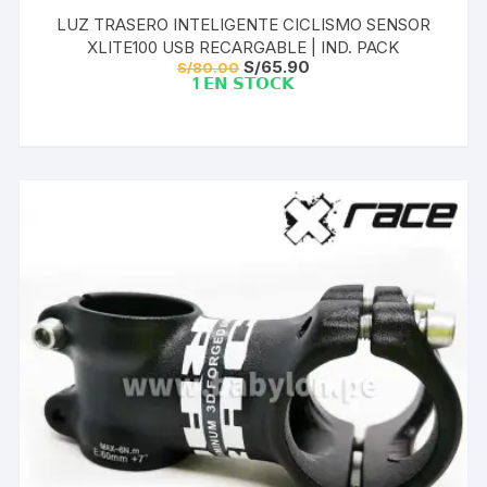
LUZ TRASERO INTELIGENTE CICLISMO SENSOR
XLITE100 USB RECARGABLE | IND. PACK
El
El
S/
65.90
S/
80.00
precio
precio
1 𝗘𝗡 𝗦𝗧𝗢𝗖𝗞
original
actual
era:
es:
S/80.00.
S/65.90.