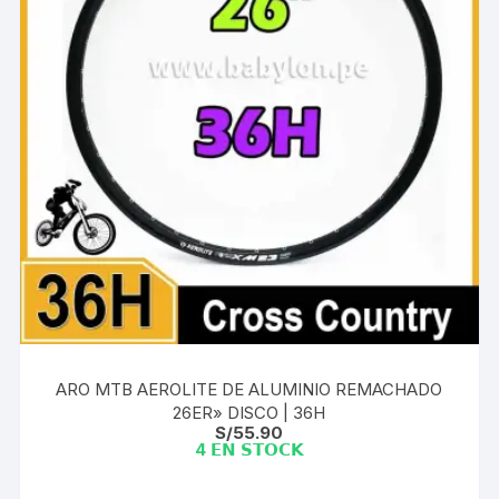
ARO MTB AEROLITE DE ALUMINIO REMACHADO
26ER» DISCO | 36H
S/
55.90
4 𝗘𝗡 𝗦𝗧𝗢𝗖𝗞