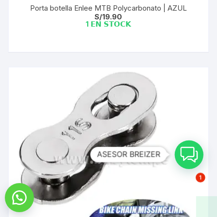
Porta botella Enlee MTB Polycarbonato | AZUL
S/
19.90
1 𝗘𝗡 𝗦𝗧𝗢𝗖𝗞
ASESOR BREIZER
1