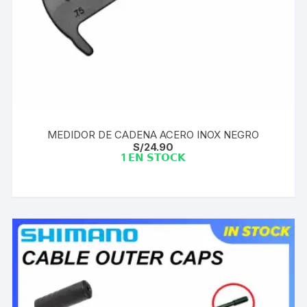
MEDIDOR DE CADENA ACERO INOX NEGRO
S/
24.90
1 𝗘𝗡 𝗦𝗧𝗢𝗖𝗞