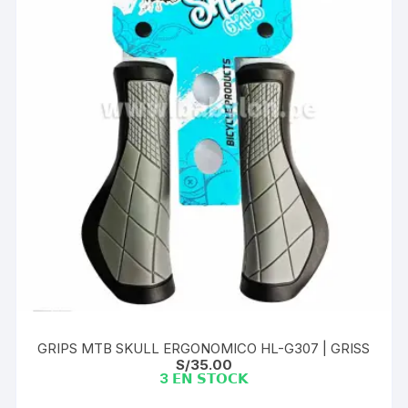
GRIPS MTB SKULL ERGONOMICO HL-G307 | GRISS
S/
35.00
3 𝗘𝗡 𝗦𝗧𝗢𝗖𝗞