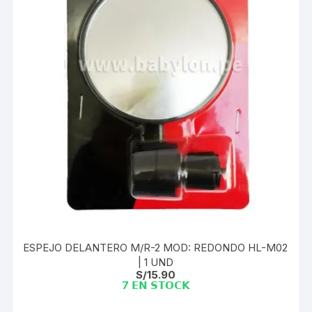
ESPEJO DELANTERO M/R-2 MOD: REDONDO HL-M02
| 1 UND
S/
15.90
7 𝗘𝗡 𝗦𝗧𝗢𝗖𝗞