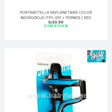
PORTABOTELLA M/PLANETBIKE COLOR
NEGRO/ROJO ITPL-001 + PERNOS | RED
S/
20.90
3 𝗘𝗡 𝗦𝗧𝗢𝗖𝗞