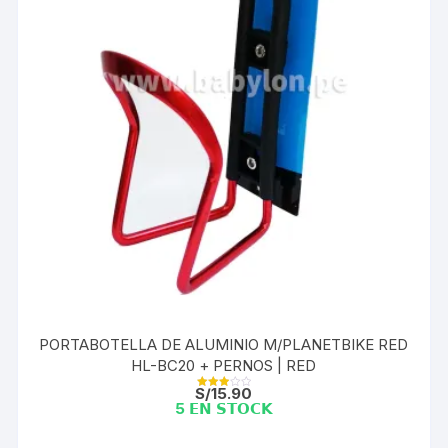
PORTABOTELLA DE ALUMINIO M/PLANETBIKE RED
HL-BC20 + PERNOS | RED
S/
15.90
Valorad
5 𝗘𝗡 𝗦𝗧𝗢𝗖𝗞
o con
3.00
de 5