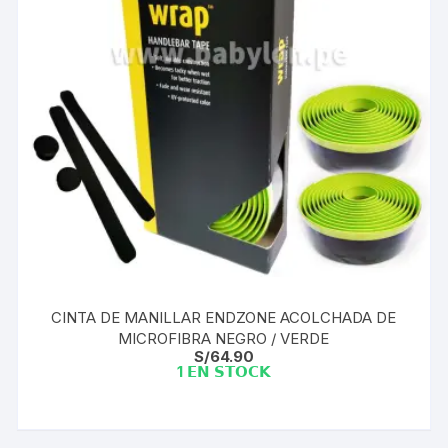
CINTA DE MANILLAR ENDZONE ACOLCHADA DE
MICROFIBRA NEGRO / VERDE
S/
64.90
1 𝗘𝗡 𝗦𝗧𝗢𝗖𝗞