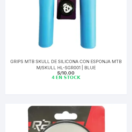
GRIPS MTB SKULL DE SILICONA CON ESPONJA MTB
M/SKULL HL-SGR001 | BLUE
S/
10.00
4 𝗘𝗡 𝗦𝗧𝗢𝗖𝗞