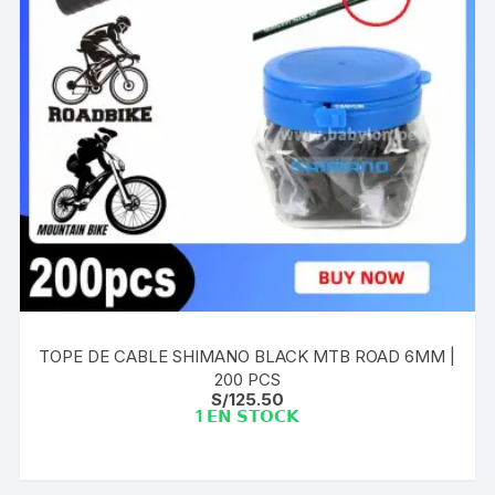
TOPE DE CABLE SHIMANO BLACK MTB ROAD 6MM |
200 PCS
S/
125.50
1 𝗘𝗡 𝗦𝗧𝗢𝗖𝗞