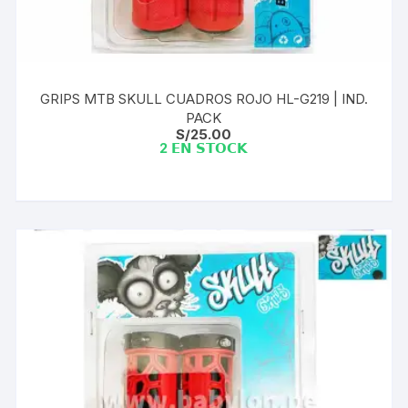
GRIPS MTB SKULL CUADROS ROJO HL-G219 | IND.
PACK
S/
25.00
2 𝗘𝗡 𝗦𝗧𝗢𝗖𝗞