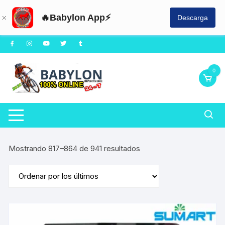
🔥Babylon App⚡
Descarga
Saltar
al
contenido
0
Ordenado
Mostrando 817–864 de 941 resultados
por
los
últimos