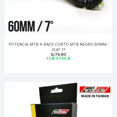
POTENCIA MTB X-RACE CORTO MTB NEGRO 60MM-
31.8° 7°
S/
74.90
1 𝗘𝗡 𝗦𝗧𝗢𝗖𝗞