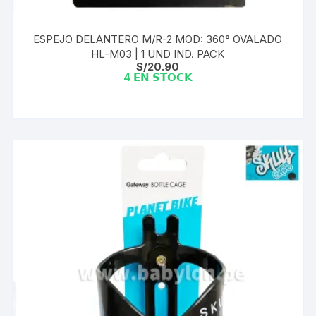
ESPEJO DELANTERO M/R-2 MOD: 360° OVALADO
HL-M03 | 1 UND IND. PACK
S/
20.90
4 𝗘𝗡 𝗦𝗧𝗢𝗖𝗞