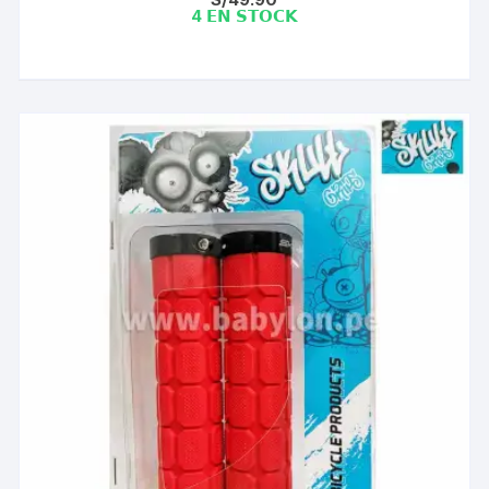
4 𝗘𝗡 𝗦𝗧𝗢𝗖𝗞