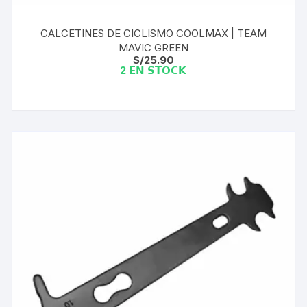
CALCETINES DE CICLISMO COOLMAX | TEAM
MAVIC GREEN
S/
25.90
2 𝗘𝗡 𝗦𝗧𝗢𝗖𝗞