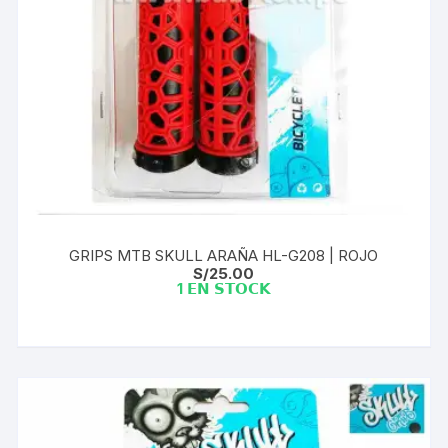
GRIPS MTB SKULL ARAÑA HL-G208 | ROJO
S/
25.00
1 𝗘𝗡 𝗦𝗧𝗢𝗖𝗞