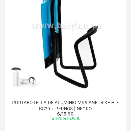
PORTABOTELLA DE ALUMINIO M/PLANETBIKE HL-
BC20 + PERNOS | NEGRO
S/
15.90
5 𝗘𝗡 𝗦𝗧𝗢𝗖𝗞