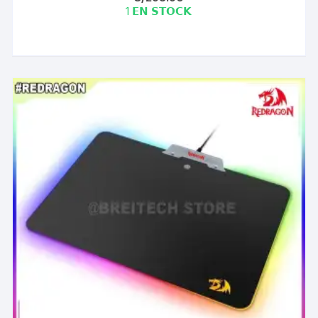
1 𝗘𝗡 𝗦𝗧𝗢𝗖𝗞