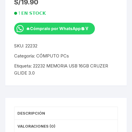
S/
19.90
1 𝗘𝗡 𝗦𝗧𝗢𝗖𝗞
🔥Cómpralo por WhatsApp💲🏅
Memoria
Usb
SKU:
22232
16Gb
Cruzer
Categoría:
CÓMPUTO PCs
Glide
Etiqueta:
22232 MEMORIA USB 16GB CRUZER
3.0
GLIDE 3.0
cantidad
DESCRIPCIÓN
VALORACIONES (0)