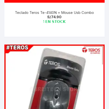
Teclado Teros Te-4140N + Mouse Usb Combo
S/
74.90
1 𝗘𝗡 𝗦𝗧𝗢𝗖𝗞