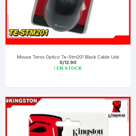
Mouse Teros Optico Te-Stm201 Black Cable Usb
S/
12.90
1 𝗘𝗡 𝗦𝗧𝗢𝗖𝗞