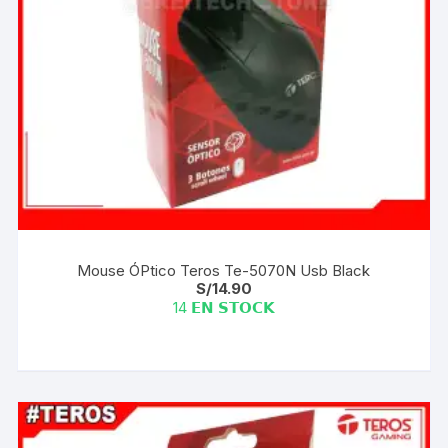
Mouse ÓPtico Teros Te-5070N Usb Black
S/
14.90
14 𝗘𝗡 𝗦𝗧𝗢𝗖𝗞