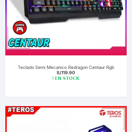
Teclado Semi Mecanico Redragon Centaur Rgb
S/
119.90
1 𝗘𝗡 𝗦𝗧𝗢𝗖𝗞