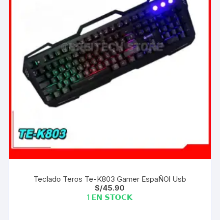
Teclado Teros Te-K803 Gamer EspaÑOl Usb
S/
45.90
1 𝗘𝗡 𝗦𝗧𝗢𝗖𝗞