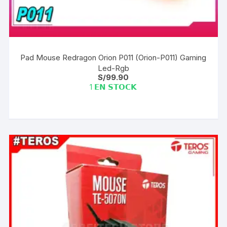
Pad Mouse Redragon Orion P011 (Orion-P011) Gaming
Led-Rgb
S/
99.90
1 𝗘𝗡 𝗦𝗧𝗢𝗖𝗞