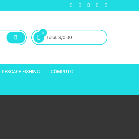
0
Total:
S/
0.00
PESCAPE FISHING
CÓMPUTO
ABLE
E LLANTAS
hort de Ciclismo
Manga Largas
EXTRACTOR DE
HORQUILLAS
fibra
ARA