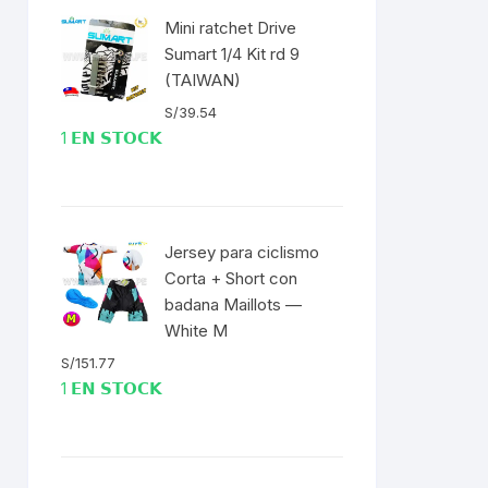
Mini ratchet Drive
ENTAS
Sumart 1/4 Kit rd 9
(TAIWAN)
S/
39.54
1 𝗘𝗡 𝗦𝗧𝗢𝗖𝗞
Jersey para ciclismo
Corta + Short con
badana Maillots —
White M
S/
151.77
1 𝗘𝗡 𝗦𝗧𝗢𝗖𝗞