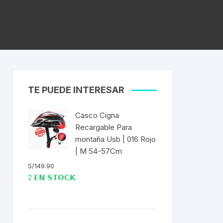
ICOS
EXTRACTOR DE BOTOM
 Fija
BRACKET DUB/BSA
S
as
EXTRACTOR DE
es
CATALINA/BIELAS
EXTRACTOR DE EJE
SELLADO CUADRADO
TE PUEDE INTERESAR
DENAS /
EXTRACTOR DE MISSING
Casco Cigna
LINK CANDADOS
Recargable Para
TUBELESS
montaña Usb | 016 Rojo
EXTRACTOR DE PEDAL
| M 54-57Cm
S/
149.90
EXTRACTOR DE PIÑON
2 𝗘𝗡 𝗦𝗧𝗢𝗖𝗞
BLEADO
EXTRACTOR DE TASAS DE
DIRECCIÓN
 RADIOS