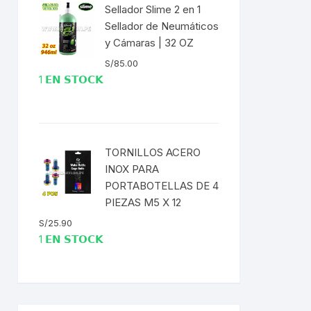
Sellador Slime 2 en 1
Sellador de Neumáticos
y Cámaras | 32 OZ
S/
85.00
1 𝗘𝗡 𝗦𝗧𝗢𝗖𝗞
TORNILLOS ACERO
INOX PARA
PORTABOTELLAS DE 4
PIEZAS M5 X 12
S/
25.90
1 𝗘𝗡 𝗦𝗧𝗢𝗖𝗞