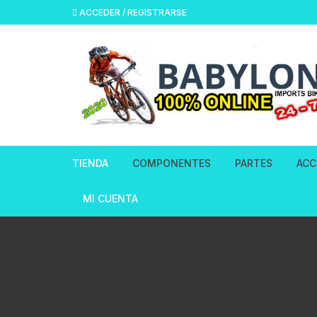
ACCEDER / REGISTRARSE
TIENDA
COMPONENTES
PARTES
ACC
Aros de bicicleta
Adaptador De F
Acc
MI CUENTA
Hidraulicos
Bielas & Catalinas de Bicicleta
Asi
Ajustes Tubo de
Bottom Bracket Ejes
Bot
Calas para Peda
Cuadros Chasis
Cá
Cables Freno Hi