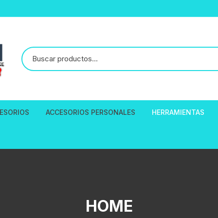
ESORIOS
ACCESORIOS PERSONALES
HERRAMIENTAS
reno
esorios en General
Aro 26″
Ropa
ALICATE CORTAC
Cortavientos
entos Sillines
Aro 27.5″
Cascos de Ciclismo
DESMONTABLE D
Jersey Polo S
 Asiento
PALANCAS
ellas Tomatodos
Aro 29″
Calcetines para Ciclistas
Polo Jersey 
les
EXTRACTORES
HOME
maras GOPRO
Aro 700C
Mascarillas de ciclismo
Accesorios Para GOPRO
Bandana Micro
draulicos
HERRAMIENTAS P