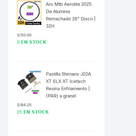
EXTRACTOR LLAVES PARA
Aro Mtb Aerolite 2025
MONOPLATOS
DENA
De Aluminio
Remachado 26" Disco |
SION
32H
S/
50.00
S
9 𝗘𝗡 𝗦𝗧𝗢𝗖𝗞
RASAS
Pastilla Shimano J02A
XT SLX XT Icetech
Resina Enfriamiento |
AS
(PAR) a granel
ADOR
S/
84.25
25 𝗘𝗡 𝗦𝗧𝗢𝗖𝗞
IJADORES