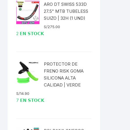
EXTRACTOR LLAVES PARA
ARO DT SWISS 533D
MONOPLATOS
DENA
27.5" MTB TUBELESS
SUIZO | 32H (1 UND)
SION
S/
275.00
2 𝗘𝗡 𝗦𝗧𝗢𝗖𝗞
S
RASAS
PROTECTOR DE
FRENO RISK GOMA
SILICONA ALTA
CALIDAD | VERDE
AS
S/
14.90
7 𝗘𝗡 𝗦𝗧𝗢𝗖𝗞
ADOR
IJADORES