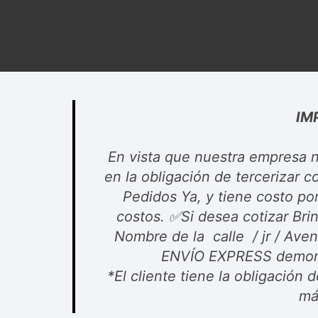
Cadenas de bicicleta
Can
Cable Freno Me
Camaras de Bicicleta
Cin
Desviadores de 
CORONAS DE PIÑON
Est
Extensor de Des
IM
Descarriladores
Fun
Lubricantes pa
Frenos Hidráulicos
Gri
En vista que nuestra empresa n
Monoplatos
en la obligación de tercerizar
GRUPO SISTEMAS DE
Inf
Pedidos Ya, y tiene costo po
TRANSMISION KIT
Radios de Bicic
Sus
costos. ✅Si desea cotizar Br
Nombre de la calle / jr / Avenid
Horquilla Suspenciones
Tapa de Orquilla
Luc
ENVÍO EXPRESS demora
Masas Bocamasas
Tubeless
Par
*El cliente tiene la obligación 
má
Manillares Timones
Tapa De Bielas
Per