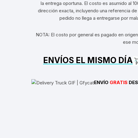
la entrega oportuna. El costo es asumido al 100
Tasas de Dirección
dirección exacta, incluyendo una referencia de c
pedido no llega a entregarse por ma
Tubo de Asiento
NOTA: El costo por general es pagado en origen,
ese mo
ENVÍOS EL MISMO DÍA
ENVÍO
GRATIS
DES