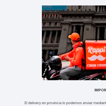
Llantas para Bicicletas
Pastillas de Fre
Per
Pedales
Roldanas para D
Pal
Piñones de Bicicleta
Pro
Potencias Stem
Por
Plumillas Ejes
Tim
Radios de Bicicleta
Rodajes
Rotores Discos
IMPOR
Shifter Cambios
El delivery en provincia lo podemos enviar median