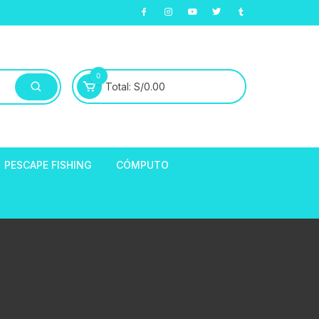
0
Total:
S/
0.00
PESCAPE FISHING
CÓMPUTO
ABLE
E LLANTAS
hort de Ciclismo
Manga Largas
EXTRACTOR DE
HORQUILLAS
fibra
ARA