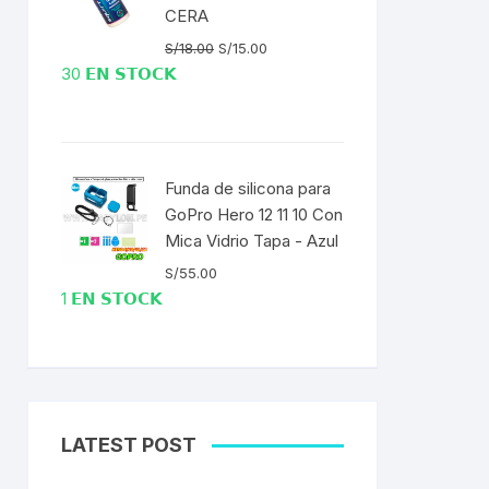
CERA
El
El
S/
18.00
S/
15.00
precio
precio
30 𝗘𝗡 𝗦𝗧𝗢𝗖𝗞
original
actual
era:
es:
S/18.00.
S/15.00.
Funda de silicona para
GoPro Hero 12 11 10 Con
Mica Vidrio Tapa - Azul
S/
55.00
1 𝗘𝗡 𝗦𝗧𝗢𝗖𝗞
LATEST POST