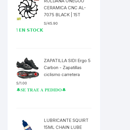
ROLDANA ONEGOO
CERAMICA CNC AL-
ENTAS
7075 BLACK | 15T
S/
45.90
1 𝗘𝗡 𝗦𝗧𝗢𝗖𝗞
ZAPATILLA SIDI Ergo 5
Carbon - Zapatillas
ciclismo carretera
S/
1.00
🔔𝐒𝐄 𝐓𝐑𝐀𝐄 𝐀 𝐏𝐄𝐃𝐈𝐃𝐎🔔
LUBRICANTE SQUIRT
15ML CHAIN LUBE