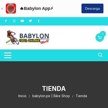
🔥Babylon App⚡
Descarga
Saltar
al
contenido
0
TIENDA
Inicio
babylon.pe | Bike Shop
Tienda