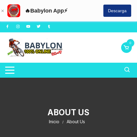
🔥Babylon App⚡
Descarga
0
ABOUT US
Inicio
About Us