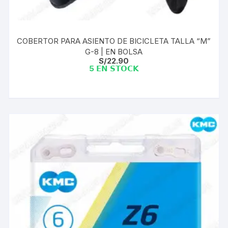
COBERTOR PARA ASIENTO DE BICICLETA TALLA “M”
G-8 | EN BOLSA
S/
22.90
5 𝗘𝗡 𝗦𝗧𝗢𝗖𝗞