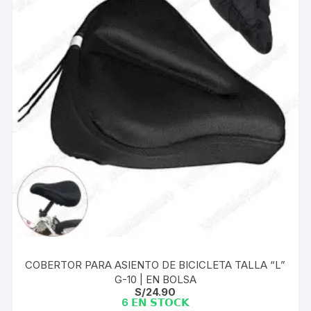
COBERTOR PARA ASIENTO DE BICICLETA TALLA “L”
G-10 | EN BOLSA
S/
24.90
6 𝗘𝗡 𝗦𝗧𝗢𝗖𝗞