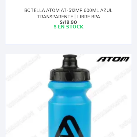
BOTELLA ATOM AT-512MP 600ML AZUL
TRANSPARENTE | LIBRE BPA
S/
18.90
5 𝗘𝗡 𝗦𝗧𝗢𝗖𝗞