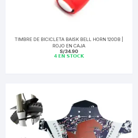
TIMBRE DE BICICLETA BAISK BELL HORN 120DB |
ROJO EN CAJA
S/
34.90
4 𝗘𝗡 𝗦𝗧𝗢𝗖𝗞