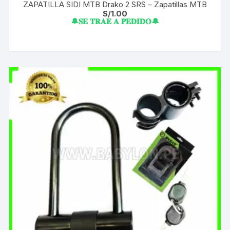
ZAPATILLA SIDI MTB Drako 2 SRS – Zapatillas MTB
S/
1.00
🔔𝐒𝐄 𝐓𝐑𝐀𝐄 𝐀 𝐏𝐄𝐃𝐈𝐃𝐎🔔