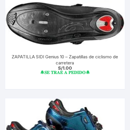
ZAPATILLA SIDI Genius 10 – Zapatillas de ciclismo de
carretera
S/
1.00
🔔𝐒𝐄 𝐓𝐑𝐀𝐄 𝐀 𝐏𝐄𝐃𝐈𝐃𝐎🔔