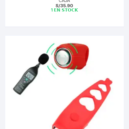
CAJA
S/
35.90
1 𝗘𝗡 𝗦𝗧𝗢𝗖𝗞