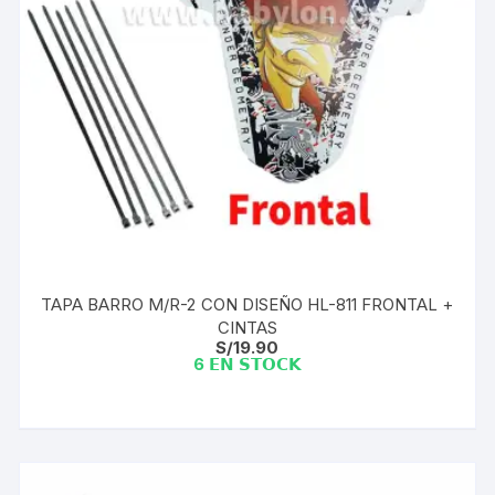
TAPA BARRO M/R-2 CON DISEÑO HL-811 FRONTAL +
CINTAS
S/
19.90
6 𝗘𝗡 𝗦𝗧𝗢𝗖𝗞