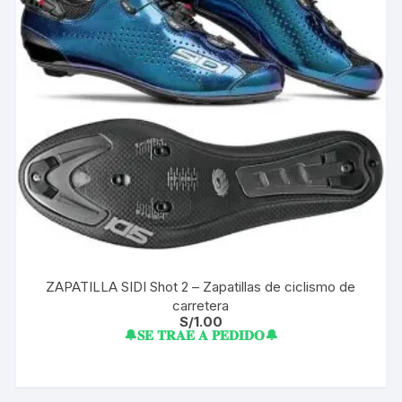
ZAPATILLA SIDI Shot 2 – Zapatillas de ciclismo de
carretera
S/
1.00
🔔𝐒𝐄 𝐓𝐑𝐀𝐄 𝐀 𝐏𝐄𝐃𝐈𝐃𝐎🔔