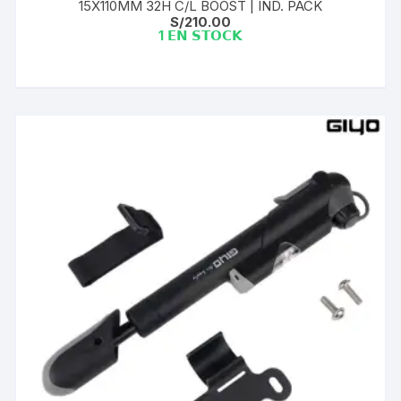
15X110MM 32H C/L BOOST | IND. PACK
S/
210.00
1 𝗘𝗡 𝗦𝗧𝗢𝗖𝗞