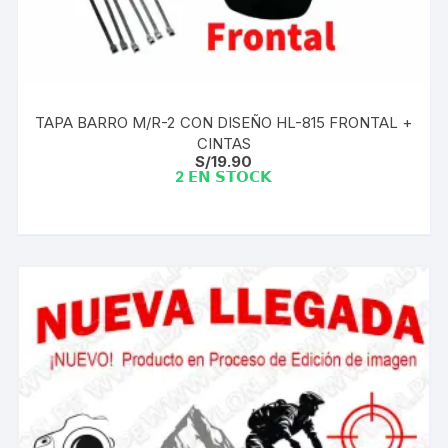
TAPA BARRO M/R-2 CON DISEÑO HL-815 FRONTAL +
CINTAS
S/
19.90
2 𝗘𝗡 𝗦𝗧𝗢𝗖𝗞