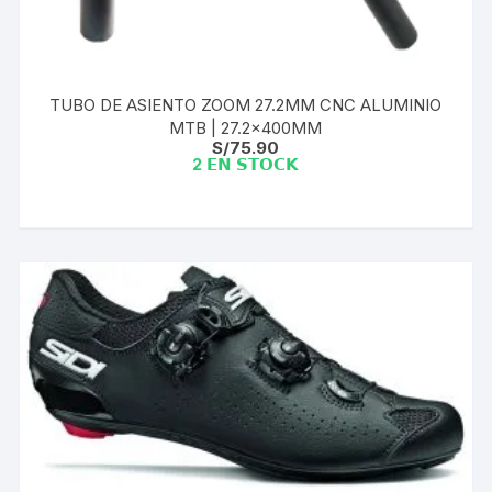
TUBO DE ASIENTO ZOOM 27.2MM CNC ALUMINIO
MTB | 27.2x400MM
S/
75.90
2 𝗘𝗡 𝗦𝗧𝗢𝗖𝗞