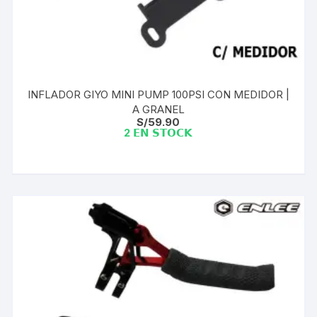
INFLADOR GIYO MINI PUMP 100PSI CON MEDIDOR |
A GRANEL
S/
59.90
2 𝗘𝗡 𝗦𝗧𝗢𝗖𝗞