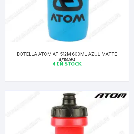
BOTELLA ATOM AT-512M 600ML AZUL MATTE
S/
18.90
4 𝗘𝗡 𝗦𝗧𝗢𝗖𝗞