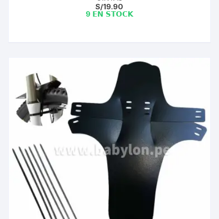
S/
19.90
9 𝗘𝗡 𝗦𝗧𝗢𝗖𝗞