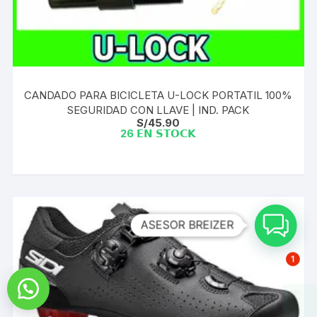
CANDADO PARA BICICLETA U-LOCK PORTATIL 100%
SEGURIDAD CON LLAVE | IND. PACK
S/
45.90
26 𝗘𝗡 𝗦𝗧𝗢𝗖𝗞
ASESOR BREIZER
1