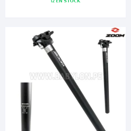
12 𝗘𝗡 𝗦𝗧𝗢𝗖𝗞