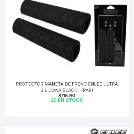
PROTECTOR MANETA DE FRENO ENLEE ULTRA
SILICONA BLACK | (PAR)
S/
15.90
26 𝗘𝗡 𝗦𝗧𝗢𝗖𝗞