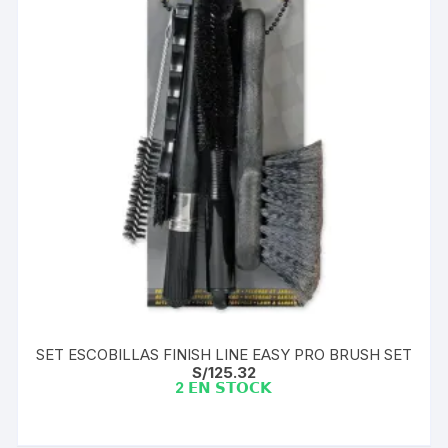
SET ESCOBILLAS FINISH LINE EASY PRO BRUSH SET
S/
125.32
2 𝗘𝗡 𝗦𝗧𝗢𝗖𝗞