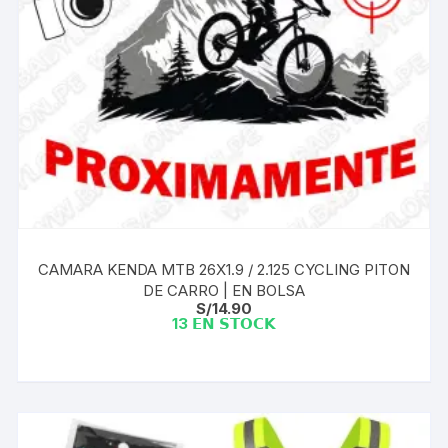
CAMARA KENDA MTB 26X1.9 / 2.125 CYCLING PITON
DE CARRO | EN BOLSA
S/
14.90
13 𝗘𝗡 𝗦𝗧𝗢𝗖𝗞