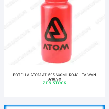
BOTELLA ATOM AT-505 600ML ROJO | TAIWAN
S/
18.90
7 𝗘𝗡 𝗦𝗧𝗢𝗖𝗞