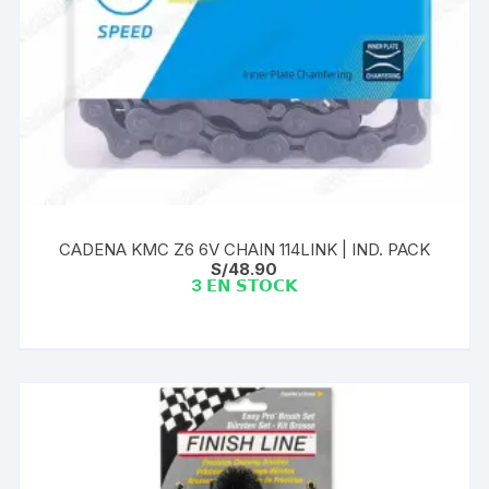
CADENA KMC Z6 6V CHAIN 114LINK | IND. PACK
S/
48.90
3 𝗘𝗡 𝗦𝗧𝗢𝗖𝗞