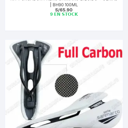
| BH90 100ML
S/
65.90
9 𝗘𝗡 𝗦𝗧𝗢𝗖𝗞