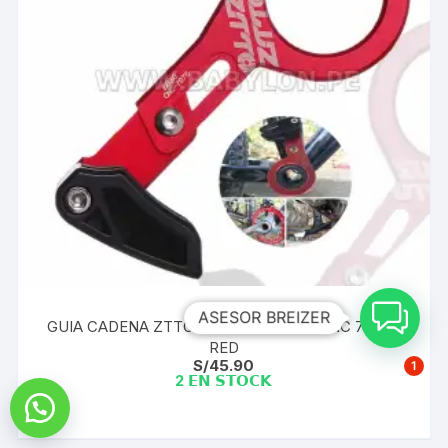
ASESOR BREIZER
GUIA CADENA ZTTO BB80 ALUMINIO CNC 7075 |
RED
S/
45.90
1
2 𝗘𝗡 𝗦𝗧𝗢𝗖𝗞