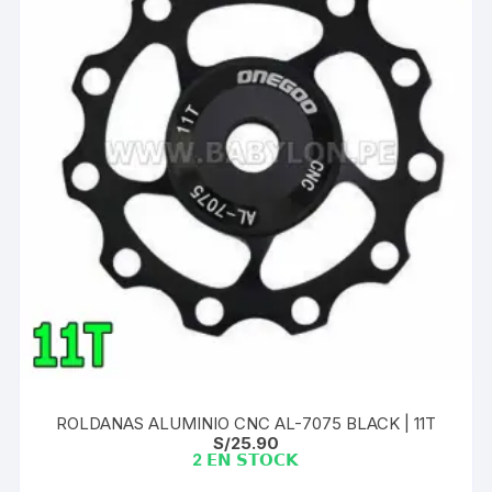
ROLDANAS ALUMINIO CNC AL-7075 BLACK | 11T
S/
25.90
2 𝗘𝗡 𝗦𝗧𝗢𝗖𝗞