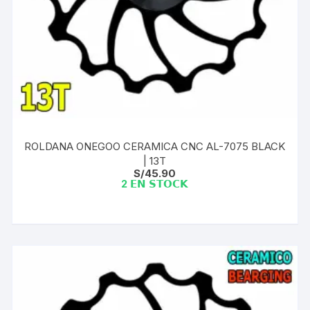
ROLDANA ONEGOO CERAMICA CNC AL-7075 BLACK
| 13T
S/
45.90
2 𝗘𝗡 𝗦𝗧𝗢𝗖𝗞