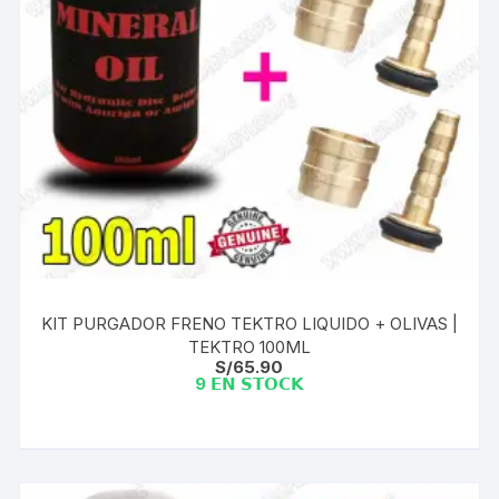
KIT PURGADOR FRENO TEKTRO LIQUIDO + OLIVAS |
TEKTRO 100ML
S/
65.90
9 𝗘𝗡 𝗦𝗧𝗢𝗖𝗞