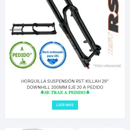
HORQUILLA SUSPENSIÓN RST KILLAH 29″
DOWNHILL 200MM EJE 20 A PEDIDO
🔔𝐒𝐄 𝐓𝐑𝐀𝐄 𝐀 𝐏𝐄𝐃𝐈𝐃𝐎🔔
LEER MÁS