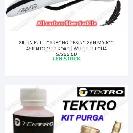
SILLIN FULL CARBONO DESING SAN MARCO
ASIENTO MTB ROAD | WHITE FLECHA
S/
255.90
1 𝗘𝗡 𝗦𝗧𝗢𝗖𝗞