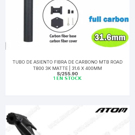
TUBO DE ASIENTO FIBRA DE CARBONO MTB ROAD
T800 3K MATTE | 31.6 X 400MM
S/
255.90
1 𝗘𝗡 𝗦𝗧𝗢𝗖𝗞