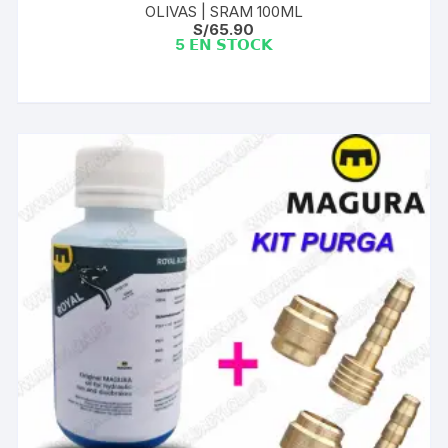
OLIVAS | SRAM 100ML
S/
65.90
5 𝗘𝗡 𝗦𝗧𝗢𝗖𝗞