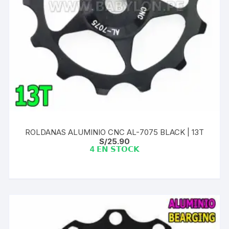
ROLDANAS ALUMINIO CNC AL-7075 BLACK | 13T
S/
25.90
4 𝗘𝗡 𝗦𝗧𝗢𝗖𝗞