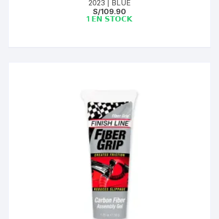
2023 | BLUE
S/
109.90
1 𝗘𝗡 𝗦𝗧𝗢𝗖𝗞