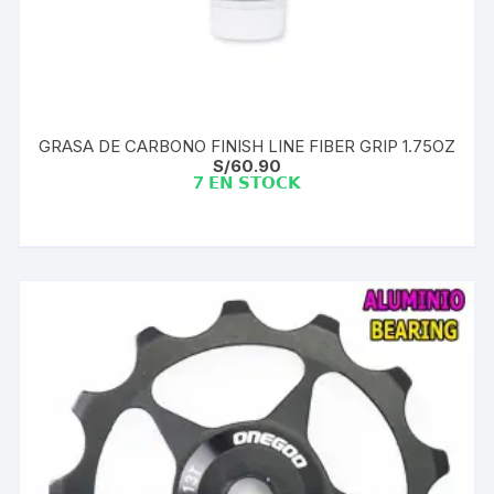
GRASA DE CARBONO FINISH LINE FIBER GRIP 1.75OZ
S/
60.90
7 𝗘𝗡 𝗦𝗧𝗢𝗖𝗞