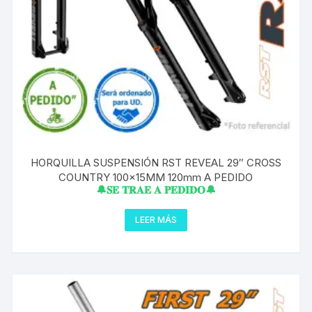
HORQUILLA SUSPENSIÓN RST REVEAL 29″ CROSS
COUNTRY 100x15MM 120mm A PEDIDO
🔔𝐒𝐄 𝐓𝐑𝐀𝐄 𝐀 𝐏𝐄𝐃𝐈𝐃𝐎🔔
LEER MÁS