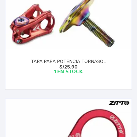
TAPA PARA POTENCIA TORNASOL
S/
25.90
1 𝗘𝗡 𝗦𝗧𝗢𝗖𝗞