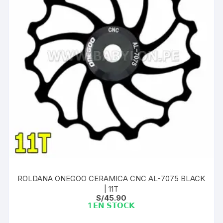
ROLDANA ONEGOO CERAMICA CNC AL-7075 BLACK
| 11T
S/
45.90
1 𝗘𝗡 𝗦𝗧𝗢𝗖𝗞