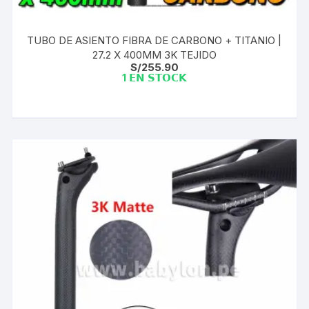
TUBO DE ASIENTO FIBRA DE CARBONO + TITANIO |
27.2 X 400MM 3K TEJIDO
S/
255.90
1 𝗘𝗡 𝗦𝗧𝗢𝗖𝗞