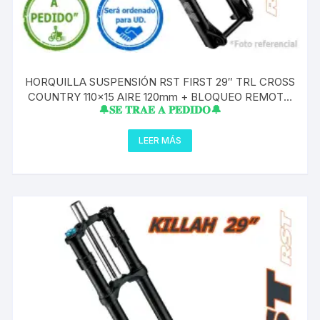
HORQUILLA SUSPENSIÓN RST FIRST 29″ TRL CROSS
COUNTRY 110×15 AIRE 120mm + BLOQUEO REMOTO
🔔𝐒𝐄 𝐓𝐑𝐀𝐄 𝐀 𝐏𝐄𝐃𝐈𝐃𝐎🔔
A PEDIDO
LEER MÁS