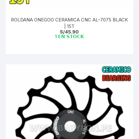
ROLDANA ONEGOO CERAMICA CNC AL-7075 BLACK
| 15T
S/
45.90
1 𝗘𝗡 𝗦𝗧𝗢𝗖𝗞