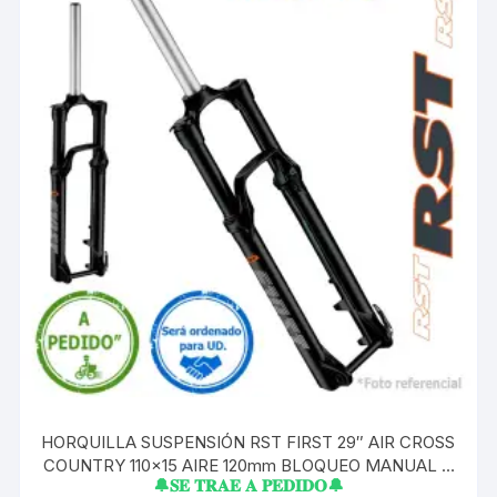
HORQUILLA SUSPENSIÓN RST FIRST 29″ AIR CROSS
COUNTRY 110×15 AIRE 120mm BLOQUEO MANUAL A
🔔𝐒𝐄 𝐓𝐑𝐀𝐄 𝐀 𝐏𝐄𝐃𝐈𝐃𝐎🔔
PEDIDO