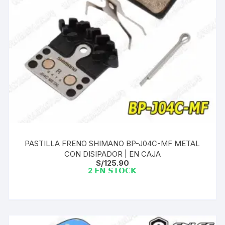
PASTILLA FRENO SHIMANO BP-J04C-MF METAL
CON DISIPADOR | EN CAJA
S/
125.90
2 𝗘𝗡 𝗦𝗧𝗢𝗖𝗞