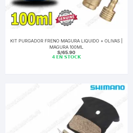
KIT PURGADOR FRENO MAGURA LIQUIDO + OLIVAS |
MAGURA 100ML
S/
65.90
4 𝗘𝗡 𝗦𝗧𝗢𝗖𝗞