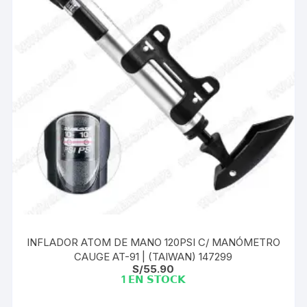
INFLADOR ATOM DE MANO 120PSI C/ MANÓMETRO
CAUGE AT-91 | (TAIWAN) 147299
S/
55.90
1 𝗘𝗡 𝗦𝗧𝗢𝗖𝗞