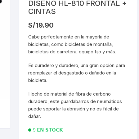
DISEÑO HL-810 FRONTAL +
FRENOS HIDRAUL
dado de Seguridad
Cadena 6v
Gafas para Ciclistas
Gafas de Mica
CINTAS
canico
JUEGO DE LLAVE
tas Manillar de Ruta
Cadena 7v
Camaras 26″
Guantes de Ciclismo
Gafas de Lun
S/
19.90
ALLEN/TORX
Bicicleta
Intercambiabl
Cabe perfectamente en la mayoría de
uches para Bicicletas
Cadena 8v
Camaras 27.5″
Zapatillas de Ciclismo
KIT DE PURGADO
carrilador
bicicletas, como bicicletas de montaña,
HIDRAULICOS
bicicletas de carretera, equipo fijo y más.
da Protectores Para Gps
Cadena 9v
Camaras 29″
Descarrilador 6V
ra Cadenas
KIT DE LIMPIA CA
Es duradero y duradero, una gran opción para
ps Mangos
Cadena 10v
Camaras 700C
Descarrilador 7V
OLIVAS & AGUJAS
CHASIS
reemplazar el desgastado o dañado en la
bicicleta.
ladores de Neumaticos &
Cadena 11v
Descarrilador 8V
KIT REPARADOR 
leta
pension
Hecho de material de fibra de carbono
Cadena 12v
Descarrilador 9V
LLAVE DE CONOS
duradero, este guardabarros de neumáticos
es para Bicicleta
puede soportar la abrasión y no es fácil de
Descarrilador 10V
LLAVES PARA CA
dañar.
ches de Bicicleta
Cinta Tubeless
INTERNO
Descarrilador 11V
9 𝗘𝗡 𝗦𝗧𝗢𝗖𝗞
nos para Monoplato
Liquido Tubeless
LLAVE DE NIPLES