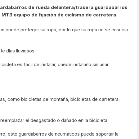
Shifter 9 Velocidades
uardabarros de rueda delantera/trasera guardabarros
OTRAS HERRAMI
 MTB equipo de fijación de ciclismo de carretera
Shifter 10 Velocidades
lon puede proteger su ropa, por lo que su ropa no se ensucia
Shifter 11 Velocidades
Shifter 12 Velocidades
e días lluviosos.
cleta es fácil de instalar, puede instalarlo sin usar
as, como bicicletas de montaña, bicicletas de carretera,
reemplazar el desgastado o dañado en la bicicleta.
ero, este guardabarros de neumáticos puede soportar la