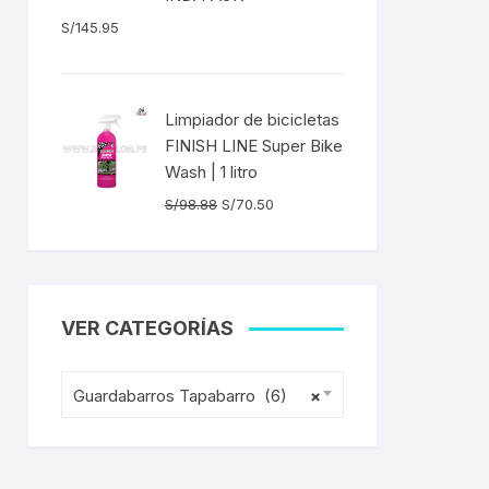
S/
145.95
ENTAS
Limpiador de bicicletas
FINISH LINE Super Bike
Wash | 1 litro
El
El
S/
98.88
S/
70.50
precio
precio
original
actual
era:
es:
S/98.88.
S/70.50.
VER CATEGORÍAS
Guardabarros Tapabarro (6)
×