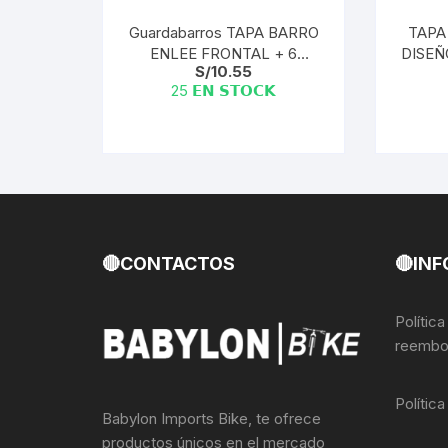
Guardabarros TAPA BARRO
TAPA 
ENLEE FRONTAL + 6
DISEÑ
S/
10.55
CINTAS Guardabarros —
25 𝗘𝗡 𝗦𝗧𝗢𝗖𝗞
Model Zombie
🔴CONTACTOS
🔴INF
Polític
reembo
Polític
Babylon Imports Bike, te ofrece
productos únicos en el mercado