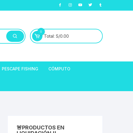
0
Total:
S/
0.00
PESCAPE FISHING
CÓMPUTO
ABLE
E LLANTAS
hort de Ciclismo
Manga Largas
EXTRACTOR DE
HORQUILLAS
fibra
🚨PRODUCTOS EN
ARA