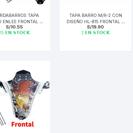
RDABARROS TAPA
TAPA BARRO M/R-2 CON
 ENLEE FRONTAL +
DISEÑO HL-815 FRONTAL +
S/
10.55
S/
19.90
TAS GUARDABARROS
CINTAS
25 𝗘𝗡 𝗦𝗧𝗢𝗖𝗞
2 𝗘𝗡 𝗦𝗧𝗢𝗖𝗞
ODEL Black Grid