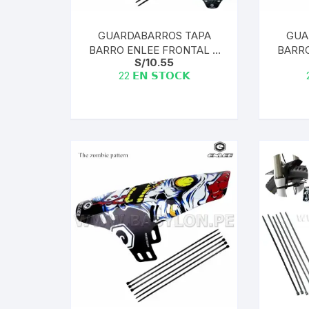
GUARDABARROS TAPA
GUA
BARRO ENLEE FRONTAL +
BARRO
S/
10.55
6 CINTAS GUARDABARROS
6 CIN
22 𝗘𝗡 𝗦𝗧𝗢𝗖𝗞
— MODEL BLACK
— M
GRADIENT