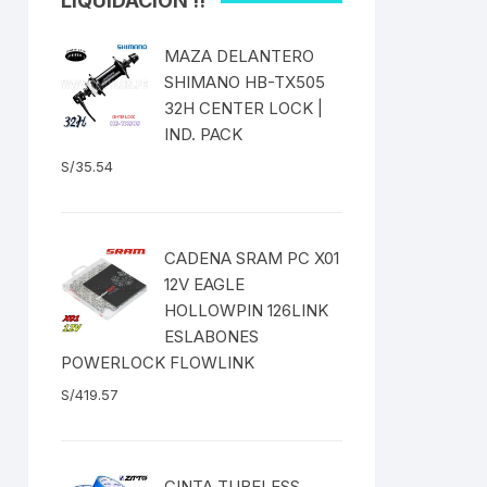
LIQUIDACIÓN !!
ICOS
EXTRACTOR DE BOTOM
 Fija
BRACKET DUB/BSA
MAZA DELANTERO
S
as
SHIMANO HB-TX505
EXTRACTOR DE
es
32H CENTER LOCK |
CATALINA/BIELAS
IND. PACK
S/
35.54
EXTRACTOR DE EJE
SELLADO CUADRADO
DENAS /
EXTRACTOR DE MISSING
CADENA SRAM PC X01
LINK CANDADOS
12V EAGLE
TUBELESS
HOLLOWPIN 126LINK
EXTRACTOR DE PEDAL
ESLABONES
POWERLOCK FLOWLINK
EXTRACTOR DE PIÑON
S/
419.57
BLEADO
EXTRACTOR DE TASAS DE
DIRECCIÓN
 RADIOS
CINTA TUBELESS