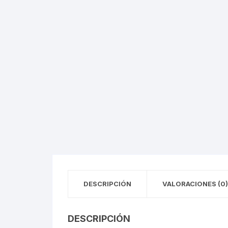
Llantas para Bicicletas
Pastillas de Fre
Per
Pedales
Roldanas para D
Pal
Piñones de Bicicleta
Pro
Potencias Stem
Por
Plumillas Ejes
Tim
Radios de Bicicleta
Rodajes
DESCRIPCIÓN
VALORACIONES (0)
Rotores Discos
Shifter Cambios
DESCRIPCIÓN