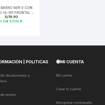
BARRO M/R-2 CON
O HL-811 FRONTAL +
S/
19.90
CINTAS
6 𝗘𝗡 𝗦𝗧𝗢𝗖𝗞
ORMACIÓN | POLITICAS
🔴MI CUENTA
a de devoluciones y
Mi cuenta
lsos
Crear tu cuenta
a de envíos
Recuperar contraseña