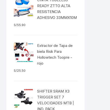
EXTRACTOR LLAVES PARA
READY ZTTO ALTA
MONOPLATOS
DENA
RESISTENCIA
ADHESIVO 33MMX10M
SION
S/
55.90
S
RASAS
Extractor de Tapa de
biela Risk Para
Hollowtech Toopre -
rojo
S/
25.50
AS
ADOR
SHIFTER SRAM X3
TRIGGER SET 7
VELOCIDADES MTB |
IJADORES
IND. PACK