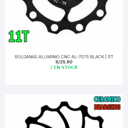
ROLDANAS ALUMINIO CNC AL-7075 BLACK | 11T
S/
25.90
2 𝗘𝗡 𝗦𝗧𝗢𝗖𝗞