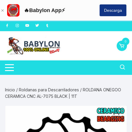
🔥Babylon App⚡
Descarga
Saltar
al
contenido
0
Inicio
/
Roldanas para Descarriladores
/ ROLDANA ONEGOO
CERAMICA CNC AL-7075 BLACK | 11T