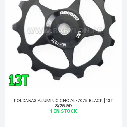
ROLDANAS ALUMINIO CNC AL-7075 BLACK | 13T
S/
25.90
4 𝗘𝗡 𝗦𝗧𝗢𝗖𝗞