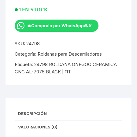
1 𝗘𝗡 𝗦𝗧𝗢𝗖𝗞
🔥Cómpralo por WhatsApp💲🏅
ROLDANA
ONEGOO
SKU:
24798
CERAMICA
CNC
Categoría:
Roldanas para Descarriladores
AL-
Etiqueta:
24798 ROLDANA ONEGOO CERAMICA
7075
CNC AL-7075 BLACK | 11T
BLACK
|
11T
cantidad
DESCRIPCIÓN
VALORACIONES (0)