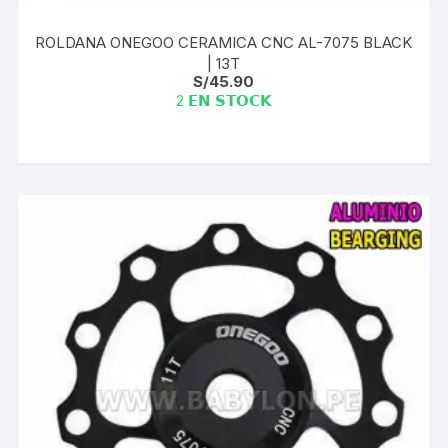
ROLDANA ONEGOO CERAMICA CNC AL-7075 BLACK
| 13T
S/
45.90
2 𝗘𝗡 𝗦𝗧𝗢𝗖𝗞