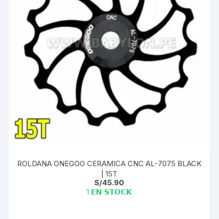
ROLDANA ONEGOO CERAMICA CNC AL-7075 BLACK
| 15T
S/
45.90
1 𝗘𝗡 𝗦𝗧𝗢𝗖𝗞