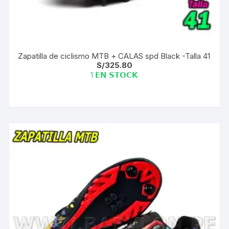
Zapatilla de ciclismo MTB + CALAS spd Black -Talla 41
S/
325.80
1 𝗘𝗡 𝗦𝗧𝗢𝗖𝗞