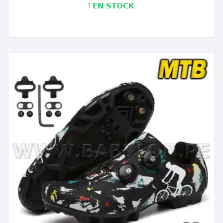
1 𝗘𝗡 𝗦𝗧𝗢𝗖𝗞