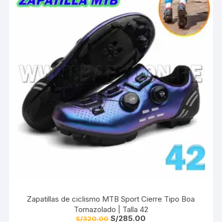
Zapatillas de ciclismo MTB Sport Cierre Tipo Boa
Tornazolado | Talla 42
El
El
S/
285.00
S/
320.00