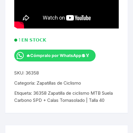
1 𝗘𝗡 𝗦𝗧𝗢𝗖𝗞
🔥Cómpralo por WhatsApp💲🏅
Zapatilla
de
SKU:
36358
ciclismo
MTB
Categoría:
Zapatillas de Ciclismo
Suela
Etiqueta:
36358 Zapatilla de ciclismo MTB Suela
Carbono
Carbono SPD + Calas Tornasolado | Talla 40
SPD
+
Calas
Tornasolado
|