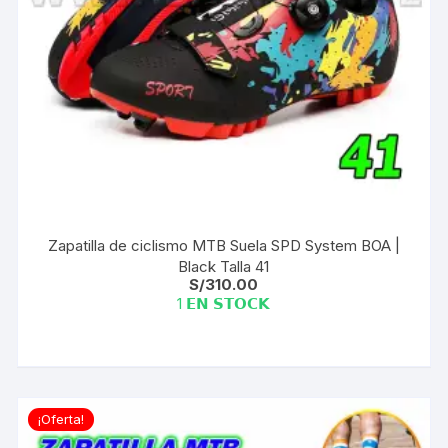
Zapatilla de ciclismo MTB Suela SPD System BOA |
Black Talla 41
S/
310.00
1 𝗘𝗡 𝗦𝗧𝗢𝗖𝗞
¡Oferta!