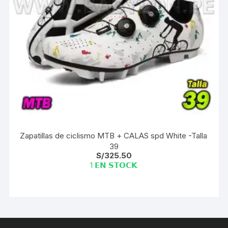
Zapatillas de ciclismo MTB + CALAS spd White -Talla
39
S/
325.50
1 𝗘𝗡 𝗦𝗧𝗢𝗖𝗞