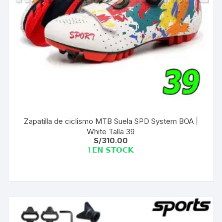
Zapatilla de ciclismo MTB Suela SPD System BOA |
White Talla 39
S/
310.00
1 𝗘𝗡 𝗦𝗧𝗢𝗖𝗞