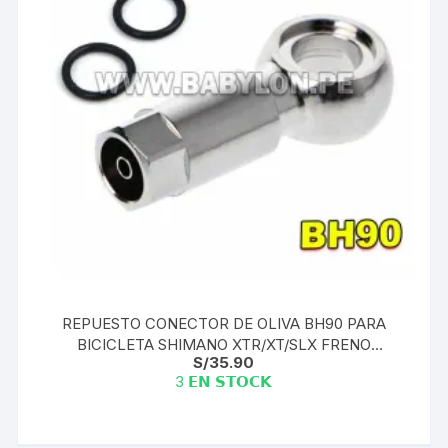
REPUESTO CONECTOR DE OLIVA BH90 PARA
BICICLETA SHIMANO XTR/XT/SLX FRENO
S/
35.90
HIDRAULICO
3 𝗘𝗡 𝗦𝗧𝗢𝗖𝗞