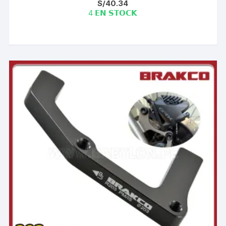
S/
40.34
4 𝗘𝗡 𝗦𝗧𝗢𝗖𝗞