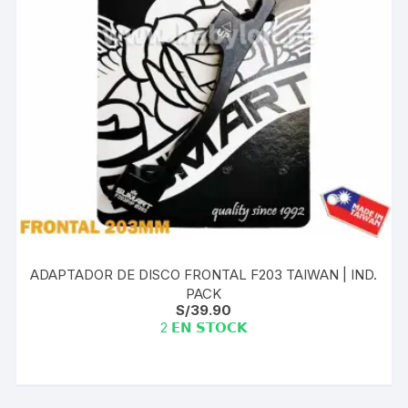
ADAPTADOR DE DISCO FRONTAL F203 TAIWAN | IND.
PACK
S/
39.90
2 𝗘𝗡 𝗦𝗧𝗢𝗖𝗞