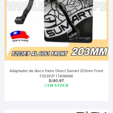
Adaptador de disco freno Direct Sumart 203mm Front
F203P/P (TAIWAN)
S/
40.97
3 𝗘𝗡 𝗦𝗧𝗢𝗖𝗞