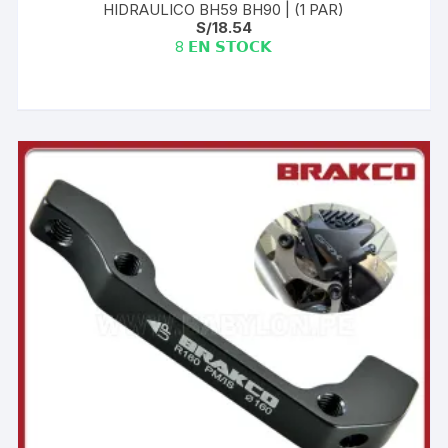
HIDRAULICO BH59 BH90 | (1 PAR)
S/
18.54
8 𝗘𝗡 𝗦𝗧𝗢𝗖𝗞