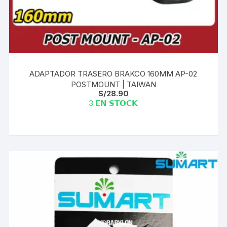
ADAPTADOR TRASERO BRAKCO 160MM AP-02
POSTMOUNT | TAIWAN
S/
28.90
3 𝗘𝗡 𝗦𝗧𝗢𝗖𝗞