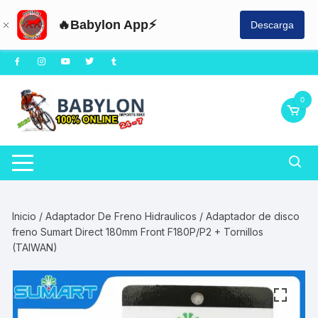
🔥Babylon App⚡
Descarga
Saltar
al
contenido
0
Inicio
/
Adaptador De Freno Hidraulicos
/ Adaptador de disco
freno Sumart Direct 180mm Front F180P/P2 + Tornillos
(TAIWAN)