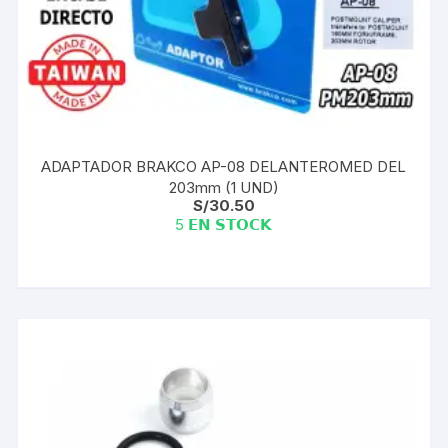
ADAPTADOR BRAKCO AP-08 DELANTEROMED DEL
203mm (1 UND)
S/
30.50
5 𝗘𝗡 𝗦𝗧𝗢𝗖𝗞