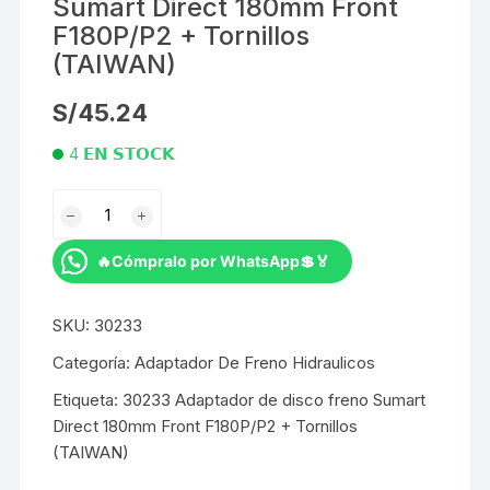
Sumart Direct 180mm Front
F180P/P2 + Tornillos
(TAIWAN)
S/
45.24
4 𝗘𝗡 𝗦𝗧𝗢𝗖𝗞
Adaptador
de
disco
🔥Cómpralo por WhatsApp💲🏅
freno
Sumart
SKU:
30233
Direct
180mm
Categoría:
Adaptador De Freno Hidraulicos
Front
Etiqueta:
30233 Adaptador de disco freno Sumart
F180P/P2
Direct 180mm Front F180P/P2 + Tornillos
+
(TAIWAN)
Tornillos
(TAIWAN)