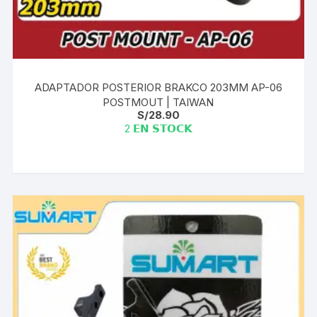
ADAPTADOR POSTERIOR BRAKCO 203MM AP-06
POSTMOUT | TAIWAN
S/
28.90
2 𝗘𝗡 𝗦𝗧𝗢𝗖𝗞