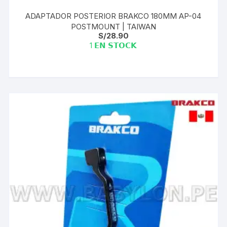
ADAPTADOR POSTERIOR BRAKCO 180MM AP-04
POSTMOUNT | TAIWAN
S/
28.90
1 𝗘𝗡 𝗦𝗧𝗢𝗖𝗞