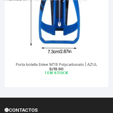
Porta botella Enlee MTB Polycarbonato | AZUL
S/
19.90
1 𝗘𝗡 𝗦𝗧𝗢𝗖𝗞
🔴CONTACTOS