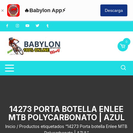
🔥Babylon App⚡
Descarga
Saltar
al
contenido
0
14273 PORTA BOTELLA ENLEE
MTB POLYCARBONATO | AZUL
Inicio
/ Productos etiquetados “14273 Porta botella Enlee MTB
Polycarbonato | AZUL”