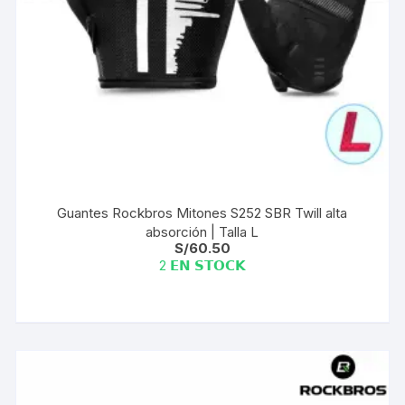
Guantes Rockbros Mitones S252 SBR Twill alta
absorción | Talla L
S/
60.50
2 𝗘𝗡 𝗦𝗧𝗢𝗖𝗞