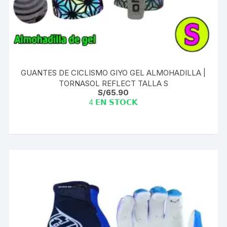
GUANTES DE CICLISMO GIYO GEL ALMOHADILLA |
TORNASOL REFLECT TALLA S
S/
65.90
4 𝗘𝗡 𝗦𝗧𝗢𝗖𝗞