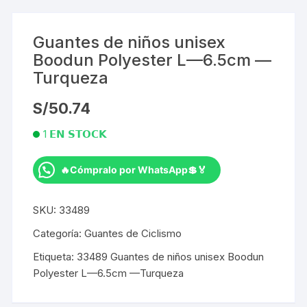
Guantes de niños unisex
Boodun Polyester L—6.5cm —
Turqueza
S/
50.74
1 𝗘𝗡 𝗦𝗧𝗢𝗖𝗞
🔥Cómpralo por WhatsApp💲🏅
Guantes
de
SKU:
33489
niños
unisex
Categoría:
Guantes de Ciclismo
Boodun
Etiqueta:
33489 Guantes de niños unisex Boodun
Polyester
Polyester L—6.5cm —Turqueza
L
—