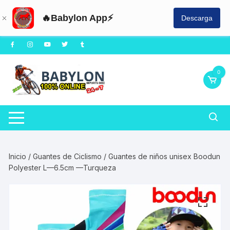
🔥Babylon App⚡
Descarga
Saltar
al
contenido
0
Inicio
/
Guantes de Ciclismo
/ Guantes de niños unisex Boodun
Polyester L—6.5cm —Turqueza