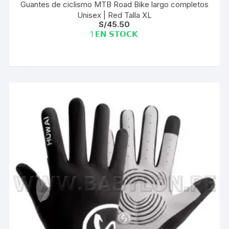
Guantes de ciclismo MTB Road Bike largo completos
Unisex | Red Talla XL
S/
45.50
1 𝗘𝗡 𝗦𝗧𝗢𝗖𝗞