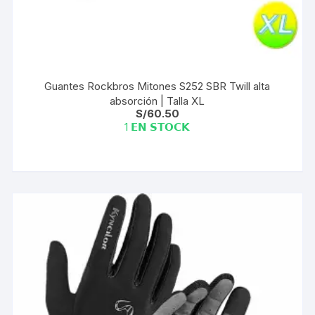
Guantes Rockbros Mitones S252 SBR Twill alta
absorción | Talla XL
S/
60.50
1 𝗘𝗡 𝗦𝗧𝗢𝗖𝗞