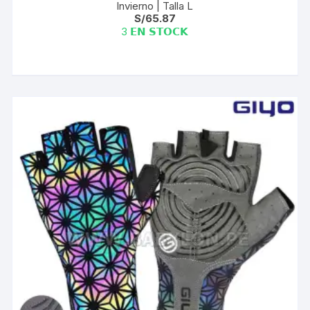
Invierno | Talla L
S/
65.87
3 𝗘𝗡 𝗦𝗧𝗢𝗖𝗞