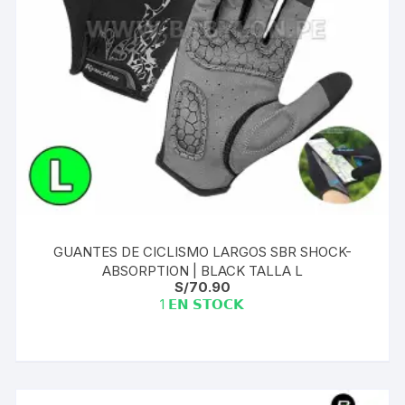
GUANTES DE CICLISMO LARGOS SBR SHOCK-
ABSORPTION | BLACK TALLA L
S/
70.90
1 𝗘𝗡 𝗦𝗧𝗢𝗖𝗞