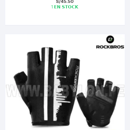
S/
45.50
1 𝗘𝗡 𝗦𝗧𝗢𝗖𝗞