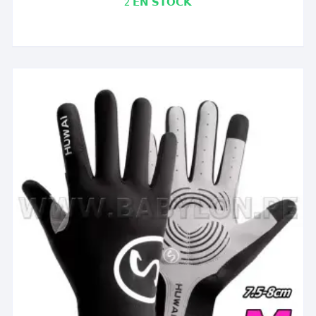
2 𝗘𝗡 𝗦𝗧𝗢𝗖𝗞