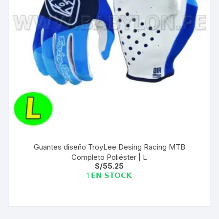
Guantes diseño TroyLee Desing Racing MTB
Completo Poliéster | L
S/
55.25
1 𝗘𝗡 𝗦𝗧𝗢𝗖𝗞