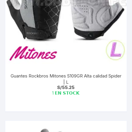
Guantes Rockbros Mitones S109GR Alta calidad Spider
| L
S/
55.25
1 𝗘𝗡 𝗦𝗧𝗢𝗖𝗞