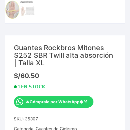
Guantes Rockbros Mitones
S252 SBR Twill alta absorción
| Talla XL
S/
60.50
1 𝗘𝗡 𝗦𝗧𝗢𝗖𝗞
🔥Cómpralo por WhatsApp💲🏅
Guantes
Rockbros
SKU:
35307
Mitones
S252
Categoría:
Guantes de Ciclismo