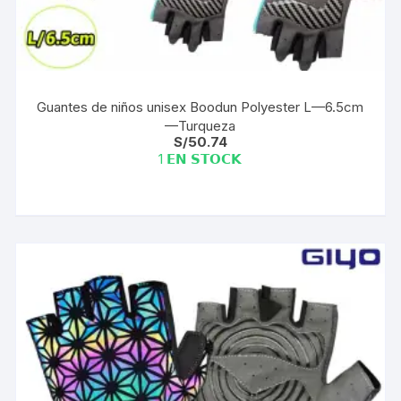
Guantes de niños unisex Boodun Polyester L—6.5cm
—Turqueza
S/
50.74
1 𝗘𝗡 𝗦𝗧𝗢𝗖𝗞