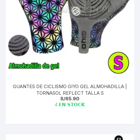
GUANTES DE CICLISMO GIYO GEL ALMOHADILLA |
TORNASOL REFLECT TALLA S
S/
65.90
4 𝗘𝗡 𝗦𝗧𝗢𝗖𝗞