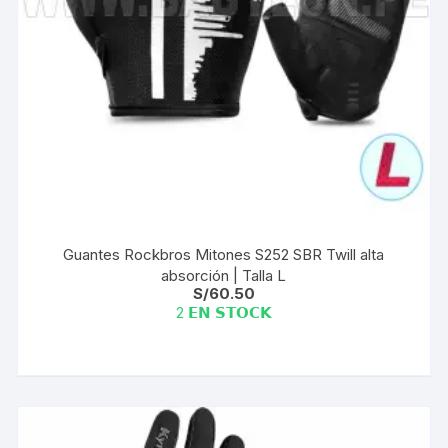
Guantes Rockbros Mitones S252 SBR Twill alta
absorción | Talla L
S/
60.50
2 𝗘𝗡 𝗦𝗧𝗢𝗖𝗞