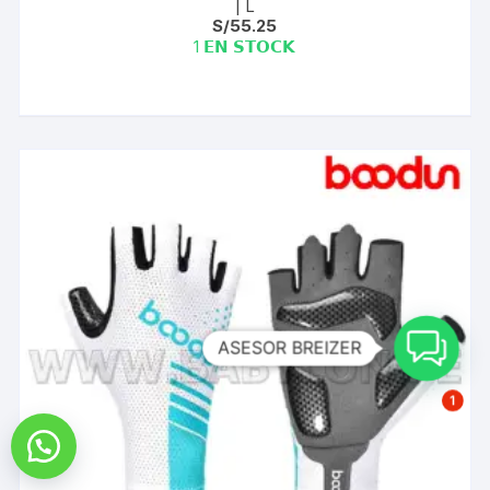
| L
S/
55.25
1 𝗘𝗡 𝗦𝗧𝗢𝗖𝗞
ASESOR BREIZER
1