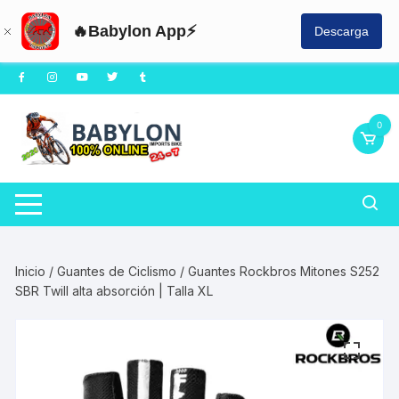
🔥Babylon App⚡
Descarga
Saltar
al
contenido
0
Inicio
/
Guantes de Ciclismo
/ Guantes Rockbros Mitones S252
SBR Twill alta absorción | Talla XL