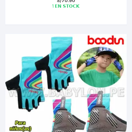
S/
70.90
1 𝗘𝗡 𝗦𝗧𝗢𝗖𝗞