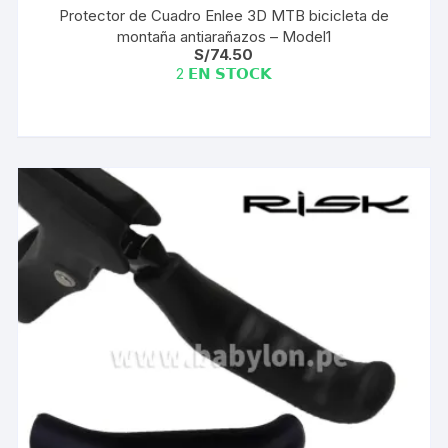
Protector de Cuadro Enlee 3D MTB bicicleta de
montaña antiarañazos – Model1
S/
74.50
2 𝗘𝗡 𝗦𝗧𝗢𝗖𝗞