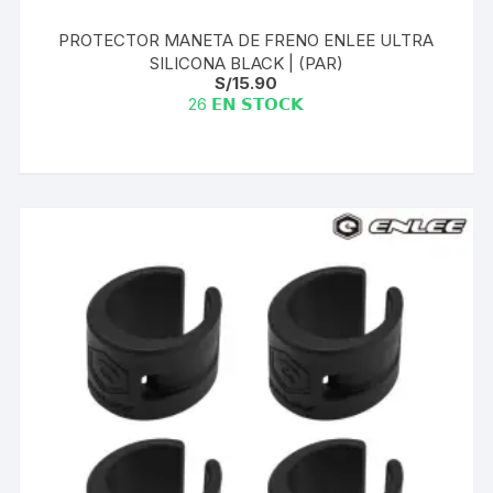
PROTECTOR MANETA DE FRENO ENLEE ULTRA
SILICONA BLACK | (PAR)
S/
15.90
26 𝗘𝗡 𝗦𝗧𝗢𝗖𝗞