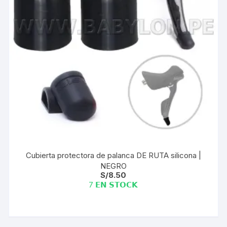
Cubierta protectora de palanca DE RUTA silicona |
NEGRO
S/
8.50
7 𝗘𝗡 𝗦𝗧𝗢𝗖𝗞