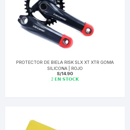
PROTECTOR DE BIELA RISK SLX XT XTR GOMA
SILICONA | ROJO
S/
14.90
2 𝗘𝗡 𝗦𝗧𝗢𝗖𝗞