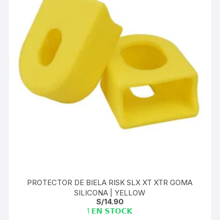
PROTECTOR DE BIELA RISK SLX XT XTR GOMA
SILICONA | YELLOW
S/
14.90
1 𝗘𝗡 𝗦𝗧𝗢𝗖𝗞