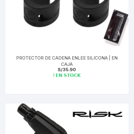
PROTECTOR DE CADENA ENLEE SILICONA | EN
CAJA
S/
35.90
1 𝗘𝗡 𝗦𝗧𝗢𝗖𝗞