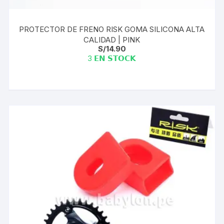
PROTECTOR DE FRENO RISK GOMA SILICONA ALTA
CALIDAD | PINK
S/
14.90
3 𝗘𝗡 𝗦𝗧𝗢𝗖𝗞