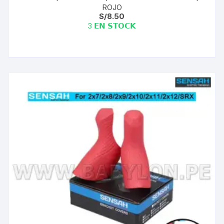
ROJO
S/
8.50
3 𝗘𝗡 𝗦𝗧𝗢𝗖𝗞