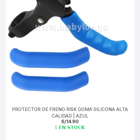
PROTECTOR DE FRENO RISK GOMA SILICONA ALTA
CALIDAD | AZUL
S/
14.90
5 𝗘𝗡 𝗦𝗧𝗢𝗖𝗞