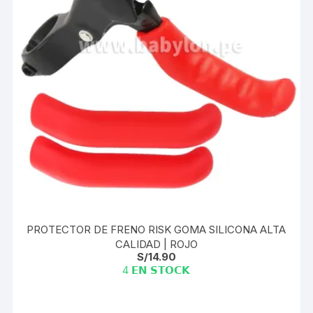
PROTECTOR DE FRENO RISK GOMA SILICONA ALTA
CALIDAD | ROJO
S/
14.90
4 𝗘𝗡 𝗦𝗧𝗢𝗖𝗞