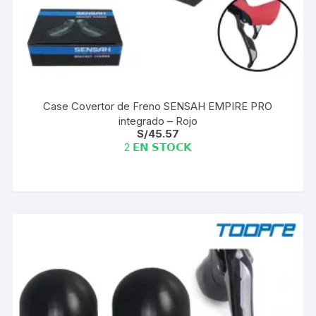
Case Covertor de Freno SENSAH EMPIRE PRO
integrado – Rojo
S/
45.57
2 𝗘𝗡 𝗦𝗧𝗢𝗖𝗞