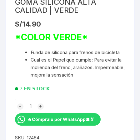
GOMA SILICONA ALTA
CALIDAD | VERDE
S/
14.90
*COLOR VERDE*
Funda de silicona para frenos de bicicleta
Cual es el Papel que cumple: Para evitar la
molienda del freno, arañazos. Impermeable,
mejora la sensación
7 𝗘𝗡 𝗦𝗧𝗢𝗖𝗞
PROTECTOR
DE
FRENO
🔥Cómpralo por WhatsApp💲🏅
RISK
GOMA
SKU:
12484
SILICONA