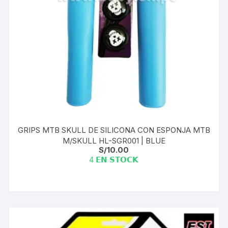
GRIPS MTB SKULL DE SILICONA CON ESPONJA MTB
M/SKULL HL-SGR001 | BLUE
S/
10.00
4 𝗘𝗡 𝗦𝗧𝗢𝗖𝗞