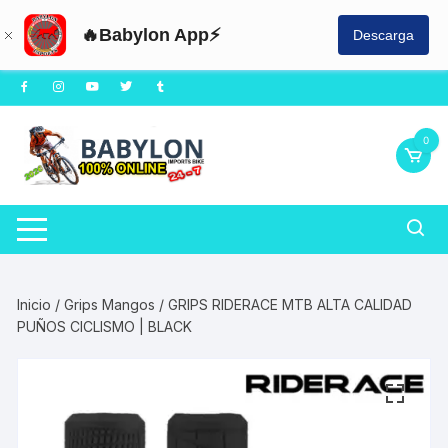
🔥Babylon App⚡
Descarga
Saltar
al
contenido
0
Inicio
/
Grips Mangos
/ GRIPS RIDERACE MTB ALTA CALIDAD
PUÑOS CICLISMO | BLACK