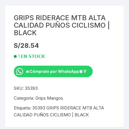
GRIPS RIDERACE MTB ALTA
CALIDAD PUÑOS CICLISMO |
BLACK
S/
28.54
1 𝗘𝗡 𝗦𝗧𝗢𝗖𝗞
🔥Cómpralo por WhatsApp💲🏅
GRIPS
RIDERACE
SKU:
35393
MTB
ALTA
Categoría:
Grips Mangos
CALIDAD
Etiqueta:
35393 GRIPS RIDERACE MTB ALTA
PUÑOS
CALIDAD PUÑOS CICLISMO | BLACK
CICLISMO
|