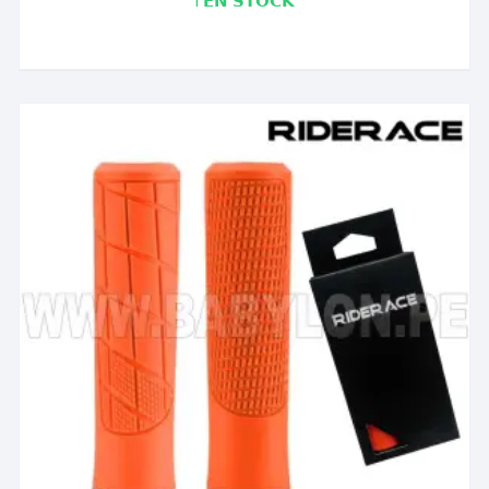
1 𝗘𝗡 𝗦𝗧𝗢𝗖𝗞