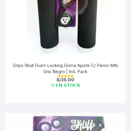
Grips Skull Foam Lucking Goma Ajuste C/ Perno Mtb
Gris Negro | Ind. Pack
S/
25.00
Valorado con
5.00
13 𝗘𝗡 𝗦𝗧𝗢𝗖𝗞
de 5