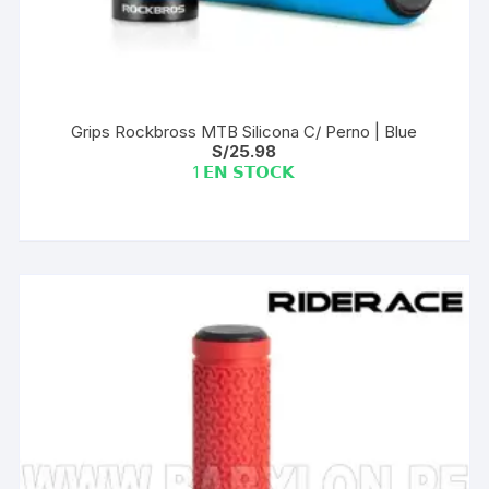
Grips Rockbross MTB Silicona C/ Perno | Blue
S/
25.98
1 𝗘𝗡 𝗦𝗧𝗢𝗖𝗞