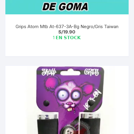
Grips Atom Mtb At-637-3A-Bg Negro/Gris Taiwan
S/
19.90
1 𝗘𝗡 𝗦𝗧𝗢𝗖𝗞