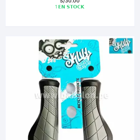
S/
30.00
1 𝗘𝗡 𝗦𝗧𝗢𝗖𝗞