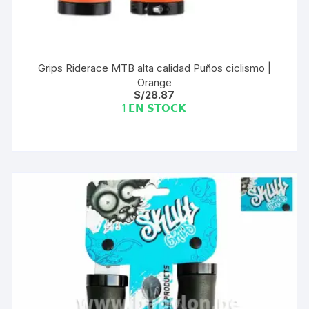
Grips Riderace MTB alta calidad Puños ciclismo |
Orange
S/
28.87
1 𝗘𝗡 𝗦𝗧𝗢𝗖𝗞