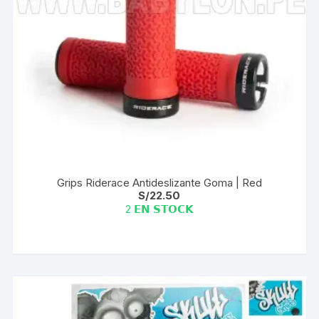
Grips Riderace Antideslizante Goma | Red
S/
22.50
2 𝗘𝗡 𝗦𝗧𝗢𝗖𝗞