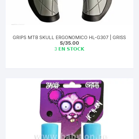
GRIPS MTB SKULL ERGONOMICO HL-G307 | GRISS
S/
35.00
3 𝗘𝗡 𝗦𝗧𝗢𝗖𝗞