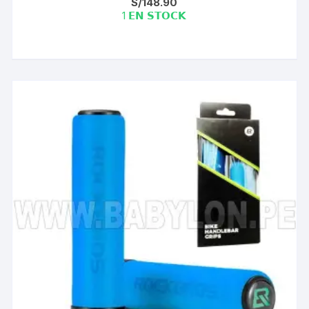
S/
148.90
1 𝗘𝗡 𝗦𝗧𝗢𝗖𝗞