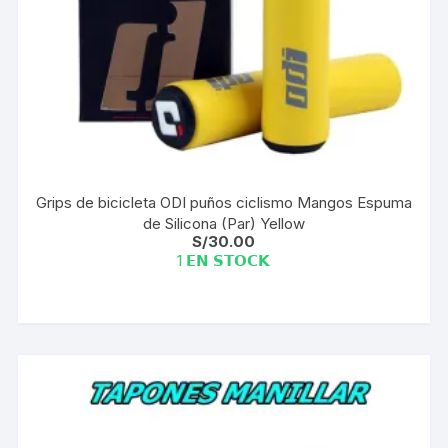
Grips de bicicleta ODI puños ciclismo Mangos Espuma
de Silicona (Par) Yellow
S/
30.00
1 𝗘𝗡 𝗦𝗧𝗢𝗖𝗞