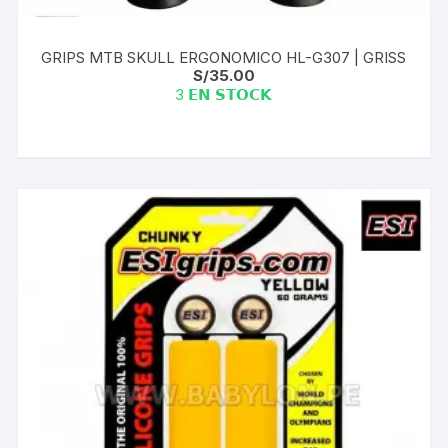
GRIPS MTB SKULL ERGONOMICO HL-G307 | GRISS
S/
35.00
3 𝗘𝗡 𝗦𝗧𝗢𝗖𝗞