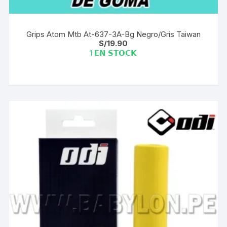
Grips Atom Mtb At-637-3A-Bg Negro/Gris Taiwan
S/
19.90
1 𝗘𝗡 𝗦𝗧𝗢𝗖𝗞