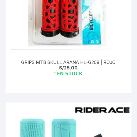
GRIPS MTB SKULL ARAÑA HL-G208 | ROJO
S/
25.00
1 𝗘𝗡 𝗦𝗧𝗢𝗖𝗞