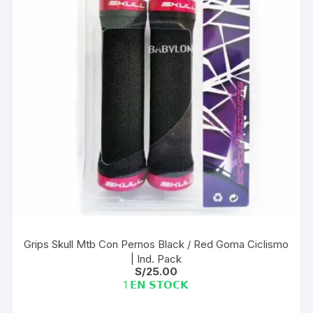
Grips Skull Mtb Con Pernos Black / Red Goma Ciclismo
| Ind. Pack
S/
25.00
1 𝗘𝗡 𝗦𝗧𝗢𝗖𝗞