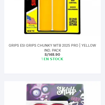
GRIPS ESI GRIPS CHUNKY MTB 2025 PRO | YELLOW
IND. PACK
S/
148.90
1 𝗘𝗡 𝗦𝗧𝗢𝗖𝗞