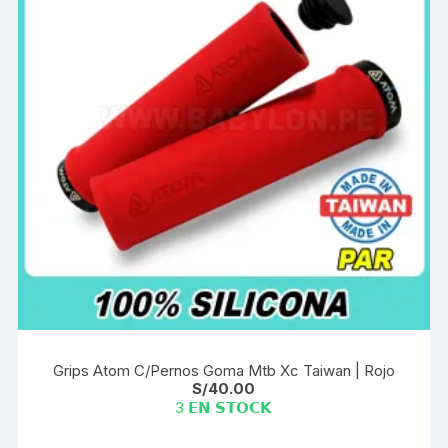
Grips Atom C/Pernos Goma Mtb Xc Taiwan | Rojo
S/
40.00
3 𝗘𝗡 𝗦𝗧𝗢𝗖𝗞