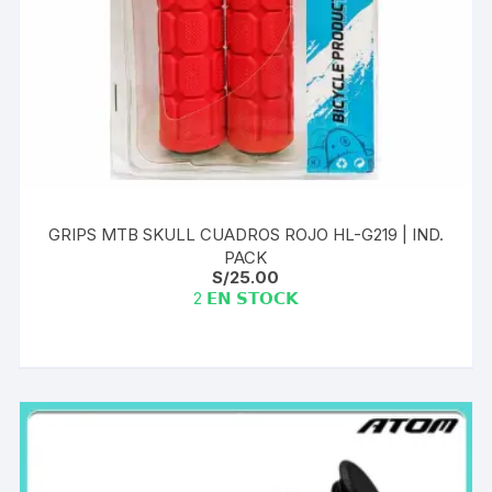
GRIPS MTB SKULL CUADROS ROJO HL-G219 | IND.
PACK
S/
25.00
2 𝗘𝗡 𝗦𝗧𝗢𝗖𝗞