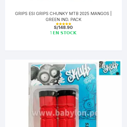
GRIPS ESI GRIPS CHUNKY MTB 2025 MANGOS |
GREEN IND. PACK
S/
148.90
Valorado con
5.00
1 𝗘𝗡 𝗦𝗧𝗢𝗖𝗞
de 5