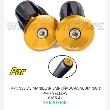
TAPONES DE MANILLAR EMPUÑADURA ALUMINIO (1
PAR) YELLOW
S/
35.41
2 𝗘𝗡 𝗦𝗧𝗢𝗖𝗞