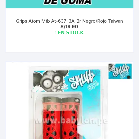
Grips Atom Mtb At-637-3A-Br Negro/Rojo Taiwan
S/
19.90
1 𝗘𝗡 𝗦𝗧𝗢𝗖𝗞