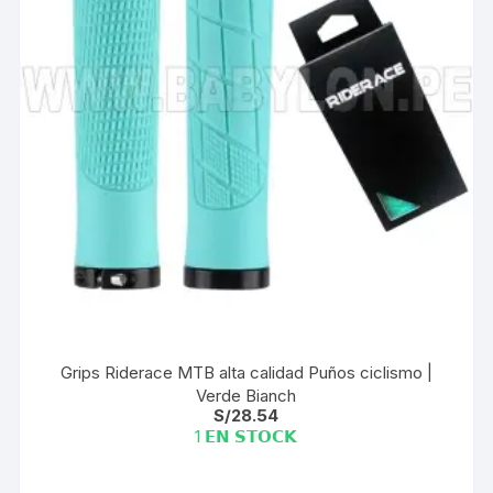
Grips Riderace MTB alta calidad Puños ciclismo |
Verde Bianch
S/
28.54
1 𝗘𝗡 𝗦𝗧𝗢𝗖𝗞