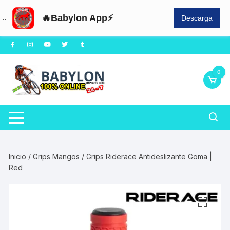
🔥Babylon App⚡
Descarga
Saltar
al
contenido
0
Inicio
/
Grips Mangos
/ Grips Riderace Antideslizante Goma |
Red